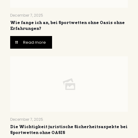
December 7, 2025
Wie fange ich an, bei Sportwetten ohne Oasis ohne
Erfahrungen?
Read more
December 7, 2025
Die Wichtigkeit juristische Sicherheitsaspekte bei
Sportwetten ohne OASIS