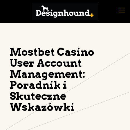
Mostbet Casino
User Account
Management:
Poradnik i
Skuteczne
Wskazówki