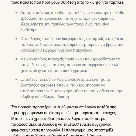
τους παίκτες που προτιμούν σύνδεση από το κινητό ή το τάμπλετ.
Αυτός ο μπόνους προσθέτει επιπλέον ενθουσιασμό σε κάθε
εβδομάδα παιχνιδιού και παρέχει επαρκή ευκαιρία να
εξερευνήσετε την ποικιλία των παιχνιδιών που είναι
διαθέσιμα.
Οι επιλογές καλύπτουν διάφορα είδη, διασφαλίζοντας ότι οι
παίκτες με διαφορετικές προτιμήσεις μπορούν να βρουν την
κατάλληλη λεωφόρο τυχερών παιχνιδιών.
Με κορυφαίους παροχείς λογισμικού που τροφοδοτούν τα
παιχνίδια τους, οι παίκτες μπορούν να περιμένουν ομαλό
gameplay και εντυπωσιακά γραφικά.
Επιπλέον, το καζίνο Posido διαθέτει μια ενότητα με
ζωντανούς dealers όπου οι παίκτες μπορούν να
απολαύσουν τον έντονο χαρακτήρα του παιχνιδιού και την
αληθοφανή αλληλεπίδραση.
Στο Posido προσφέρουμε ευρύ φάσμα επιλογών κατάθεσης
προσαρμοσμένων σε διαφορετικές προτιμήσεις και περιοχές.
Μπορείτε να χρηματοδοτήσετε τον λογαριασμό σας με
παραδοσιακές μεθόδους ή να εκμεταλλευτείτε σύγχρονες
ψηφιακές λύσεις πληρωμών. Η πλατφόρμα μας υποστηρίζει
πλήρως καταθέσεις σε Posido Bitcoin και διάφορα