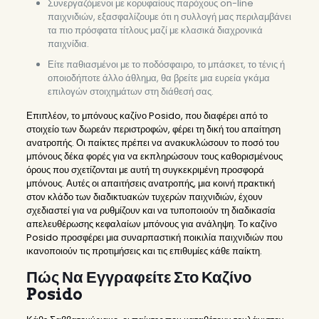
Συνεργαζόμενοι με κορυφαίους παρόχους on-line
παιχνιδιών, εξασφαλίζουμε ότι η συλλογή μας περιλαμβάνει
τα πιο πρόσφατα τίτλους μαζί με κλασικά διαχρονικά
παιχνίδια.
Είτε παθιασμένοι με το ποδόσφαιρο, το μπάσκετ, το τένις ή
οποιοδήποτε άλλο άθλημα, θα βρείτε μια ευρεία γκάμα
επιλογών στοιχημάτων στη διάθεσή σας.
Επιπλέον, το μπόνους καζίνο Posido, που διαφέρει από το
στοιχείο των δωρεάν περιστροφών, φέρει τη δική του απαίτηση
ανατροπής. Οι παίκτες πρέπει να ανακυκλώσουν το ποσό του
μπόνους δέκα φορές για να εκπληρώσουν τους καθορισμένους
όρους που σχετίζονται με αυτή τη συγκεκριμένη προσφορά
μπόνους. Αυτές οι απαιτήσεις ανατροπής, μια κοινή πρακτική
στον κλάδο των διαδικτυακών τυχερών παιχνιδιών, έχουν
σχεδιαστεί για να ρυθμίζουν και να τυποποιούν τη διαδικασία
απελευθέρωσης κεφαλαίων μπόνους για ανάληψη. Το καζίνο
Posido προσφέρει μια συναρπαστική ποικιλία παιχνιδιών που
ικανοποιούν τις προτιμήσεις και τις επιθυμίες κάθε παίκτη.
Πώς Να Εγγραφείτε Στο Καζίνο
Posido