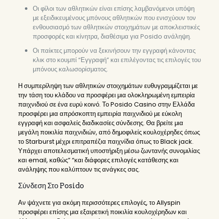
Οι φίλοι των αθλητικών είναι επίσης λαμβανόμενοι υπόψη
με εξειδικευμένους μπόνους αθλητικών που ενισχύουν τον
ενθουσιασμό των αθλητικών στοιχημάτων με αποκλειστικές
προσφορές και κίνητρα, διαθέσιμα για Posido ανάληψη.
Οι παίκτες μπορούν να ξεκινήσουν την εγγραφή κάνοντας
κλικ στο κουμπί “Εγγραφή” και επιλέγοντας τις επιλογές του
μπόνους καλωσορίσματος.
Η συμπερίληψη των αθλητικών στοιχημάτων ευθυγραμμίζεται με
την τάση του κλάδου να προσφέρει μια ολοκληρωμένη εμπειρία
παιχνιδιού σε ένα ευρύ κοινό. Το Posido Casino στην Ελλάδα
προσφέρει μια απρόσκοπτη εμπειρία παιχνιδιού με εύκολη
εγγραφή και ασφαλείς διαδικασίες σύνδεσης. Θα βρείτε μια
μεγάλη ποικιλία παιχνιδιών, από δημοφιλείς κουλοχέρηδες όπως
το Starburst μέχρι επιτραπέζια παιχνίδια όπως το Black jack.
Υπάρχει αποτελεσματική υποστήριξη μέσω ζωντανής συνομιλίας
και email, καθώς” “και διάφορες επιλογές κατάθεσης και
ανάληψης που καλύπτουν τις ανάγκες σας.
Σύνδεση Στο Posido
Αν ψάχνετε για ακόμη περισσότερες επιλογές, το Allyspin
προσφέρει επίσης μια εξαιρετική ποικιλία κουλοχέρηδων και