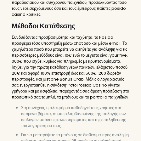
παραδοσιακού και σύγχρονου παιχνιδιού, προσελκύοντας τόσο
τους νεοεισερχόμενους όσο και τους έμπειρους παίκτες
posido
casino κριτικες
.
Μέθοδοι Κατάθεσης
Συνδυάζοντας προσβασιμότητα και ταχύτητα, το Posido
προσφέρει τόσο υποστήριξη μέσω chat όσο και μέσω email. Το
χαμηλότερο ποσό που μπορείτε να αιτηθείτε για ανάληψη για τις
περισσότερες μεθόδους είναι 10€ ενώ το μέγιστο είναι your five.
000€ που ισχύει κυρίως για πληρωμές με κρυπτονομίσματα.
Ισχύει για την πρώτη κατάθεση νέων παικτών, ελάχιστου ποσού
20€ και αφορά 100% επιστροφή έως και 500€, 200 δωρεάν
περιστροφές, και just one Bonus Crab. Μόλις ο λογαριασμός
σας ενεργοποιηθεί, η σύνδεση” “στο Posido Casino γίνεται
γρήγορα και με ασφάλεια, παρέχοντάς σας άμεση πρόσβαση στο
προσωπικό σας ταμπλό, τα μπόνους και το portfolio παιχνιδιών.
Στη συνέχεια, η πλατφόρμα καθοδηγεί τους χρήστες στα
επόμενα βήματα, συμπεριλαμβανομένης της επιλογής των
επιλογών μπόνους καλωσορίσματος και της επαλήθευσης
του λογαριασμού τους.
Για να μετατρέψετε τα μπόνους σε διαθέσιμα προς ανάληψη
χρήματα, πρέπει να παιχτεί 35 φορές το συνολικό ποσό