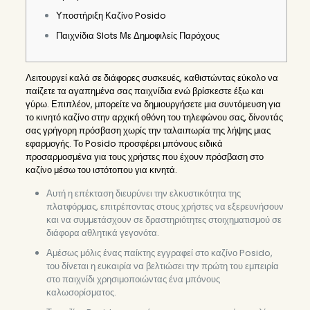
Υποστήριξη Καζίνο Posido
Παιχνίδια Slots Με Δημοφιλείς Παρόχους
Λειτουργεί καλά σε διάφορες συσκευές, καθιστώντας εύκολο να
παίζετε τα αγαπημένα σας παιχνίδια ενώ βρίσκεστε έξω και
γύρω. Επιπλέον, μπορείτε να δημιουργήσετε μια συντόμευση για
το κινητό καζίνο στην αρχική οθόνη του τηλεφώνου σας, δίνοντάς
σας γρήγορη πρόσβαση χωρίς την ταλαιπωρία της λήψης μιας
εφαρμογής. Το Posido προσφέρει μπόνους ειδικά
προσαρμοσμένα για τους χρήστες που έχουν πρόσβαση στο
καζίνο μέσω του ιστότοπου για κινητά.
Αυτή η επέκταση διευρύνει την ελκυστικότητα της
πλατφόρμας, επιτρέποντας στους χρήστες να εξερευνήσουν
και να συμμετάσχουν σε δραστηριότητες στοιχηματισμού σε
διάφορα αθλητικά γεγονότα.
Αμέσως μόλις ένας παίκτης εγγραφεί στο καζίνο Posido,
του δίνεται η ευκαιρία να βελτιώσει την πρώτη του εμπειρία
στο παιχνίδι χρησιμοποιώντας ένα μπόνους
καλωσορίσματος.