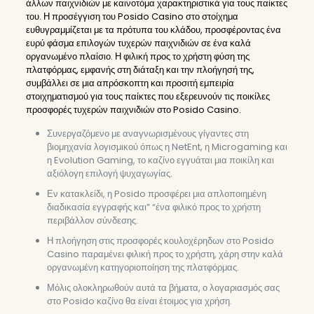
άλλων παιχνιδιών με καινοτόμα χαρακτηριστικά για τους παίκτες
του. Η προσέγγιση του Posido Casino στο στοίχημα
ευθυγραμμίζεται με τα πρότυπα του κλάδου, προσφέροντας ένα
ευρύ φάσμα επιλογών τυχερών παιχνιδιών σε ένα καλά
οργανωμένο πλαίσιο. Η φιλική προς το χρήστη φύση της
πλατφόρμας, εμφανής στη διάταξη και την πλοήγησή της,
συμβάλλει σε μια απρόσκοπτη και προσιτή εμπειρία
στοιχηματισμού για τους παίκτες που εξερευνούν τις ποικίλες
προσφορές τυχερών παιχνιδιών στο Posido Casino.
Συνεργαζόμενο με αναγνωρισμένους γίγαντες στη
βιομηχανία λογισμικού όπως η NetEnt, η Microgaming και
η Evolution Gaming, το καζίνο εγγυάται μια ποικίλη και
αξιόλογη επιλογή ψυχαγωγίας.
Εν κατακλείδι, η Posido προσφέρει μια απλοποιημένη
διαδικασία εγγραφής και” “ένα φιλικό προς το χρήστη
περιβάλλον σύνδεσης.
Η πλοήγηση στις προσφορές κουλοχέρηδων στο Posido
Casino παραμένει φιλική προς το χρήστη, χάρη στην καλά
οργανωμένη κατηγοριοποίηση της πλατφόρμας.
Μόλις ολοκληρωθούν αυτά τα βήματα, ο λογαριασμός σας
στο Posido καζίνο θα είναι έτοιμος για χρήση.