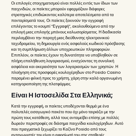
Οι επιλογές στοιχηματισμού είναι πολλές εντός των ίδιων των
παιχνιδιών, οι παίκτες μπορούν εφαρμόζουν διάφορες
στρατηγικές επιδιώκοντας καλύτερα αποτελέσματα από τα
πονταρίσματά τους. Οι παίκτες ξεκινούν την εγγραφή
επιλέγοντας το κουμπί “Εγγραφή”, ακολουθούμενο από την
επιλογή μιας επιλογής μπόνους καλωσορίσματος. Η διαδικασία
περιλαμβάνει την παροχή μιας διεύθυνσης ηλεκτρονικού
ταχυδρομείου, τη δημιουργία ενός ασφαλούς κωδικού πρόσβασης
και τη συμπλήρωση άλλων υποχρεωτικών πληροφοριών.
Επιπλέον, οι παίκτες έχουν τη δυνατότητα να υποβληθούν σε
πλήρη επαλήθευση λογαριασμού, ενισχύοντας τη συνολική
ασφάλεια και ακεραιότητα των λογαριασμών των χρηστών. Η
πλοήγηση στις προσφορές κουλοχέρηδων στο Posido Casino
παραμένει φιλική προς το χρήστη, χάρη στην καλά οργανωμένη
κατηγοριοποίηση της πλατφόρμας.
Είναι Η Ιστοσελίδα Στα Ελληνικά;
Κατά την εγγραφή, οι παίκτες υποδέχονται θερμά με ένα
πολυτελές εισαγωγικό πακέτο που όχι μόνο ταιριάζει με την
πρώτη τους κατάθεση, αλλά τους ανταμείβει επίσης με πολλές
δωρεάν περιστροφές σε διάσημα παιχνίδια κουλοχέρηδων. Αυτό
που πραγματικά ξεχωρίζει το Καζίνο Posido από τους
ανταγωνιστές του είναι η αφοσίωσή του στις σταθερές