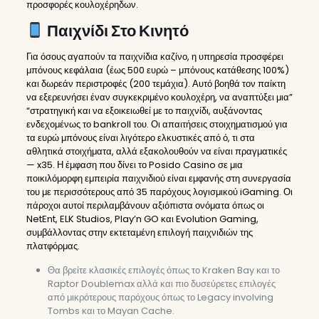
προσφορές κουλοχέρηδων.
Παιχνίδι Στο Κινητό
Για όσους αγαπούν τα παιχνίδια καζίνο, η υπηρεσία προσφέρει
μπόνους κεφάλαια (έως 500 ευρώ – μπόνους κατάθεσης 100%)
και δωρεάν περιστροφές (200 τεμάχια). Αυτό βοηθά τον παίκτη
να εξερευνήσει έναν συγκεκριμένο κουλοχέρη, να αναπτύξει μια”
“στρατηγική και να εξοικειωθεί με το παιχνίδι, αυξάνοντας
ενδεχομένως το bankroll του. Οι απαιτήσεις στοιχηματισμού για
τα ευρώ μπόνους είναι λιγότερο ελκυστικές από ό, τι στα
αθλητικά στοιχήματα, αλλά εξακολουθούν να είναι πραγματικές
— x35. Η έμφαση που δίνει το Posido Casino σε μια
ποικιλόμορφη εμπειρία παιχνιδιού είναι εμφανής στη συνεργασία
του με περισσότερους από 35 παρόχους λογισμικού iGaming. Οι
πάροχοι αυτοί περιλαμβάνουν αξιόπιστα ονόματα όπως οι
NetEnt, ELK Studios, Play’n GO και Evolution Gaming,
συμβάλλοντας στην εκτεταμένη επιλογή παιχνιδιών της
πλατφόρμας.
Θα βρείτε κλασικές επιλογές όπως το Kraken Bay και το
Raptor Doublemax αλλά και πιο δυσεύρετες επιλογές
από μικρότερους παρόχους όπως το Legacy involving
Tombs και το Mayan Cache.