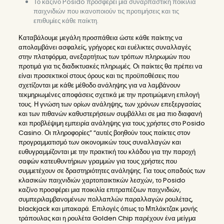
Το καζίνο Posido προσφέρει μια συναρπαστική ποικιλία
παιχνιδιών που ικανοποιούν τις προτιμήσεις και τις
επιθυμίες κάθε παίκτη.
Καταβάλουμε μεγάλη προσπάθεια ώστε κάθε παίκτης να
απολαμβάνει ασφαλείς, γρήγορες και ευέλικτες συναλλαγές
στην πλατφόρμα, ανεξαρτήτως των τρόπων πληρωμών που
προτιμά για τις διαδικτυακές πληρωμές. Οι παίκτες θα πρέπει να
είναι προσεκτικοί στους όρους και τις προϋποθέσεις που
σχετίζονται με κάθε μέθοδο ανάληψης για να λαμβάνουν
τεκμηριωμένες αποφάσεις σχετικά με την προτιμώμενη επιλογή
τους. Η γνώση των ορίων ανάληψης, των χρόνων επεξεργασίας
και των πιθανών καθυστερήσεων συμβάλλει σε μια πιο διαφανή
και προβλέψιμη εμπειρία ανάληψης για τους χρήστες στο Posido
Casino. Οι πληροφορίες” “αυτές βοηθούν τους παίκτες στον
προγραμματισμό των οικονομικών τους συναλλαγών και
ευθυγραμμίζονται με την πρακτική του κλάδου για την παροχή
σαφών κατευθυντήριων γραμμών για τους χρήστες που
συμμετέχουν σε δραστηριότητες ανάληψης. Για τους οπαδούς των
κλασικών παιχνιδιών χαρτοπαικτικών λεσχών, το Posido
καζίνο προσφέρει μια ποικιλία επιτραπέζιων παιχνιδιών,
συμπεριλαμβανομένων πολλαπλών παραλλαγών ρουλέτας,
blackjack και μπακαρά. Επιλογές όπως το Μπλάκτζακ μονής
τράπουλας και η ρουλέτα Golden Chip παρέχουν ένα μείγμα