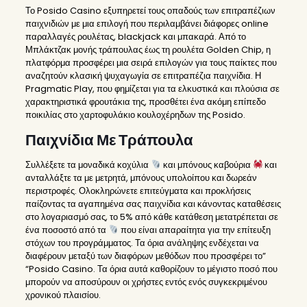
Το Posido Casino εξυπηρετεί τους οπαδούς των επιτραπέζιων
παιχνιδιών με μια επιλογή που περιλαμβάνει διάφορες online
παραλλαγές ρουλέτας, blackjack και μπακαρά. Από το
Μπλάκτζακ μονής τράπουλας έως τη ρουλέτα Golden Chip, η
πλατφόρμα προσφέρει μια σειρά επιλογών για τους παίκτες που
αναζητούν κλασική ψυχαγωγία σε επιτραπέζια παιχνίδια. Η
Pragmatic Play, που φημίζεται για τα ελκυστικά και πλούσια σε
χαρακτηριστικά φρουτάκια της, προσθέτει ένα ακόμη επίπεδο
ποικιλίας στο χαρτοφυλάκιο κουλοχέρηδων της Posido.
Παιχνίδια Με Τράπουλα
Συλλέξετε τα μοναδικά κοχύλια
και μπόνους καβούρια
και
ανταλλάξτε τα με μετρητά, μπόνους υπολοίπου και δωρεάν
περιστροφές. Ολοκληρώνετε επιτεύγματα και προκλήσεις
παίζοντας τα αγαπημένα σας παιχνίδια και κάνοντας καταθέσεις
στο λογαριασμό σας, το 5% από κάθε κατάθεση μετατρέπεται σε
ένα ποσοστό από τα
που είναι απαραίτητα για την επίτευξη
στόχων του προγράμματος. Τα όρια ανάληψης ενδέχεται να
διαφέρουν μεταξύ των διαφόρων μεθόδων που προσφέρει το”
“Posido Casino. Τα όρια αυτά καθορίζουν το μέγιστο ποσό που
μπορούν να αποσύρουν οι χρήστες εντός ενός συγκεκριμένου
χρονικού πλαισίου.