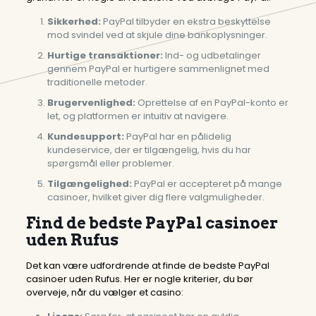
Sikkerhed:
PayPal tilbyder en ekstra beskyttelse
mod svindel ved at skjule dine bankoplysninger.
Hurtige transaktioner:
Ind- og udbetalinger
gennem PayPal er hurtigere sammenlignet med
traditionelle metoder.
Brugervenlighed:
Oprettelse af en PayPal-konto er
let, og platformen er intuitiv at navigere.
Kundesupport:
PayPal har en pålidelig
kundeservice, der er tilgængelig, hvis du har
spørgsmål eller problemer.
Tilgængelighed:
PayPal er accepteret på mange
casinoer, hvilket giver dig flere valgmuligheder.
Find de bedste PayPal casinoer
uden Rufus
Det kan være udfordrende at finde de bedste PayPal
casinoer uden Rufus. Her er nogle kriterier, du bør
overveje, når du vælger et casino: