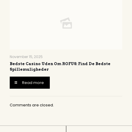
November 15, 2025
Bedste Casino Uden Om ROFUS: Find De Bedste
Spillemuligheder
Read more
Comments are closed.