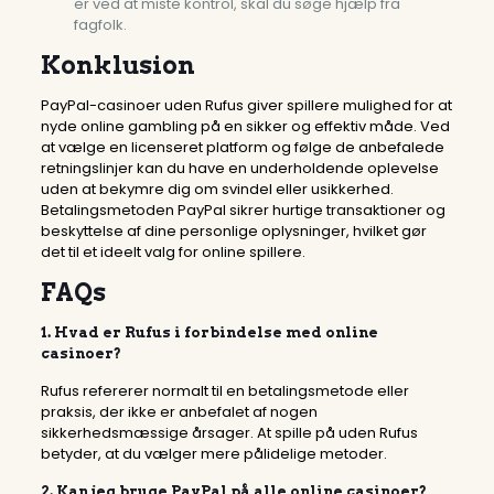
er ved at miste kontrol, skal du søge hjælp fra
fagfolk.
Konklusion
PayPal-casinoer uden Rufus giver spillere mulighed for at
nyde online gambling på en sikker og effektiv måde. Ved
at vælge en licenseret platform og følge de anbefalede
retningslinjer kan du have en underholdende oplevelse
uden at bekymre dig om svindel eller usikkerhed.
Betalingsmetoden PayPal sikrer hurtige transaktioner og
beskyttelse af dine personlige oplysninger, hvilket gør
det til et ideelt valg for online spillere.
FAQs
1. Hvad er Rufus i forbindelse med online
casinoer?
Rufus refererer normalt til en betalingsmetode eller
praksis, der ikke er anbefalet af nogen
sikkerhedsmæssige årsager. At spille på uden Rufus
betyder, at du vælger mere pålidelige metoder.
2. Kan jeg bruge PayPal på alle online casinoer?