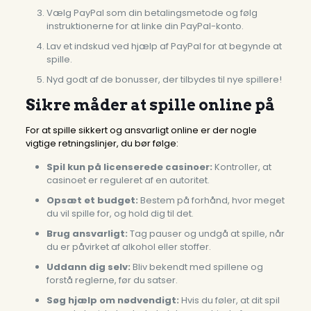
Vælg PayPal som din betalingsmetode og følg
instruktionerne for at linke din PayPal-konto.
Lav et indskud ved hjælp af PayPal for at begynde at
spille.
Nyd godt af de bonusser, der tilbydes til nye spillere!
Sikre måder at spille online på
For at spille sikkert og ansvarligt online er der nogle
vigtige retningslinjer, du bør følge:
Spil kun på licenserede casinoer:
Kontroller, at
casinoet er reguleret af en autoritet.
Opsæt et budget:
Bestem på forhånd, hvor meget
du vil spille for, og hold dig til det.
Brug ansvarligt:
Tag pauser og undgå at spille, når
du er påvirket af alkohol eller stoffer.
Uddann dig selv:
Bliv bekendt med spillene og
forstå reglerne, før du satser.
Søg hjælp om nødvendigt:
Hvis du føler, at dit spil