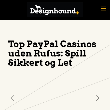
Top PayPal Casinos
uden Rufus: Spill
Sikkert og Let