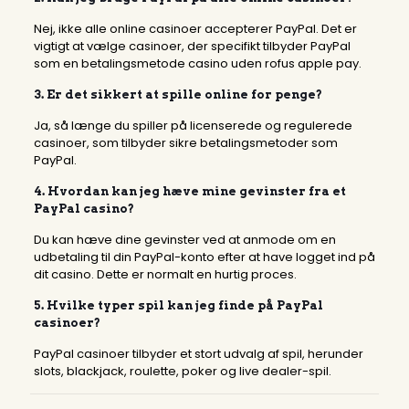
Nej, ikke alle online casinoer accepterer PayPal. Det er
vigtigt at vælge casinoer, der specifikt tilbyder PayPal
som en betalingsmetode
casino uden rofus apple pay
.
3. Er det sikkert at spille online for penge?
Ja, så længe du spiller på licenserede og regulerede
casinoer, som tilbyder sikre betalingsmetoder som
PayPal.
4. Hvordan kan jeg hæve mine gevinster fra et
PayPal casino?
Du kan hæve dine gevinster ved at anmode om en
udbetaling til din PayPal-konto efter at have logget ind på
dit casino. Dette er normalt en hurtig proces.
5. Hvilke typer spil kan jeg finde på PayPal
casinoer?
PayPal casinoer tilbyder et stort udvalg af spil, herunder
slots, blackjack, roulette, poker og live dealer-spil.