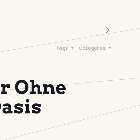
Tags
Categories
er Ohne
Oasis