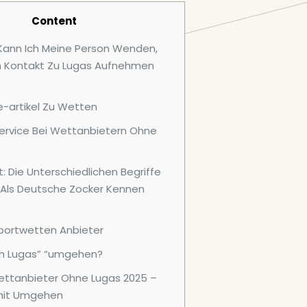
Content
Kann Ich Meine Person Wenden,
h Kontakt Zu Lugas Aufnehmen
e-artikel Zu Wetten
rvice Bei Wettanbietern Ohne
t: Die Unterschiedlichen Begriffe
 Als Deutsche Zocker Kennen
portwetten Anbieter
ch Lugas” “umgehen?
ttanbieter Ohne Lugas 2025 –
imit Umgehen