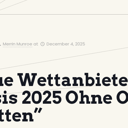
Merrin Munroe
at
December 4, 2025
e Wettanbiet
is 2025 Ohne 
ten”