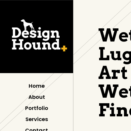
Wet
Lug
Art
Wet
Home
About
Fin
Portfolio
Services
Contact