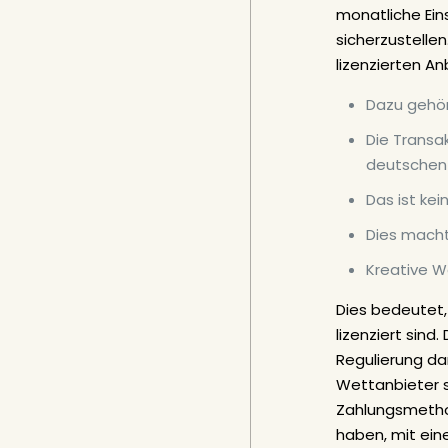
monatliche Ein
sicherzustellen
lizenzierten An
Dazu gehör
Die Transa
deutschen 
Das ist ke
Dies macht
Kreative W
Dies bedeutet,
lizenziert sind
Regulierung da
Wettanbieter s
Zahlungsmethod
haben, mit ei