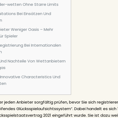
er-wetten Ohne Starre Limits
mitations Bei Einsätzen Und
n
eter Weniger Oasis – Mehr
Für Spieler
egistrierung Bei Internationalen
n
 Und Nachteile Von Wettanbietern
gas
Innovative Characteristics Und
ten
er jeden Anbieter sorgfältig prüfen, bevor Sie sich registriere
ifendes Glücksspielaufsichtssystem“. Dabei handelt es sich 1 
sspielstaatsvertrag 2021 eingeführt wurde. Sie ist dazu weil