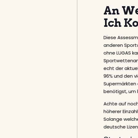
An We
Ich K
Diese Assessme
anderen Sport
ohne LUGAS kan
Sportwettenanb
echt der aktue
96% und den vi
Supermärkten o
benötigst, um 
Achte auf noch
höherer Einzah
Solange welche
deutsche Lizen