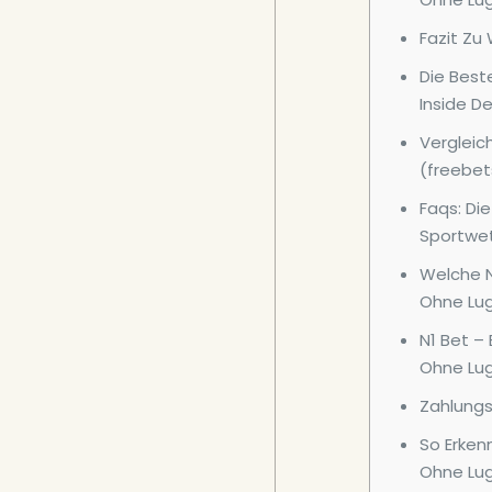
Fazit Zu
Die Best
Inside D
Vergleic
(freebet
Faqs: Di
Sportwe
Welche 
Ohne Lu
N1 Bet –
Ohne Lu
Zahlung
So Erken
Ohne Lu