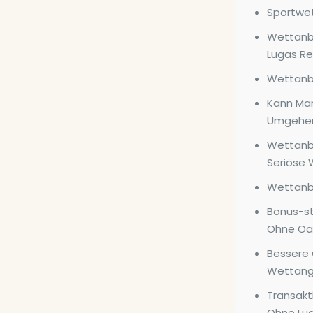
Sportwe
Wettanbi
Lugas R
Wettanbi
Kann Man
Umgehe
Wettanbi
Seriöse 
Wettanb
Bonus-st
Ohne Oa
Bessere 
Wettan
Transakt
Ohne Lug