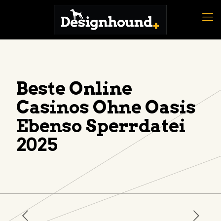
Beste Online
Casinos Ohne Oasis
Ebenso Sperrdatei
2025