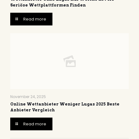
Seriöse Wettplattformen Finden
Read more
November 24, 2025
Online Wettanbieter Weniger Lugas 2025 Beste
Anbieter Vergleich
Read more