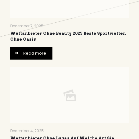
December 7, 2025
Wettanbieter Ohne Beauty 2025 Beste Sportwetten
Ohne Oasis
Read more
December 4, 2025
Wettanbieter Ohne Lugas Auf Welche Art Sie