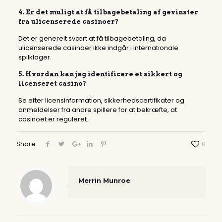
4. Er det muligt at få tilbagebetaling af gevinster
fra ulicenserede casinoer?
Det er generelt svært at få tilbagebetaling, da
ulicenserede casinoer ikke indgår i internationale
spilklager.
5. Hvordan kan jeg identificere et sikkert og
licenseret casino?
Se efter licensinformation, sikkerhedscertifikater og
anmeldelser fra andre spillere for at bekræfte, at
casinoet er reguleret.
Share
0
Merrin Munroe