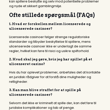
kan spillere beskytte sig selv mod potentielle problemer
og nyde et sikkert gamblingmiljø.
Ofte stillede spørgsmål (FAQs)
1. Hvad er forskellen mellem licenserede og
ulicenserede casinoer?
Licenserede casinoer følger strenge regulatoriske
standarder og tilbyder beskyttelse til spillere, mens
ulicenserede casinoer ikke er underlagt de samme
regler, hvilket kan føre til risici og usikre spilforhold.
2. Hvad skal jeg gøre, hvis jeg har spillet på et
ulicenseret casino?
Hvis du har oplevet problemer, anbefales det at kontakte
en juridisk rådgiver for at forstå dine muligheder og
rettigheder.
3. Kan man blive straffet for at spille på
ulicenserede casinoer?
Selvom det ikke er kriminelt at spille der, kan det føre til
juridiske komplikationer og tab af penge.