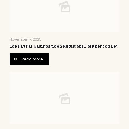
November 17, 2025
Top PayPal Casinos uden Rufus: Spill Sikkert og Let
Read more