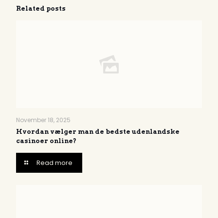
Related posts
November 18, 2025
Hvordan vælger man de bedste udenlandske
casinoer online?
Read more