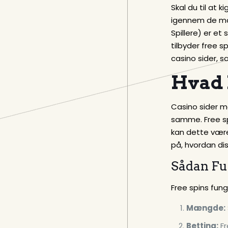
Skal du til at
igennem de man
Spillere) er et
tilbyder free sp
casino sider, s
Hvad 
Casino sider m
samme. Free spi
kan dette være 
på, hvordan di
Sådan Fu
Free spins fung
Mængde:
Betting:
Fr