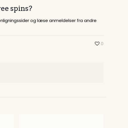
ree spins?
enligningssider og læse anmeldelser fra andre
0