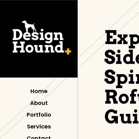
Exp
Sid
Spi
Rof
Home
About
Gu
Portfolio
Services
Contact