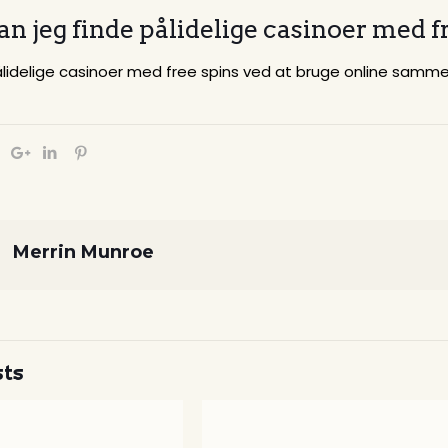
an jeg finde pålidelige casinoer med f
ålidelige casinoer med free spins ved at bruge online samm
Merrin Munroe
sts