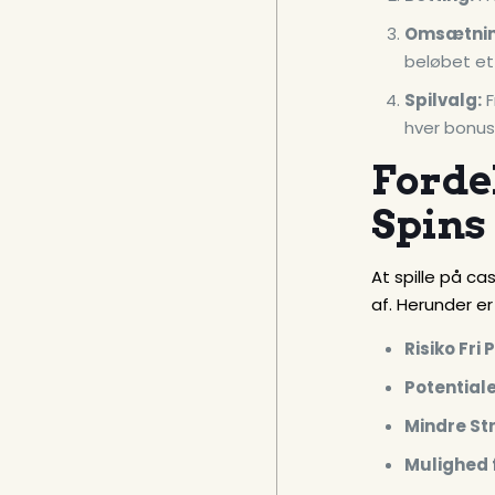
Omsætnin
beløbet et
Spilvalg:
F
hver bonus
Forde
Spins
At spille på c
af. Herunder e
Risiko Fri 
Potentiale
Mindre St
Mulighed 