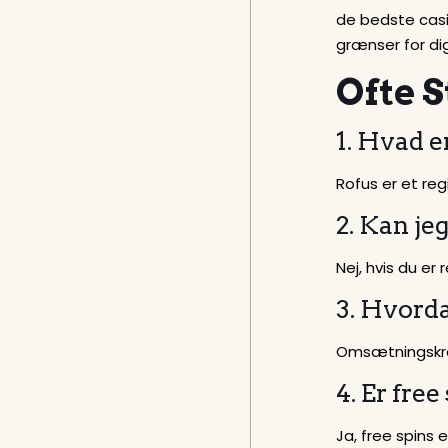
de bedste casin
grænser for dig
Ofte 
1. Hvad e
Rofus er et reg
2. Kan je
Nej, hvis du er 
3. Hvord
Omsætningskrav
4. Er free
Ja, free spins 