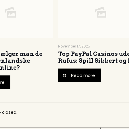
5
November 17, 2025
ælger man de
Top PayPal Casinos ud
enlandske
Rufus: Spill Sikkert og 
online?
Read more
re
 closed.