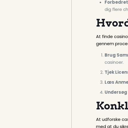
Forbedret
dig flere c
Hvord
At finde casino
gennem proce
Brug Samm
casinoer.
Tjek Licen
Læs Anmel
Undersøg 
Konkl
At udforske ca
med at du sikre