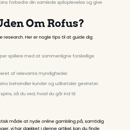
spins forbedre din samlede spiloplevelse og give
 Uden Om Rofus?
 research. Her er nogle tips til at guide dig
per spillere med at sammenligne forskellige
uleret af relevante myndigheder.
asino behandler kunder og udbetaler gevinster.
pins, så du ved, hvad du går ind til.
stisk måde at nyde online gambling på, samtidig
ger, vi har dækket i denne artikel, kan du finde