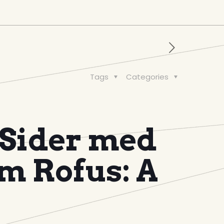
Tags
Categories
 Sider med
m Rofus: A