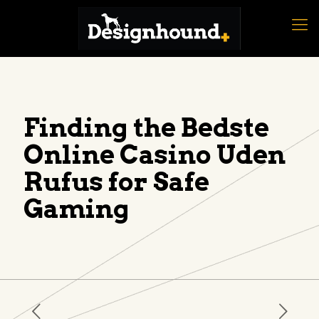
Finding the Bedste
Online Casino Uden
Rufus for Safe
Gaming