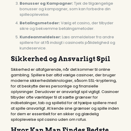
Bonusser og Kampagner:
Tjek de tilgængelige
bonusser og kampagner, som kan forbedre din
spilleoplevelse.
Betalingsmetoder:
Vælg et casino, der tilbyder
sikre og bekvemme betalingsmetoder.
Kundeanmeldelser:
Læs anmeldelser fra andre
spillere for at få indsigt i casinoets pålidelighed og
kundeservice.
Sikkerhed og Ansvarligt Spil
Sikkerhed er altafgørende, når det kommer til online
gambling. Spillere bør altid vælge casinoer, der bruger
moderne sikkerhedsteknologier, såsom SSL-kryptering,
for at beskytte deres personlige og finansielle
oplysninger. Derudover er ansvarligt spil vigtigt. Casinoer
tilbyder ofte værktøjer til at sætte grænser for
indbetalinger, tab og spilletid for at hjælpe spillere med
at spille ansvarligt. At kende sine grænser og spille inden
for dem er essentielt for en sikker og glædelig
spiloplevelse
spil casino uden om rofus
.
Hvor Kan Man Findes Bedste