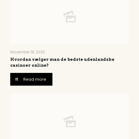
November 18, 2025
Hvordan vælger man de bedste udenlandske
casinoer online?
Read more