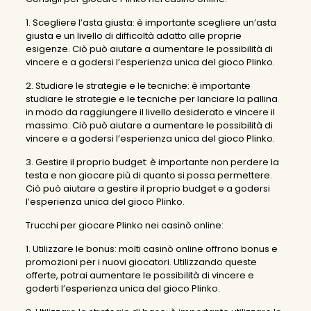
1. Scegliere l’asta giusta: è importante scegliere un’asta
giusta e un livello di difficoltà adatto alle proprie
esigenze. Ciò può aiutare a aumentare le possibilità di
vincere e a godersi l’esperienza unica del gioco Plinko.
2. Studiare le strategie e le tecniche: è importante
studiare le strategie e le tecniche per lanciare la pallina
in modo da raggiungere il livello desiderato e vincere il
massimo. Ciò può aiutare a aumentare le possibilità di
vincere e a godersi l’esperienza unica del gioco Plinko.
3. Gestire il proprio budget: è importante non perdere la
testa e non giocare più di quanto si possa permettere.
Ciò può aiutare a gestire il proprio budget e a godersi
l’esperienza unica del gioco Plinko.
Trucchi per giocare Plinko nei casinò online:
1. Utilizzare le bonus: molti casinò online offrono bonus e
promozioni per i nuovi giocatori. Utilizzando queste
offerte, potrai aumentare le possibilità di vincere e
goderti l’esperienza unica del gioco Plinko.