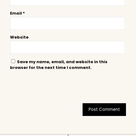
Email
*
Website
Save my name, email, and website in this
browser for the next time I comment.