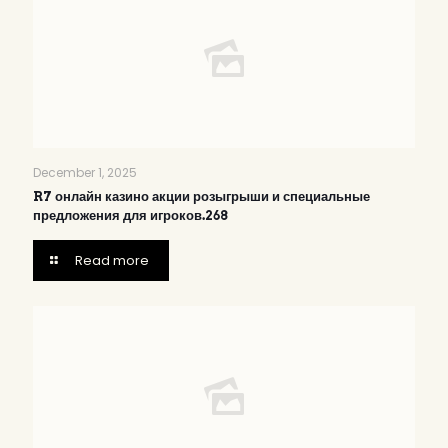
December 1, 2025
R7 онлайн казино акции розыгрыши и специальные
предложения для игроков.268
Read more