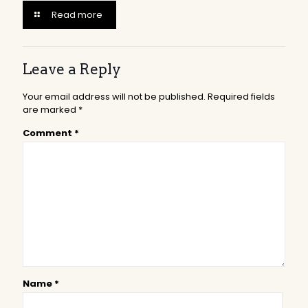
Read more
Leave a Reply
Your email address will not be published.
Required fields
are marked
*
Comment
*
Name
*