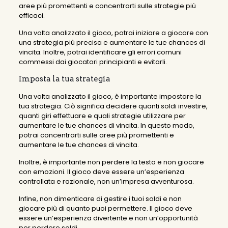
aree più promettenti e concentrarti sulle strategie più
efficaci.
Una volta analizzato il gioco, potrai iniziare a giocare con
una strategia più precisa e aumentare le tue chances di
vincita. Inoltre, potrai identificare gli errori comuni
commessi dai giocatori principianti e evitarli.
Imposta la tua strategia
Una volta analizzato il gioco, è importante impostare la
tua strategia. Ciò significa decidere quanti soldi investire,
quanti giri effettuare e quali strategie utilizzare per
aumentare le tue chances di vincita. In questo modo,
potrai concentrarti sulle aree più promettenti e
aumentare le tue chances di vincita.
Inoltre, è importante non perdere la testa e non giocare
con emozioni. Il gioco deve essere un’esperienza
controllata e razionale, non un’impresa avventurosa.
Infine, non dimenticare di gestire i tuoi soldi e non
giocare più di quanto puoi permettere. Il gioco deve
essere un’esperienza divertente e non un’opportunità
per perdere soldi.