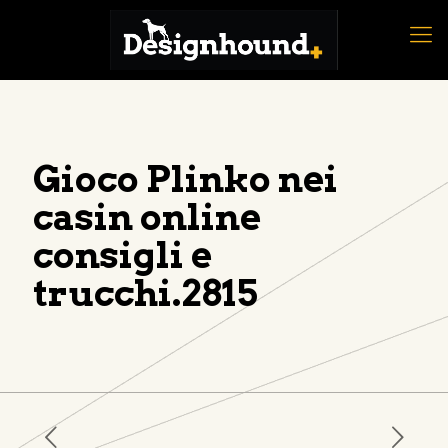
Gioco Plinko nei
casin online
consigli e
trucchi.2815