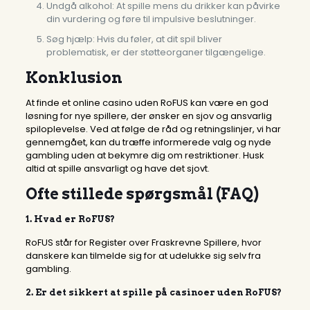
Undgå alkohol: At spille mens du drikker kan påvirke
din vurdering og føre til impulsive beslutninger.
Søg hjælp: Hvis du føler, at dit spil bliver
problematisk, er der støtteorganer tilgængelige.
Konklusion
At finde et online casino uden RoFUS kan være en god
løsning for nye spillere, der ønsker en sjov og ansvarlig
spiloplevelse. Ved at følge de råd og retningslinjer, vi har
gennemgået, kan du træffe informerede valg og nyde
gambling uden at bekymre dig om restriktioner. Husk
altid at spille ansvarligt og have det sjovt.
Ofte stillede spørgsmål (FAQ)
1. Hvad er RoFUS?
RoFUS står for Register over Fraskrevne Spillere, hvor
danskere kan tilmelde sig for at udelukke sig selv fra
gambling.
2. Er det sikkert at spille på casinoer uden RoFUS?