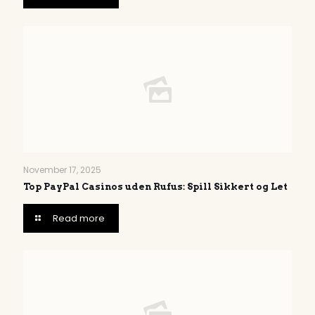
November 17, 2025
Top PayPal Casinos uden Rufus: Spill Sikkert og Let
Read more