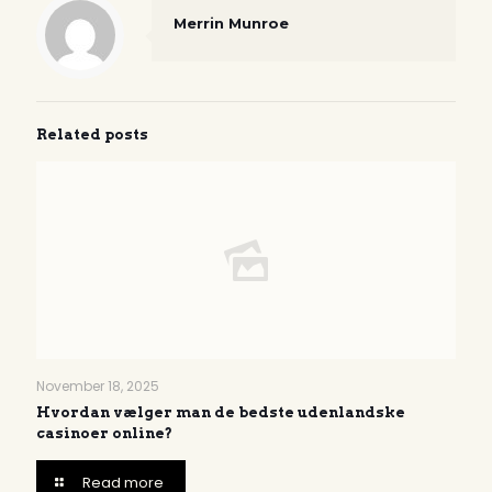
Merrin Munroe
Related posts
November 18, 2025
Hvordan vælger man de bedste udenlandske
casinoer online?
Read more