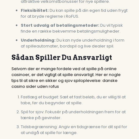
attraktive velkomstbonusser for nye spillere.
Fleksibilitet:
Du kan spille på din egen tid uden frygt
for at bryde reglerne i RoFUS.
Stort udvalg af betalingsmetoder:
Du vil typisk
finde en række bekvemme betalingsmuligheder.
Underholdning:
Du kan nyde underholdning i form
af spilleautomater, bordspil og live dealer spil.
Sådan Spiller Du Ansvarligt
Selvom der er mange fordele ved at spille på online
casinoer, er det vigtigt at spille ansvarligt. Her er nogle
tips til at sikre en sikker og sjov spiloplevelse:
danske
casino sider uden rofus
Fastlæg et budget: Sæt et fast beløb, du er villig til at
tabe, før du begynder at spille.
Spil for sjov: Fokusér på underholdningen frem for at
tænke på gevinster.
Tidsbegrænsning: Angiv en tidsgrænse for dit spil for
at undgå at spille for længe.