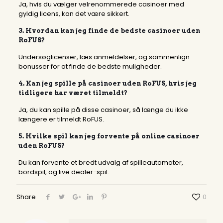
Ja, hvis du vælger velrenommerede casinoer med
gyldig licens, kan det være sikkert.
3. Hvordan kan jeg finde de bedste casinoer uden
RoFUS?
Undersøglicenser, læs anmeldelser, og sammenlign
bonusser for at finde de bedste muligheder.
4. Kan jeg spille på casinoer uden RoFUS, hvis jeg
tidligere har været tilmeldt?
Ja, du kan spille på disse casinoer, så længe du ikke
længere er tilmeldt RoFUS.
5. Hvilke spil kan jeg forvente på online casinoer
uden RoFUS?
Du kan forvente et bredt udvalg af spilleautomater,
bordspil, og live dealer-spil.
Share
0