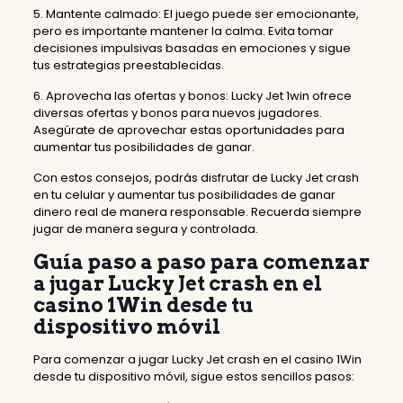
5. Mantente calmado: El juego puede ser emocionante,
pero es importante mantener la calma. Evita tomar
decisiones impulsivas basadas en emociones y sigue
tus estrategias preestablecidas.
6. Aprovecha las ofertas y bonos: Lucky Jet 1win ofrece
diversas ofertas y bonos para nuevos jugadores.
Asegúrate de aprovechar estas oportunidades para
aumentar tus posibilidades de ganar.
Con estos consejos, podrás disfrutar de Lucky Jet crash
en tu celular y aumentar tus posibilidades de ganar
dinero real de manera responsable. Recuerda siempre
jugar de manera segura y controlada.
Guía paso a paso para comenzar
a jugar Lucky Jet crash en el
casino 1Win desde tu
dispositivo móvil
Para comenzar a jugar Lucky Jet crash en el casino 1Win
desde tu dispositivo móvil, sigue estos sencillos pasos: