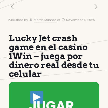
Published by
Merrin Munroe
at
November 4, 2025
Lucky Jet crash
game en el casino
1Win – juega por
dinero real desde tu
celular
JUGAR