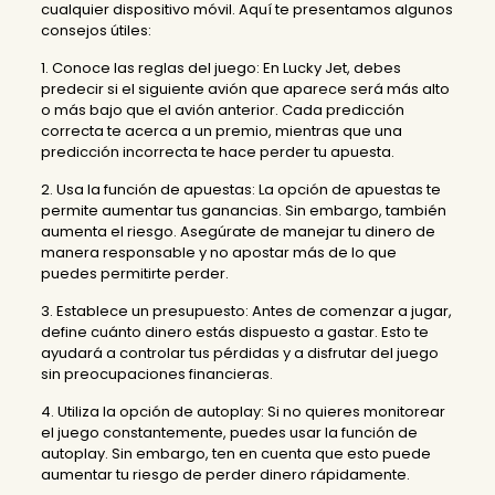
cualquier dispositivo móvil. Aquí te presentamos algunos
consejos útiles:
1. Conoce las reglas del juego: En Lucky Jet, debes
predecir si el siguiente avión que aparece será más alto
o más bajo que el avión anterior. Cada predicción
correcta te acerca a un premio, mientras que una
predicción incorrecta te hace perder tu apuesta.
2. Usa la función de apuestas: La opción de apuestas te
permite aumentar tus ganancias. Sin embargo, también
aumenta el riesgo. Asegúrate de manejar tu dinero de
manera responsable y no apostar más de lo que
puedes permitirte perder.
3. Establece un presupuesto: Antes de comenzar a jugar,
define cuánto dinero estás dispuesto a gastar. Esto te
ayudará a controlar tus pérdidas y a disfrutar del juego
sin preocupaciones financieras.
4. Utiliza la opción de autoplay: Si no quieres monitorear
el juego constantemente, puedes usar la función de
autoplay. Sin embargo, ten en cuenta que esto puede
aumentar tu riesgo de perder dinero rápidamente.