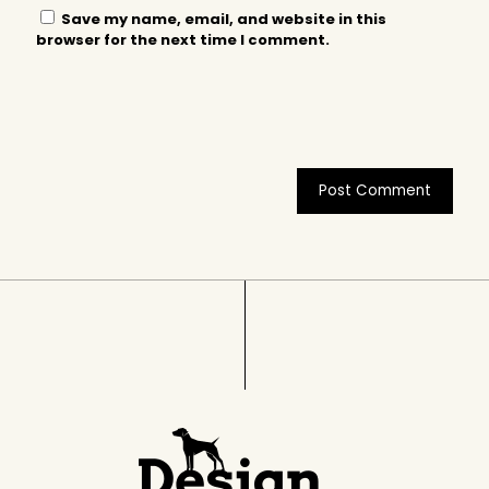
Save my name, email, and website in this
browser for the next time I comment.