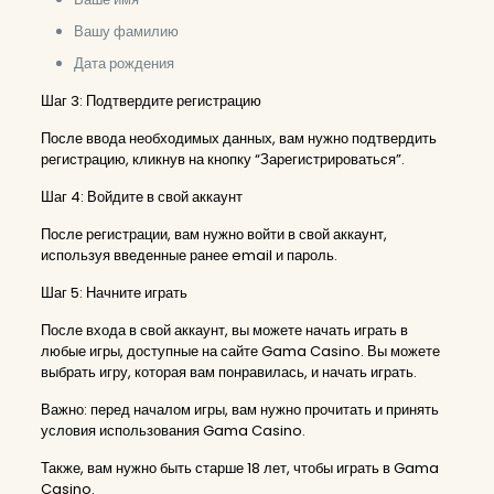
Вашу фамилию
Дата рождения
Шаг 3: Подтвердите регистрацию
После ввода необходимых данных, вам нужно подтвердить
регистрацию, кликнув на кнопку “Зарегистрироваться”.
Шаг 4: Войдите в свой аккаунт
После регистрации, вам нужно войти в свой аккаунт,
используя введенные ранее email и пароль.
Шаг 5: Начните играть
После входа в свой аккаунт, вы можете начать играть в
любые игры, доступные на сайте Gama Casino. Вы можете
выбрать игру, которая вам понравилась, и начать играть.
Важно: перед началом игры, вам нужно прочитать и принять
условия использования Gama Casino.
Также, вам нужно быть старше 18 лет, чтобы играть в Gama
Casino.