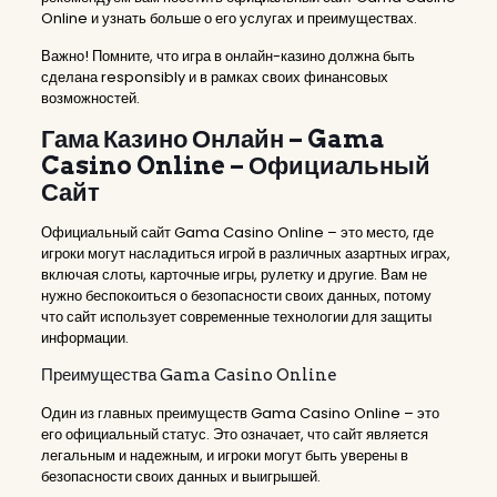
Online и узнать больше о его услугах и преимуществах.
Важно! Помните, что игра в онлайн-казино должна быть
сделана responsibly и в рамках своих финансовых
возможностей.
Гама Казино Онлайн – Gama
Casino Online – Официальный
Сайт
Официальный сайт Gama Casino Online – это место, где
игроки могут насладиться игрой в различных азартных играх,
включая слоты, карточные игры, рулетку и другие. Вам не
нужно беспокоиться о безопасности своих данных, потому
что сайт использует современные технологии для защиты
информации.
Преимущества Gama Casino Online
Один из главных преимуществ Gama Casino Online – это
его официальный статус. Это означает, что сайт является
легальным и надежным, и игроки могут быть уверены в
безопасности своих данных и выигрышей.