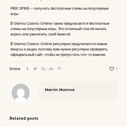
FREE SPINS – получать бесплатные спины на популярные
игры
В Gama Casino Online также предлагаются бесплатные
спины на популярные игры. Это отличный способ начать
играть или увеличить свой банкroll.
В Gama Casino Online регулярно предлагаются новые
бонусы и акции, поэтому вам нужно регулярно проверять
официальный сайт, чтобы не пропустить что-то важное.
Share
0
Merrin Munroe
Related posts