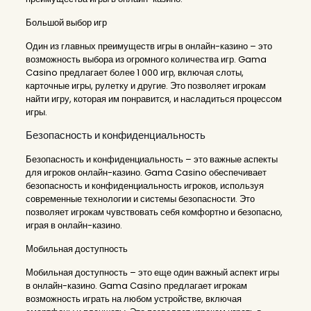
Большой выбор игр
Один из главных преимуществ игры в онлайн-казино – это
возможность выбора из огромного количества игр. Gama
Casino предлагает более 1 000 игр, включая слоты,
карточные игры, рулетку и другие. Это позволяет игрокам
найти игру, которая им понравится, и насладиться процессом
игры.
Безопасность и конфиденциальность
Безопасность и конфиденциальность – это важные аспекты
для игроков онлайн-казино. Gama Casino обеспечивает
безопасность и конфиденциальность игроков, используя
современные технологии и системы безопасности. Это
позволяет игрокам чувствовать себя комфортно и безопасно,
играя в онлайн-казино.
Мобильная доступность
Мобильная доступность – это еще один важный аспект игры
в онлайн-казино. Gama Casino предлагает игрокам
возможность играть на любом устройстве, включая