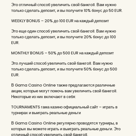
Это отличный способ увеличить свой банкroll. Вам нужно
только сделать депозит, и вы получите 10% бонус до 50 EUR.
WEEKLY BONUS – 20% до 100 EUR на каждый депозит
Это еще один способ увеличить свой банкroll. Вам нужно
только сделать депозит, и вы получите 20% бонус до 100
EUR.
MONTHLY BONUS – 50% до 500 EUR на каждый депозит
Это лучший способ увеличить свой банкroll. Вам нужно
только сделать депозит, и вы получите 50% бонус до 500
EUR.
В Gama Casino Online также предлагаются различные
акции, которые могут помочь вам увеличить свой банкroll.
Некоторые из них включают в себя:
TOURNAMENTS
гама казино официальный сайт
– играть в
турнирах и выиграть реальные деньги
В Gama Casino Online регулярно проводятся турниры, в
которых вы можете играть и выиграть реальные деньги. Это
отличный способ увеличить свой банкroll.