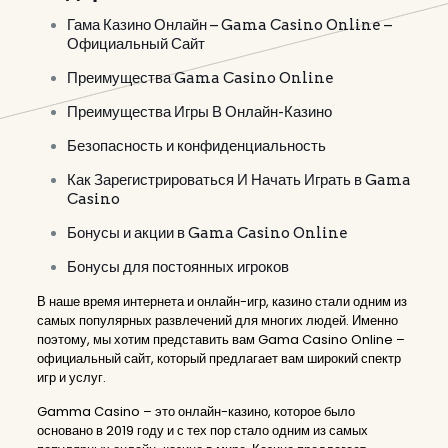
Гама Казино Онлайн – Gama Casino Online –
Официальный Сайт
Преимущества Gama Casino Online
Преимущества Игры В Онлайн-Казино
Безопасность и конфиденциальность
Как Зарегистрироваться И Начать Играть в Gama
Casino
Бонусы и акции в Gama Casino Online
Бонусы для постоянных игроков
В наше время интернета и онлайн-игр, казино стали одним из
самых популярных развлечений для многих людей. Именно
поэтому, мы хотим представить вам Gama Casino Online –
официальный сайт, который предлагает вам широкий спектр
игр и услуг.
Gamma Casino – это онлайн-казино, которое было
основано в 2019 году и с тех пор стало одним из самых