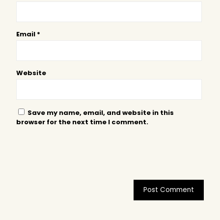
Email
*
Website
Save my name, email, and website in this
browser for the next time I comment.