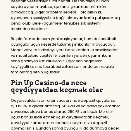
hesabın verifikasiyası mütləqdir. Hesab tələb olunan
sayda oynanmayıbsa, qazancı çıxarmaq mümkün
olmayacaq. Digər problem səbəbi – ola bilsin ki,
oyunçunun şəxsiyyətinə bağlı olmayan karta pul çıxarmaq
cəhdi olub. Belə köçürmələr təhlükəsizlik sistemi
tərəfindən bloklanır.
Bu platformada həm yeni başlayanlar, həm də təcrübəli
oyunçular üçün nəzərdə tutulmuş imkanlar mövcuddur.
Manat valyutası dəstəyi, yerli bank kartları ilə əməliyyatlar
və mobil tətbiq vasitəsilə istənilən yerdən oyun imkanı
sənə gözləyən üstünlüklərdir. Əgər sən həqiqətən
keyfiyyətli kazino təcrübəsi axtarırsan, onda bu məqalə
tam olaraq sənin üçündür.
Pin Up Casino-da necə
qeydiyyatdan keçmək olar
Qeydiyyatdan sonra bir saat ərzində depozit qoyularsa,
o, +120%-ə qədər artacaq. 50 AZN və ya daha çox əmanət
qoysanız, əlavə bonus olaraq 250 FS veriləcək. Mərclər
üçün bonus əldə etmək üçün qeydiyyatdan keçməli,
qeydiyyat zamanı mərc bonusu seçməli və depozit
qoymalısınız. Bundan sonra oyunçu ilk doldurmaya qədər