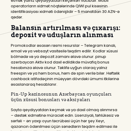
etmək yalnız qeydiyyatdan keçərkən vacibdir. Mobil
operatorların xidmət nöqtələrində QIWI pul kisəsinin
identifikasiyası xidməti ödənişlidir – 5 manatdan 30 AZN-ə
qədər.
Balansın artırılması və çıxarışı:
depozit və uduşların alınması
Promokodlar əsasən rəsmi resurslar – Telegram kanalı,
email və ya vebsayt vasitəsilə təqdim edilir. Kodlar xüsusi
bölmədə və ya depozit zamanı əlavə olunur.
pinup
azerbaycan
Aktiv kod daxil edildikdə müvafiq bonus
hesabınıza əlavə olunur. Təklifə uyğun olaraq yalnız
freespin və ya həm bonus, həm də spin verilə bilər. Həftəlik
cashback istifadəçinin müəyyən dövrdəki ümumi itkilərinə
əsaslanaraq hesablanır.
Pin-Up kazinosunun Azərbaycan oyunçuları
üçün xüsusi bonusları və aksiyaları
Sayta qeydiyyatdan keçmək və ya daxil olmaq alınmırsa
– dəstək xidmətinə müraciət edin. Lisenziyalı, təhlükəsiz və
sərfəli – ən yaxşı oyun təcrübəsi üçün hər şey Xeyr,
qazancın ödənilməsi üçün sənədlərin təqdim edilməsi ilə