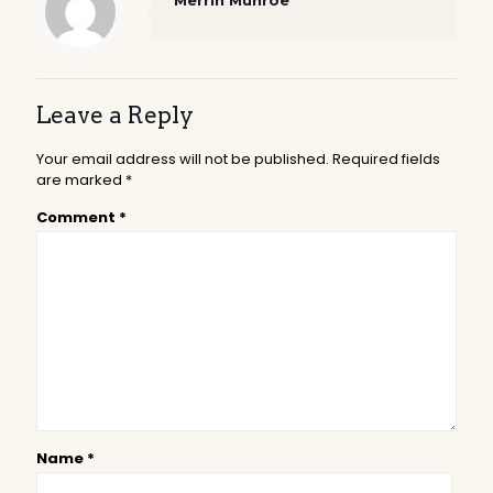
Merrin Munroe
Leave a Reply
Your email address will not be published.
Required fields
are marked
*
Comment
*
Name
*