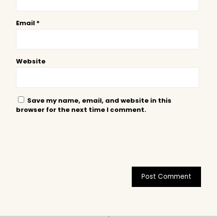
Email
*
Website
Save my name, email, and website in this
browser for the next time I comment.