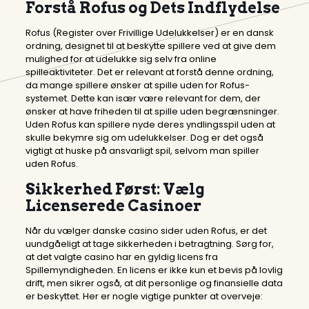
Forstå Rofus og Dets Indflydelse
Rofus (Register over Frivillige Udelukkelser) er en dansk
ordning, designet til at beskytte spillere ved at give dem
mulighed for at udelukke sig selv fra online
spilleaktiviteter. Det er relevant at forstå denne ordning,
da mange spillere ønsker at spille uden for Rofus-
systemet. Dette kan især være relevant for dem, der
ønsker at have friheden til at spille uden begrænsninger.
Uden Rofus kan spillere nyde deres yndlingsspil uden at
skulle bekymre sig om udelukkelser. Dog er det også
vigtigt at huske på ansvarligt spil, selvom man spiller
uden Rofus.
Sikkerhed Først: Vælg
Licenserede Casinoer
Når du vælger danske casino sider uden Rofus, er det
uundgåeligt at tage sikkerheden i betragtning. Sørg for,
at det valgte casino har en gyldig licens fra
Spillemyndigheden. En licens er ikke kun et bevis på lovlig
drift, men sikrer også, at dit personlige og finansielle data
er beskyttet. Her er nogle vigtige punkter at overveje: