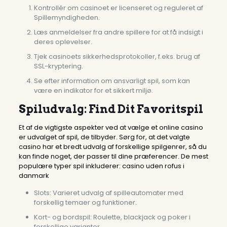
Kontrollér om casinoet er licenseret og reguleret af
Spillemyndigheden.
Læs anmeldelser fra andre spillere for at få indsigt i
deres oplevelser.
Tjek casinoets sikkerhedsprotokoller, f.eks. brug af
SSL-kryptering.
Se efter information om ansvarligt spil, som kan
være en indikator for et sikkert miljø.
Spiludvalg: Find Dit Favoritspil
Et af de vigtigste aspekter ved at vælge et online casino
er udvalget af spil, de tilbyder. Sørg for, at det valgte
casino har et bredt udvalg af forskellige spilgenrer, så du
kan finde noget, der passer til dine præferencer. De mest
populære typer spil inkluderer:
casino uden rofus i
danmark
Slots: Varieret udvalg af spilleautomater med
forskellig temaer og funktioner.
Kort- og bordspil: Roulette, blackjack og poker i
forskellige varianter.