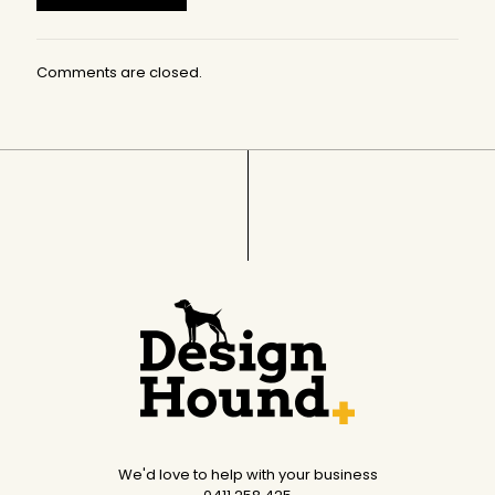
Comments are closed.
We'd love to help with your business