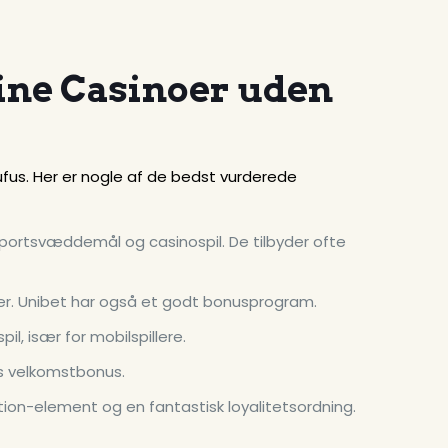
line Casinoer uden
ufus. Her er nogle af de bedst vurderede
sportsvæddemål og casinospil. De tilbyder ofte
eder. Unibet har også et godt bonusprogram.
l, især for mobilspillere.
øs velkomstbonus.
tion-element og en fantastisk loyalitetsordning.