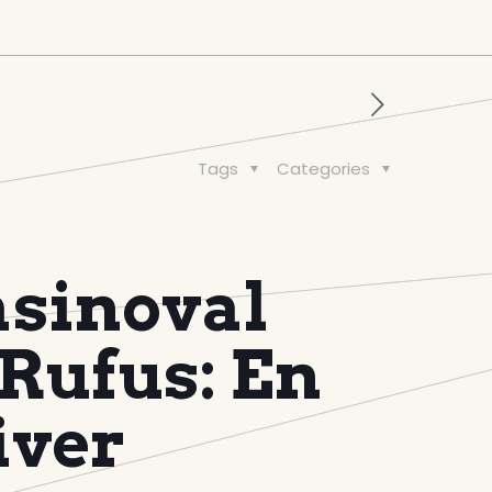
Tags
Categories
asinoval
Rufus: En
iver