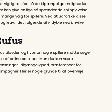
det vigtigt at forstå de tilgængelige muligheder
som kan give en lige så spændende spiloplevelse.
 mange valg for spillere. Ved at udforske disse
 krav. I det følgende vil vi dykke ned i, hvilke
 Rufus
ufus tilbyder, og hvorfor nogle spillere måtte søge
fte af online casinoer. Men der kan være
grænsninger i tilgængelighed, præferencer for
kampagner. Her er nogle grunde til at overveje