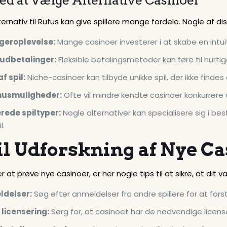
ed at Vælge Alternative Casinoer
ernativ til Rufus kan give spillere mange fordele. Nogle af dis
geroplevelse:
Mange casinoer investerer i at skabe en intu
 udbetalinger:
Fleksible betalingsmetoder kan føre til hurti
f spil:
Niche-casinoer kan tilbyde unikke spil, der ikke findes
nusmuligheder:
Ofte vil mindre kendte casinoer konkurrer
rede spiltyper:
Nogle alternativer kan specialisere sig i bes
l.
til Udforskning af Nye C
 at prøve nye casinoer, er her nogle tips til at sikre, at dit val
delser:
Søg efter anmeldelser fra andre spillere for at for
 licensering:
Sørg for, at casinoet har de nødvendige licenser 