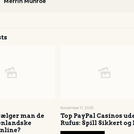
Merrin Munroe
sts
5
November 17, 2025
ælger man de
Top PayPal Casinos ud
enlandske
Rufus: Spill Sikkert og 
online?