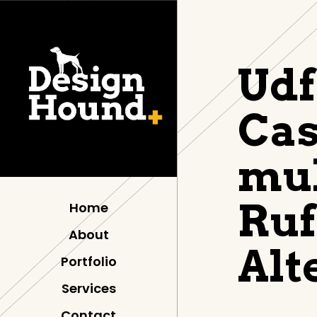
Udf
Cas
mul
Ruf
Home
About
Alt
Portfolio
Services
Contact