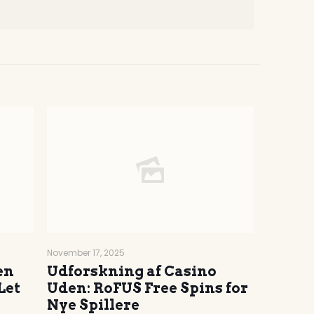
November 17, 2025
en
Udforskning af Casino
Let
Uden: RoFUS Free Spins for
Nye Spillere