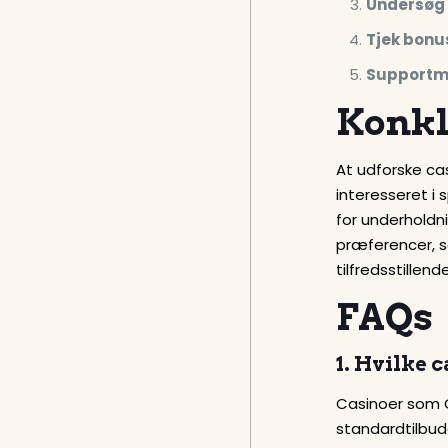
Undersøg 
Tjek bonu
Supportm
Konkl
At udforske ca
interesseret i 
for underholdn
præferencer, sa
tilfredsstillen
FAQs
1. Hvilke 
Casinoer som C
standardtilbu