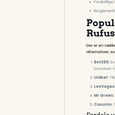
Forskellig
Brugervenl
Popul
Rufu
Der er en rækk
alternativer, s
Bet365:
En
bonusser fo
Unibet:
Til
LeoVegas
Mr Green:
Casumo:
T