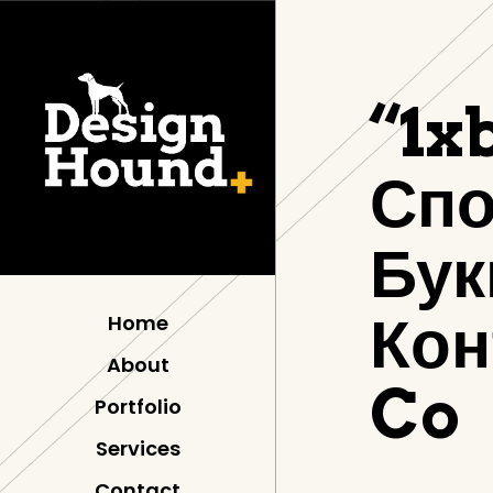
“1x
Спо
Бук
Кон
Home
About
Co
Portfolio
Services
Contact