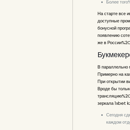
Более того
На старте все 
доступные пром
бонусной прогр
появлению соте
же в России%2C
Букмекер
В параллельно 
Примерно на ка
При открытии в
Вроде бы тольк
трансляцию%2C 
зеркала 1xbet 
Сегодня сд
каждом отд