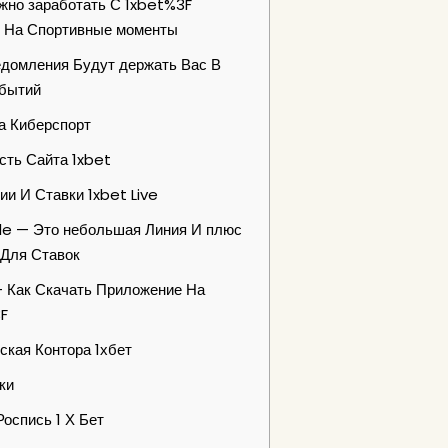
жно заработать С 1xbet%3F
 На Спортивные моменты
домления Будут держать Вас В
обытий
а Киберспорт
сть Сайта 1xbet
ии И Ставки 1xbet Live
le — Это небольшая Линия И плюс
Для Ставок
— Как Скачать Приложение На
F
ская Контора 1хбет
ки
Роспись 1 Х Бет