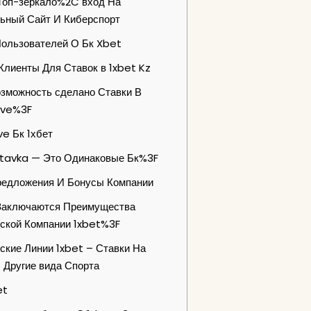
Топ-зеркало%2C вход На
ьный Сайт И Киберспорт
ользователей О Бк Xbet
Клиенты Для Ставок в 1xbet Kz
озможность сделано Ставки В
ive%3F
ve Бк 1хбет
stavka — Это Одинаковые Бк%3F
едложения И Бонусы Компании
 Заключаются Преимущества
ской Компании 1xbet%3F
ские Линии 1xbet – Ставки На
 Другие вида Спорта
et