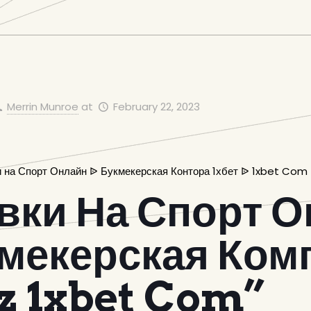
Merrin Munroe
at
February 22, 2023
и на Спорт Онлайн ᐉ Букмекерская Контора 1хбет ᐉ 1xbet Com
вки На Спорт 
мекерская Комп
z 1xbet Com”