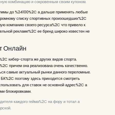
чную комбинацию и сокровенным своим купоном.
й суммы до %24100%2C а дальше применять любые
 огромному списку спортивных произошедших%2C
ую компанию своего ресурса%2C что привело к
тельной рекламе%2C ее бренд широко известен не
рт Онлайн
2C кибер-спорта же других видов спорта.
%2C причем она реализована очень качественно.
ться самые актуальный рынки данного переломные.
й БК%2C поэтому здесь приходится смотреть
спользовать для ставок не основной адрес%2C а
ыми блокировками.
едителя каждого гейма%2C на фору и тотал а
рской.