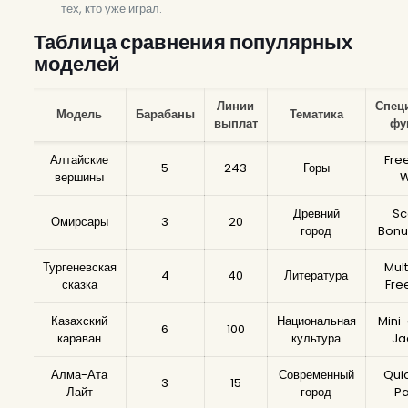
тех, кто уже играл.
Таблица сравнения популярных
моделей
Линии
Спец
Модель
Барабаны
Тематика
выплат
фу
Алтайские
Free
5
243
Горы
вершины
W
Древний
Sc
Омирсары
3
20
город
Bonu
Тургеневская
Mult
4
40
Литература
сказка
Fre
Казахский
Национальная
Mini
6
100
караван
культура
Ja
Алма-Ата
Современный
Quic
3
15
Лайт
город
Pa