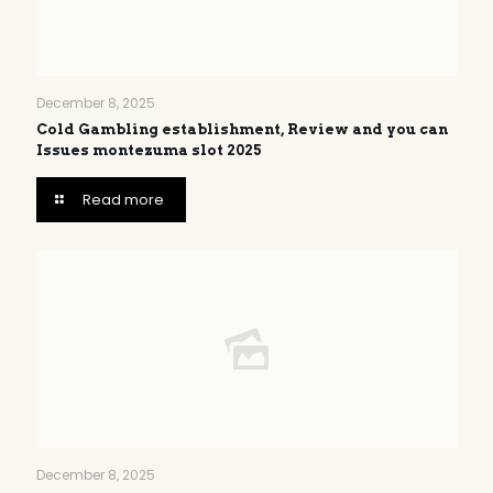
December 8, 2025
Cold Gambling establishment, Review and you can
Issues montezuma slot 2025
Read more
December 8, 2025