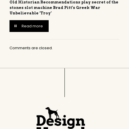
Old Historian Recommendations play secret of the
stones slot machine Brad Pitt’s Greek War
Unbelievable ‘Troy’
Read more
Comments are closed.