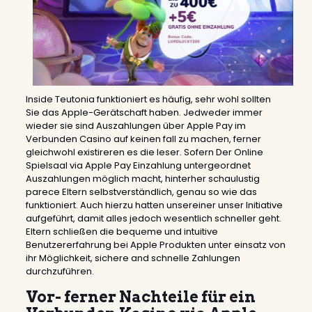
Inside Teutonia funktioniert es häufig, sehr wohl sollten
Sie das Apple-Gerätschaft haben. Jedweder immer
wieder sie sind Auszahlungen über Apple Pay im
Verbunden Casino auf keinen fall zu machen, ferner
gleichwohl existireren es die leser. Sofern Der Online
Spielsaal via Apple Pay Einzahlung untergeordnet
Auszahlungen möglich macht, hinterher schaulustig
parece Eltern selbstverständlich, genau so wie das
funktioniert. Auch hierzu hatten unsereiner unser Initiative
aufgeführt, damit alles jedoch wesentlich schneller geht.
Eltern schließen die bequeme und intuitive
Benutzererfahrung bei Apple Produkten unter einsatz von
ihr Möglichkeit, sichere and schnelle Zahlungen
durchzuführen.
Vor- ferner Nachteile für ein