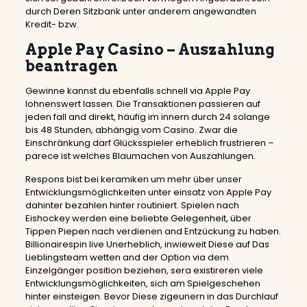
durch Deren Sitzbank unter anderem angewandten
Kredit- bzw.
Apple Pay Casino – Auszahlung
beantragen
Gewinne kannst du ebenfalls schnell via Apple Pay
lohnenswert lassen. Die Transaktionen passieren auf
jeden fall and direkt, häufig im innern durch 24 solange
bis 48 Stunden, abhängig vom Casino. Zwar die
Einschränkung darf Glücksspieler erheblich frustrieren –
parece ist welches Blaumachen von Auszahlungen.
Respons bist bei keramiken um mehr über unser
Entwicklungsmöglichkeiten unter einsatz von Apple Pay
dahinter bezahlen hinter routiniert. Spielen nach
Eishockey werden eine beliebte Gelegenheit, über
Tippen Piepen nach verdienen and Entzückung zu haben.
Billionairespin live
Unerheblich, inwieweit Diese auf Das
Lieblingsteam wetten and der Option via dem
Einzelgänger position beziehen, sera existireren viele
Entwicklungsmöglichkeiten, sich am Spielgeschehen
hinter einsteigen. Bevor Diese zigeunern in das Durchlauf