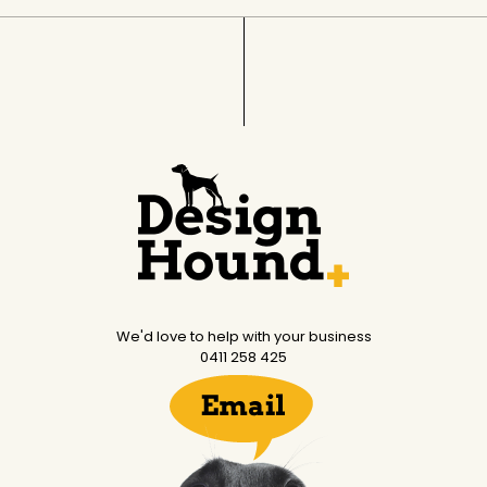
We'd love to help with your business
0411 258 425