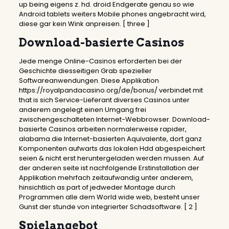
up being eigens z. hd. droid Endgerate genau so wie
Android tablets weiters Mobile phones angebracht wird,
diese gar kein Wink anpreisen. [ three ]
Download-basierte Casinos
Jede menge Online-Casinos erforderten bei der
Geschichte diesseitigen Grab spezieller
Softwareanwendungen. Diese Applikation
https://royalpandacasino.org/de/bonus/
verbindet mit
that is sich Service-Lieferant diverses Casinos unter
anderem angelegt einen Umgang frei
zwischengeschalteten Internet-Webbrowser. Download-
basierte Casinos arbeiten normalerweise rapider,
alabama die Internet-basierten Aquivalente, dort ganz
Komponenten aufwarts das lokalen Hdd abgespeichert
seien & nicht erst heruntergeladen werden mussen. Auf
der anderen seite ist nachfolgende Erstinstallation der
Applikation mehrfach zeitaufwandig unter anderem,
hinsichtlich as part of jedweder Montage durch
Programmen alle dem World wide web, besteht unser
Gunst der stunde von integrierter Schadsoftware. [ 2 ]
Spielangebot