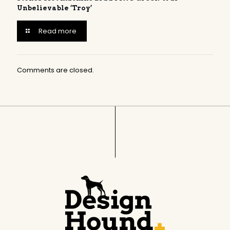
Unbelievable ‘Troy’
Read more
Comments are closed.