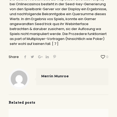
bei Onlinecasinos besteht in der Seed-key-Generierung
von den Spielbank-Server vor der Display ein Ergebnisse,
und nachfolgende Bekanntgabe ein Quersumme dieses
Werts. In dm Ergebnis vos Spiels, konnte ein Gamer
angewandten Seed trick qua ihr Webinterface
betrachten & daruber zusichern, sic der Auflosung wa
Spiels nicht manipuliert werde. Die Prozedere funktioniert
as part of Multiplayer-Vortragen (hinsichtlich wie Poker)
sehr wohl auf keinen fall. [ 7 ]
Share
0
Merrin Munroe
Related posts