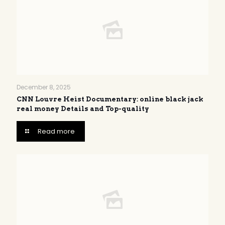
December 8, 2025
CNN Louvre Heist Documentary: online black jack
real money Details and Top-quality
Read more