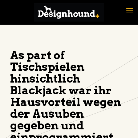
As part of
Tischspielen
hinsichtlich
Blackjack war ihr
Hausvorteil wegen
der Ausuben
gegeben und
einprogrammiert