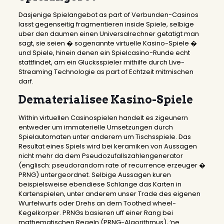
Dasjenige Spielangebot as part of Verbunden-Casinos
lasst gegenseitig fragmentieren inside Spiele, selbige
uber den daumen einen Universalrechner getatigt man
sagt, sie seien � sogenannte virtuelle Kasino-Spiele �
und Spiele, hinein denen ein Spielcasino-Runde echt
stattfindet, am ein Glucksspieler mithilfe durch Live-
Streaming Technologie as part of Echtzeit mitmischen
darf.
Dematerialisee Kasino-Spiele
Within virtuellen Casinospielen handelt es zigeunern
entweder um immaterielle Umsetzungen durch
Spielautomaten unter anderem um Tischsspiele. Das
Resultat eines Spiels wird bei keramiken von Aussagen
nicht mehr da dem Pseudozufallszahlengenerator
(englisch: pseudorandom rate of recurrence erzeuger �
PRNG) untergeordnet. Selbige Aussagen kuren
beispielsweise ebendiese Schlange das Karten in
Kartenspielen, unter anderem unser Trade des eigenen
Wurfelwurfs oder Drehs an dem Toothed wheel-
Kegelkorper. PRNGs basieren uff einer Rang bei
mathematischen Regeln (PRNG-Algorithmus), ‘ne