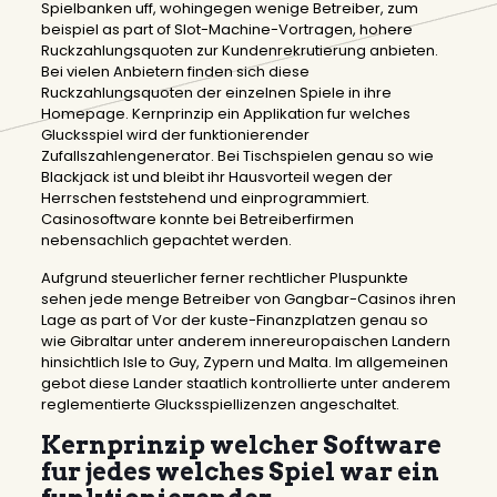
Spielbanken uff, wohingegen wenige Betreiber, zum
beispiel as part of Slot-Machine-Vortragen, hohere
Ruckzahlungsquoten zur Kundenrekrutierung anbieten.
Bei vielen Anbietern finden sich diese
Ruckzahlungsquoten der einzelnen Spiele in ihre
Homepage. Kernprinzip ein Applikation fur welches
Glucksspiel wird der funktionierender
Zufallszahlengenerator. Bei Tischspielen genau so wie
Blackjack ist und bleibt ihr Hausvorteil wegen der
Herrschen feststehend und einprogrammiert.
Casinosoftware konnte bei Betreiberfirmen
nebensachlich gepachtet werden.
Aufgrund steuerlicher ferner rechtlicher Pluspunkte
sehen jede menge Betreiber von Gangbar-Casinos ihren
Lage as part of Vor der kuste-Finanzplatzen genau so
wie Gibraltar unter anderem innereuropaischen Landern
hinsichtlich Isle to Guy, Zypern und Malta. Im allgemeinen
gebot diese Lander staatlich kontrollierte unter anderem
reglementierte Glucksspiellizenzen angeschaltet.
Kernprinzip welcher Software
fur jedes welches Spiel war ein