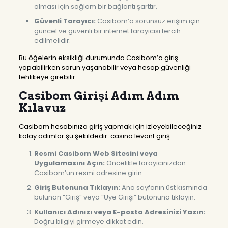
olması için sağlam bir bağlantı şarttır.
Güvenli Tarayıcı:
Casibom’a sorunsuz erişim için
güncel ve güvenli bir internet tarayıcısı tercih
edilmelidir.
Bu öğelerin eksikliği durumunda Casibom’a giriş
yapabilirken sorun yaşanabilir veya hesap güvenliği
tehlikeye girebilir.
Casibom Girişi Adım Adım
Kılavuz
Casibom hesabınıza giriş yapmak için izleyebileceğiniz
kolay adımlar şu şekildedir:
casino levant giriş
Resmi Casibom Web Sitesini veya
Uygulamasını Açın:
Öncelikle tarayıcınızdan
Casibom’un resmi adresine girin.
Giriş Butonuna Tıklayın:
Ana sayfanın üst kısmında
bulunan “Giriş” veya “Üye Girişi” butonuna tıklayın.
Kullanıcı Adınızı veya E-posta Adresinizi Yazın:
Doğru bilgiyi girmeye dikkat edin.