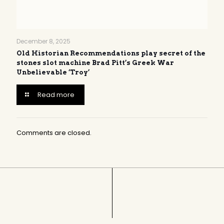
December 8, 2025
Old Historian Recommendations play secret of the
stones slot machine Brad Pitt’s Greek War
Unbelievable ‘Troy’
Read more
Comments are closed.