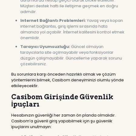
durumlarda hesap geçici olarak bloke edilebilir.
Müşteri destek hattı ile iletişime geçmek en doğru
adımdır.
Internet Bağlantı Problemleri:
Yavaş veya kopan
internet bağlantısı, giriş işlemi sırasında hata
almanıza yol açabilir. İnternet kalitesini kontrol etmek
önemlidir.
Tarayıcı Uyumsuzluğu:
Güncel olmayan
tarayıcılarla site açılmayabilir veya fonksiyonlar
düzgün çalışmayabilir. Güncelleme yaparak sorunu
çözebilirsiniz.
Bu sorunlara karşı önceden hazırlıklı olmak ve çözüm
yöntemlerini bilmek, Casibom deneyiminizi olumlu yönde
etkileyecektir.
Casibom Girişinde Güvenlik
İpuçları
Hesabınızın güvenliği her zaman ön planda olmalıdır.
Casibom’a güvenli giriş yapabilmek için şu güvenlik
ipuçlarını unutmayın: