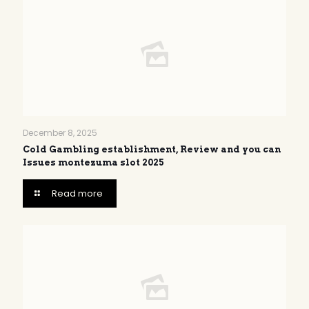
December 8, 2025
Cold Gambling establishment, Review and you can
Issues montezuma slot 2025
Read more