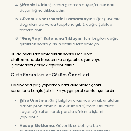
Şifrenizi Girin:
Şifrenizi girerken büyük/küçük harf
duyarlılığına dikkat edin.
Güvenlik Kontrollerini Tamamlayın:
Eğer güvenlik
doğrulaması varsa (captcha gibi), doğru şekilde
tamamlayın.
“Giriş Yap” Butonuna Tıklayın:
Tüm bilgileri doğru
girdikten sonra giriş işleminizi tamamlayın.
Bu adımları tamamladıktan sonra Casibom
platformundaki hesabınıza erişebilir, oyun veya
işlemlerinizi gerçekleştirebilirsiniz.
Giriş Sorunları ve Çözüm Önerileri
Casibom’a giriş yaparken bazı kullanıcılar çeşitli
sorunlarla karşılaşabilir. En yaygın problemler şunlardır:
Şifre Unutma:
Giriş bilgileri arasında en sık unutulan
parola problemidir. Bu durumda “Şifremi Unuttum”
seçeneği kullanılarak parola sıfırlama işlemi
yapılabilir.
Hesap Bloklama:
Güvenlik sebebiyle bazı