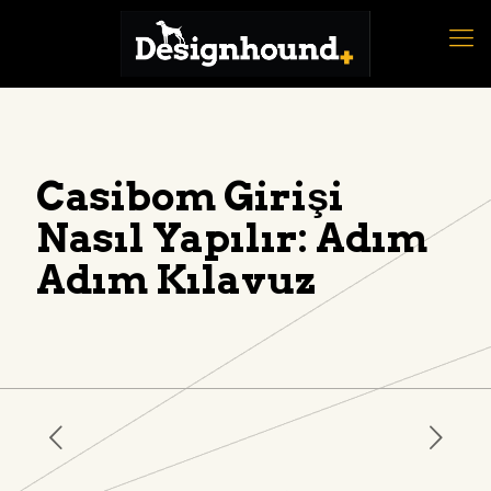
Casibom Girişi
Nasıl Yapılır: Adım
Adım Kılavuz