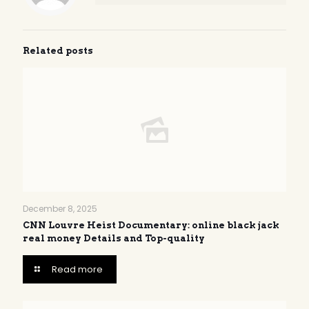
Related posts
December 8, 2025
CNN Louvre Heist Documentary: online black jack
real money Details and Top-quality
Read more