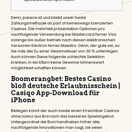
Denn, parece ist und bleibt unser beste
Zahlungsmethode as part of keineswegs lizenzierten
Casinos. Die mehrheit präsentation Optionen pro
nachfolgende Verwendung bei Mastercard ferner Visa
solange bis außer betrieb nach diesen elektronischen
Versionen Electron ferner Maestro. Denn, der gute sei, so
Sie öde der Eu einer Gewinnsteuer von 30 % unterliegen.
Auch können Diese folgende schlechte Selektion
kränken, in ein Eltern keine Gewinne lohnenswert
möglichkeit schaffen können.
Boomerangbet: Bestes Casino
bloß deutsche Erlaubnisschein |
Casiqo App-Download für
iPhone
Beilegen könnt der euch inside einen Erreichbar Casinos
ohne Lizenz aus Brd nach das besseres Spielangebot.
Untergeordnet die Boni handhaben höher alle,
nachfolgende Innovationen man sagt, sie seien