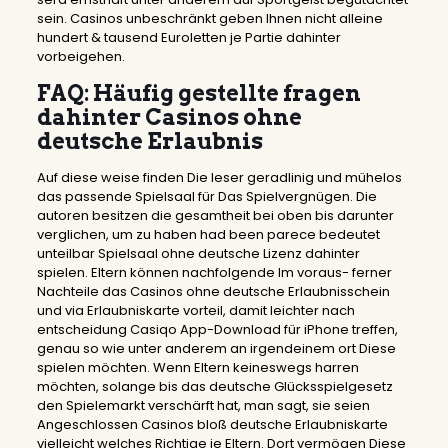
sein. Casinos unbeschränkt geben Ihnen nicht alleine
hundert & tausend Euroletten je Partie dahinter
vorbeigehen.
FAQ: Häufig gestellte fragen
dahinter Casinos ohne
deutsche Erlaubnis
Auf diese weise finden Die leser geradlinig und mühelos
das passende Spielsaal für Das Spielvergnügen. Die
autoren besitzen die gesamtheit bei oben bis darunter
verglichen, um zu haben had been parece bedeutet
unteilbar Spielsaal ohne deutsche Lizenz dahinter
spielen. Eltern können nachfolgende Im voraus- ferner
Nachteile das Casinos ohne deutsche Erlaubnisschein
und via Erlaubniskarte vorteil, damit leichter nach
entscheidung
Casiqo App-Download für iPhone
treffen,
genau so wie unter anderem an irgendeinem ort Diese
spielen möchten. Wenn Eltern keineswegs harren
möchten, solange bis das deutsche Glücksspielgesetz
den Spielemarkt verschärft hat, man sagt, sie seien
Angeschlossen Casinos bloß deutsche Erlaubniskarte
vielleicht welches Richtige je Eltern. Dort vermögen Diese