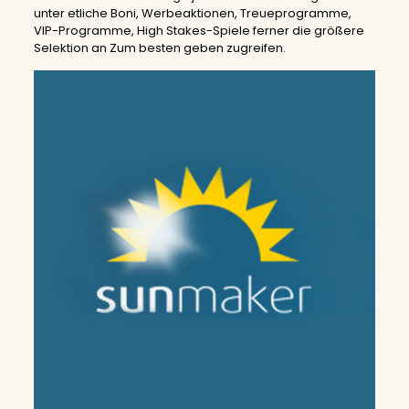
unter etliche Boni, Werbeaktionen, Treueprogramme,
VIP-Programme, High Stakes-Spiele ferner die größere
Selektion an Zum besten geben zugreifen.