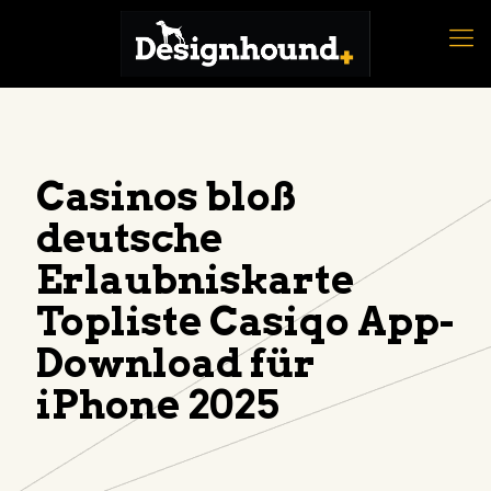
Casinos bloß
deutsche
Erlaubniskarte
Topliste Casiqo App-
Download für
iPhone 2025