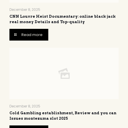
December 8, 2025
CNN Louvre Heist Documentary: online black jack
real money Details and Top-quality
Read more
December 8, 2025
Cold Gambling establishment, Review and you can
Issues montezuma slot 2025