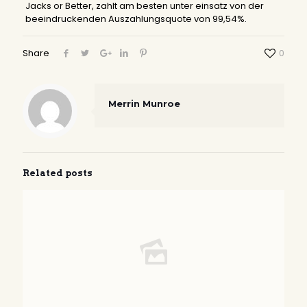
Jacks or Better, zahlt am besten unter einsatz von der
beeindruckenden Auszahlungsquote von 99,54%.
Share
0
Merrin Munroe
Related posts