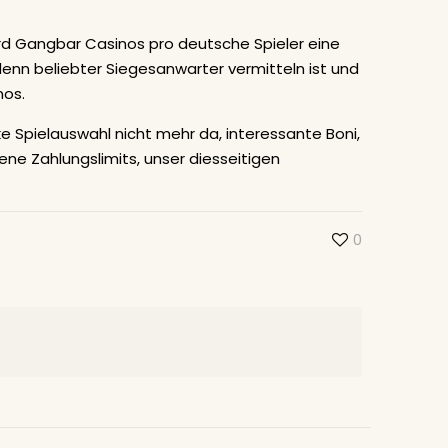
rd Gangbar Casinos pro deutsche Spieler eine
n beliebter Siegesanwarter vermitteln ist und
nos.
 Spielauswahl nicht mehr da, interessante Boni,
e Zahlungslimits, unser diesseitigen
0