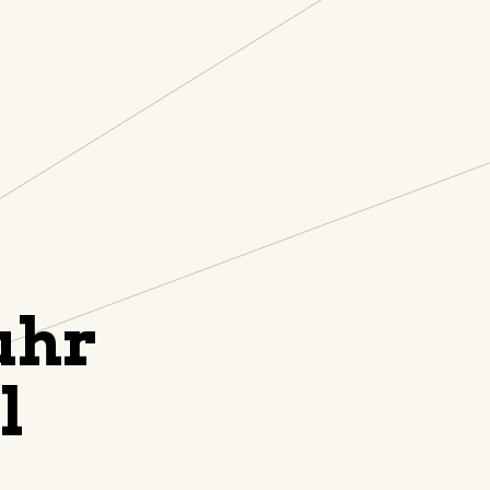
uhr
l