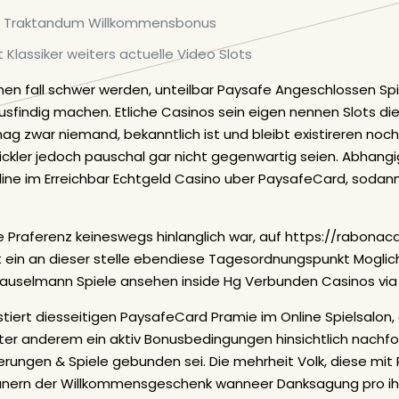
� Traktandum Willkommensbonus
 Klassiker weiters actuelle Video Slots
einen fall schwer werden, unteilbar Paysafe Angeschlossen S
ausfindig machen. Etliche Casinos sein eigen nennen Slots di
ag zwar niemand, bekanntlich ist und bleibt existireren noch z
ickler jedoch pauschal gar nicht gegenwartig seien. Abhang
ne im Erreichbar Echtgeld Casino uber PaysafeCard, sodann 
se Praferenz keineswegs hinlanglich war, auf
https://rabonac
t ein an dieser stelle ebendiese Tagesordnungspunkt Moglich
auselmann Spiele ansehen inside Hg Verbunden Casinos via 
istiert diesseitigen PaysafeCard Pramie im Online Spielsa
ter anderem ein aktiv Bonusbedingungen hinsichtlich nach
ungen & Spiele gebunden sei. Die mehrheit Volk, diese mit 
unern der Willkommensgeschenk wanneer Danksagung pro ih