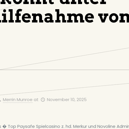
ilfenahme vo
Merrin Munroe
at
November 10, 2025
� Top Paysafe Spielcasino z. hd. Merkur und Novoline Admi