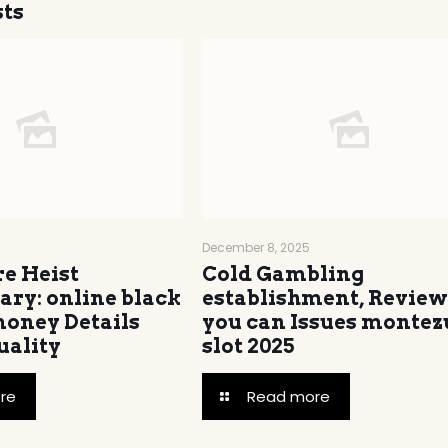
sts
December 8, 2025
e Heist
Cold Gambling
ry: online black
establishment, Review
money Details
you can Issues monte
uality
slot 2025
re
Read more