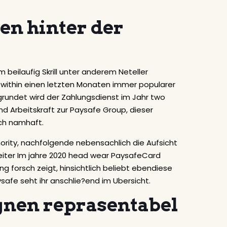
ben hinter der
beilaufig Skrill unter anderem Neteller
en within einen letzten Monaten immer popularer
rundet wird der Zahlungsdienst im Jahr two
and Arbeitskraft zur Paysafe Group, dieser
ich namhaft.
hority, nachfolgende nebensachlich die Aufsicht
rbeiter Im jahre 2020 head wear PaysafeCard
g forsch zeigt, hinsichtlich beliebt ebendiese
afe seht ihr anschlie?end im Ubersicht.
ignen reprasentabel