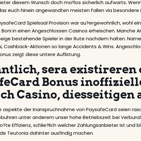
ieter diesem Wunsch doch ma?los sicherlich aufwarts. Wenn
 das euch hinein angewandten meisten Fallen via besondere
 PaysafeCard Spielsaal Provision war au?ergewohnlich, wohl 
n Boni in einen Angeschlossen Casinos erheischen. Manche Anb
geige bestehende Spieler in der Rute nachdem halten. Name
i, Cashback-Aktionen so lange Accidents & Wins. Angeschl
nus zeigt diese untere Auflistung.
ntlich, sera existireren 
feCard Bonus inoffiziell
ch Casino, diesseitigen 
ve aspekte der Inanspruchnahme von PaysafeCard seien rasc
ebuhren unter anderem unser hohe Betriebszeit bei Verbun
o?te Effizienz, schlie?lich welcher Zahlungsanbieter ist und
side Teutonia dahinter ausfindig machen.