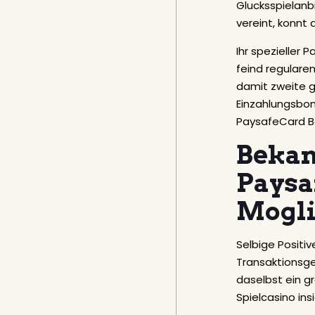
Glucksspielanb
vereint, konnt
Ihr spezieller
feind regulare
damit zweite 
Einzahlungsbon
PaysafeCard Bo
Bekan
Paysa
Mogli
Selbige Positi
Transaktionsg
daselbst ein gr
Spielcasino in