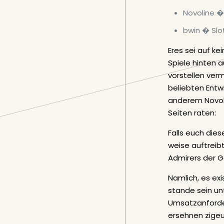
Novoline 
bwin � Slot
Eres sei auf k
Spiele hinten 
vorstellen verm
beliebten Entw
anderem Novoli
Seiten raten:
Falls euch die
weise auftreib
Admirers der G
Namlich, es ex
stande sein un
Umsatzanforder
ersehnen zige