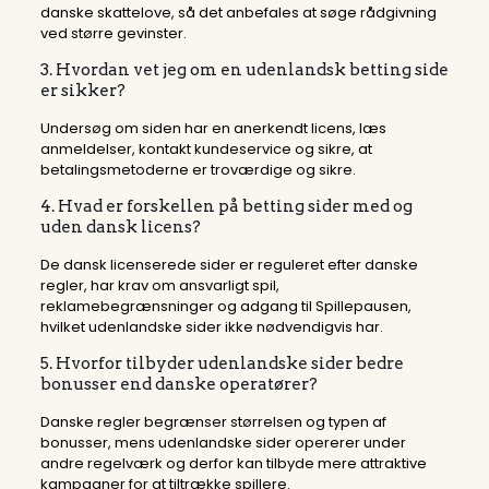
danske skattelove, så det anbefales at søge rådgivning
ved større gevinster.
3. Hvordan vet jeg om en udenlandsk betting side
er sikker?
Undersøg om siden har en anerkendt licens, læs
anmeldelser, kontakt kundeservice og sikre, at
betalingsmetoderne er troværdige og sikre.
4. Hvad er forskellen på betting sider med og
uden dansk licens?
De dansk licenserede sider er reguleret efter danske
regler, har krav om ansvarligt spil,
reklamebegrænsninger og adgang til Spillepausen,
hvilket udenlandske sider ikke nødvendigvis har.
5. Hvorfor tilbyder udenlandske sider bedre
bonusser end danske operatører?
Danske regler begrænser størrelsen og typen af
bonusser, mens udenlandske sider opererer under
andre regelværk og derfor kan tilbyde mere attraktive
kampagner for at tiltrække spillere.