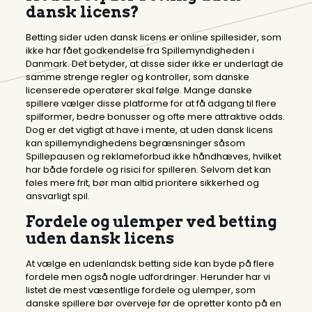
dansk licens?
Betting sider uden dansk licens er online spillesider, som
ikke har fået godkendelse fra Spillemyndigheden i
Danmark. Det betyder, at disse sider ikke er underlagt de
samme strenge regler og kontroller, som danske
licenserede operatører skal følge. Mange danske
spillere vælger disse platforme for at få adgang til flere
spilformer, bedre bonusser og ofte mere attraktive odds.
Dog er det vigtigt at have i mente, at uden dansk licens
kan spillemyndighedens begrænsninger såsom
Spillepausen og reklameforbud ikke håndhæves, hvilket
har både fordele og risici for spilleren. Selvom det kan
føles mere frit, bør man altid prioritere sikkerhed og
ansvarligt spil.
Fordele og ulemper ved betting
uden dansk licens
At vælge en udenlandsk betting side kan byde på flere
fordele men også nogle udfordringer. Herunder har vi
listet de mest væsentlige fordele og ulemper, som
danske spillere bør overveje før de opretter konto på en