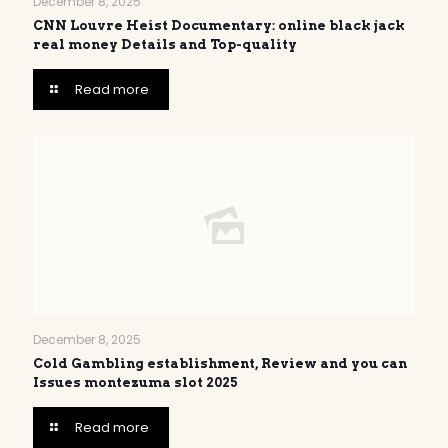
December 8, 2025
CNN Louvre Heist Documentary: online black jack
real money Details and Top-quality
Read more
December 8, 2025
Cold Gambling establishment, Review and you can
Issues montezuma slot 2025
Read more