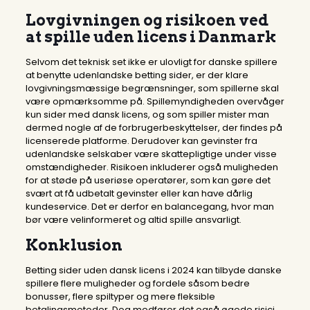
Lovgivningen og risikoen ved
at spille uden licens i Danmark
Selvom det teknisk set ikke er ulovligt for danske spillere
at benytte udenlandske betting sider, er der klare
lovgivningsmæssige begrænsninger, som spillerne skal
være opmærksomme på. Spillemyndigheden overvåger
kun sider med dansk licens, og som spiller mister man
dermed nogle af de forbrugerbeskyttelser, der findes på
licenserede platforme. Derudover kan gevinster fra
udenlandske selskaber være skattepligtige under visse
omstændigheder. Risikoen inkluderer også muligheden
for at støde på useriøse operatører, som kan gøre det
svært at få udbetalt gevinster eller kan have dårlig
kundeservice. Det er derfor en balancegang, hvor man
bør være velinformeret og altid spille ansvarligt.
Konklusion
Betting sider uden dansk licens i 2024 kan tilbyde danske
spillere flere muligheder og fordele såsom bedre
bonusser, flere spiltyper og mere fleksible
betalingsmetoder. Dog medfører det også øgede risici,