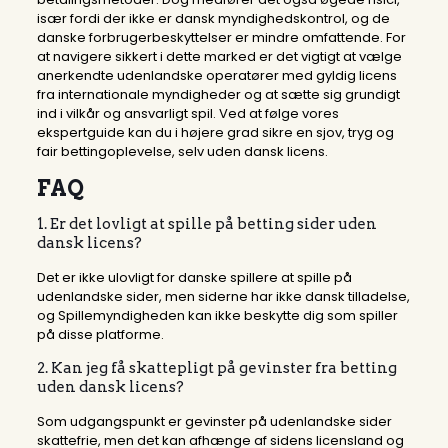
især fordi der ikke er dansk myndighedskontrol, og de
danske forbrugerbeskyttelser er mindre omfattende. For
at navigere sikkert i dette marked er det vigtigt at vælge
anerkendte udenlandske operatører med gyldig licens
fra internationale myndigheder og at sætte sig grundigt
ind i vilkår og ansvarligt spil. Ved at følge vores
ekspertguide kan du i højere grad sikre en sjov, tryg og
fair bettingoplevelse, selv uden dansk licens.
FAQ
1. Er det lovligt at spille på betting sider uden
dansk licens?
Det er ikke ulovligt for danske spillere at spille på
udenlandske sider, men siderne har ikke dansk tilladelse,
og Spillemyndigheden kan ikke beskytte dig som spiller
på disse platforme.
2. Kan jeg få skattepligt på gevinster fra betting
uden dansk licens?
Som udgangspunkt er gevinster på udenlandske sider
skattefrie, men det kan afhænge af sidens licensland og