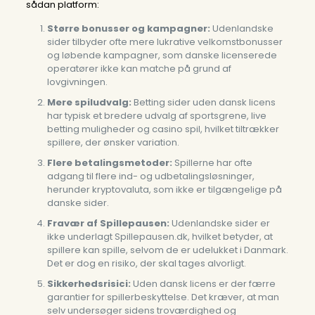
sådan platform:
Større bonusser og kampagner:
Udenlandske
sider tilbyder ofte mere lukrative velkomstbonusser
og løbende kampagner, som danske licenserede
operatører ikke kan matche på grund af
lovgivningen.
Mere spiludvalg:
Betting sider uden dansk licens
har typisk et bredere udvalg af sportsgrene, live
betting muligheder og casino spil, hvilket tiltrækker
spillere, der ønsker variation.
Flere betalingsmetoder:
Spillerne har ofte
adgang til flere ind- og udbetalingsløsninger,
herunder kryptovaluta, som ikke er tilgængelige på
danske sider.
Fravær af Spillepausen:
Udenlandske sider er
ikke underlagt Spillepausen.dk, hvilket betyder, at
spillere kan spille, selvom de er udelukket i Danmark.
Det er dog en risiko, der skal tages alvorligt.
Sikkerhedsrisici:
Uden dansk licens er der færre
garantier for spillerbeskyttelse. Det kræver, at man
selv undersøger sidens troværdighed og