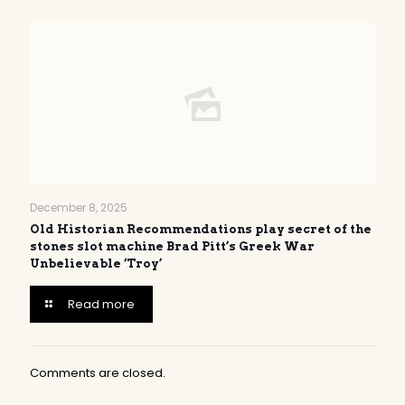
December 8, 2025
Old Historian Recommendations play secret of the
stones slot machine Brad Pitt’s Greek War
Unbelievable ‘Troy’
Read more
Comments are closed.