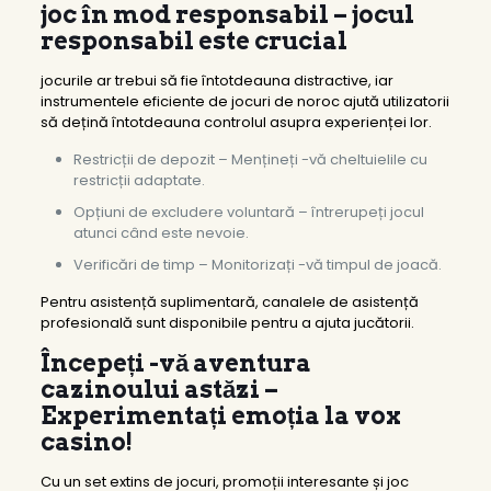
joc în mod responsabil – jocul
responsabil este crucial
jocurile ar trebui să fie întotdeauna distractive, iar
instrumentele eficiente de jocuri de noroc ajută utilizatorii
să dețină întotdeauna controlul asupra experienței lor.
Restricții de depozit – Mențineți -vă cheltuielile cu
restricții adaptate.
Opțiuni de excludere voluntară – întrerupeți jocul
atunci când este nevoie.
Verificări de timp – Monitorizați -vă timpul de joacă.
Pentru asistență suplimentară, canalele de asistență
profesională sunt disponibile pentru a ajuta jucătorii.
Începeți -vă aventura
cazinoului astăzi –
Experimentați emoția la vox
casino!
Cu un set extins de jocuri, promoții interesante și joc