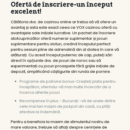
Ofertă de înscriere-un început
excelent!
Călătoria dvs. de cazinou online ar trebui să vă ofere un
avantaj și asta este exact ceea ce VOX cazinou oferă cu
avantajele sale inițiale lucrative. Un pachet de înscriere
atotcuprinzător oferă numerar suplimentar și jocuri
suplimentare pentru sloturi, creând începutul perfect
pentru sesiuni pline de adrenalină din al doilea în care vă
alăturați. Cu acest început puternic de cap, puteți sări
direct în opțiunile dvs. de jocuri de noroc sau să
experimentați cu jocuri proaspete fără grijile inițiale de
depozit, amplificând câștigurile din runda de pornire.
Programe de potrivire bonus-Creșteți plata pentru
începători, oferindu-vă mai multe încercări de a
încerca diferite jocuri.
Recompense în plus – Bucurați -vă de unele dintre
cele mai tari mașini de jackpot din casă, cu plăți
efective la îndemână.
Pentru a beneficia la maxim de stimulentul nostru de
mare valoare, trebuie să aflați despre cerințele de