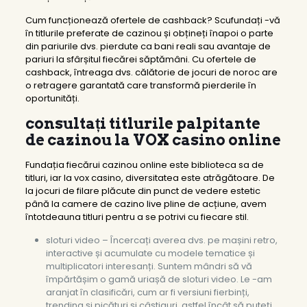
Cum funcționează ofertele de cashback? Scufundați -vă
în titlurile preferate de cazinou și obțineți înapoi o parte
din pariurile dvs. pierdute ca bani reali sau avantaje de
pariuri la sfârșitul fiecărei săptămâni. Cu ofertele de
cashback, întreaga dvs. călătorie de jocuri de noroc are
o retragere garantată care transformă pierderile în
oportunități.
consultați titlurile palpitante
de cazinou la VOX casino online
Fundația fiecărui cazinou online este biblioteca sa de
titluri, iar la vox casino, diversitatea este atrăgătoare. De
la jocuri de filare plăcute din punct de vedere estetic
până la camere de cazino live pline de acțiune, avem
întotdeauna titluri pentru a se potrivi cu fiecare stil.
sloturi video – Încercați averea dvs. pe mașini retro,
interactive și acumulate cu modele tematice și
multiplicatori interesanți. Suntem mândri să vă
împărtășim o gamă uriașă de sloturi video. Le -am
aranjat în clasificări, cum ar fi versiuni fierbinți,
trending și picături și câștiguri, astfel încât să puteți