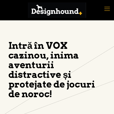
Intră în VOX
cazinou, inima
aventurii
distractive și
protejate de jocuri
de noroc!