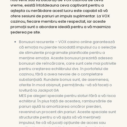
vreme, există întotdeauna ceva captivant pentru a
aștepta cu nerăbdare acest lucru este capabil să vă
ofere sesiunii de pariuri un impuls suplimentar. La VOX
cazinou, fiecare membru este respectat, iar aceste
promoții sunt o abordare ideală pentru a vă maximiza
șederea pe site.
Bonusuri recurente – VOX casino online garantează
că emoția nu pierde niciodată impulsul cu o selecție
de stimulente programate planificate pentru a
menține emoția. Aceste bonusuri prezintă adesea
bonusuri de reîncărcare, care sunt cele mai potrivite
pentru creșterea echilibrului dvs. în portofelul de
cazinou, fără a avea nevoie de o completare
substanțială. Rundele bonus sunt, de asemenea,
oferite în mod obișnuit, permițându -vă să faceți o
lovitură la Jackpot GA
MES pe alegeri speciale pentru sloturi fără a vă risca
echilibrul. În plus față de acestea, rambursările de
pariuri ajută la amortizarea oricăror pierderi,
revenind un procent din pariuri. Aceste speciale sunt
structurate pentru a vă ajuta să vă mențineți
impulsul, fie că vă jucați opțiunile de acces sau