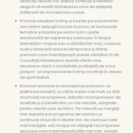
verificați versiuni noi. Natura continuă a ofertelor
asigură că există întotdeauna ceva de așteptat,
indiferent de moment sau ocazie.
Promoții sensibile la timp și bazate pe evenimente-
vox casino adaugă bucurie la jocuri, iar bonusurile
tematice și bazate pe sezon sunt o parte
electrizantă din experiența cazinoului. În timpul
festivităților majore sau a sărbătorilor mari, cazinoul
nostru lansează reduceri temporare și oferte
premium care îmbrățișează aceste sărbători în stil.
Consultați întotdeauna aceste oferte rare,
deoarece oferă o modalitate profitabilă de a lovi
jackpot -uri impresionante în timp ce intrați în starea
de spirit festivă.
Bonusuri exclusive și recompense premium-La
platforma noastră, cu cât te implici mai mult, cu atât
acumulați recompense, datorită recompenselor de
loialitate și a beneficiilor cu role ridicate, adaptate
pentru clienții care se întorc. Pe măsură ce mergeți
mai departe prin programul de membru și
continuați să jucați în titlurile dvs. de cazinouri cele
mai îndrăgite, veți începe să câștigați recompense
exclusive care maximizează plăți mai mari. Aceste