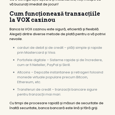
vă bucurați imediat de jocuri!
Cum funcționează tranzacțiile
la VOX cazinou
Banca la VOX cazinou este sigură, eficientă și flexibilă.
Alegeți dintre diverse metode de plată pentru a vă potrivi
nevoile.
carduri de debit și de credit – plăți simple și rapide
prin Mastercard și Visa.
Portofele digitale – Sisteme rapide și de încredere,
cum ar fi Neteller, PayPal și Skrill.
Altcoins – Depozite instantanee și retrageri folosind
monede virtuale populare precum Bitcoin,
Ethereum, etc.
Transferuri de credit – tranzacții bancare sigure
pentru tranzacții mai mari.
Cu timpi de procesare rapidă și măsuri de securitate de
înaltă securitate, banca bancară este lină și fără griji.