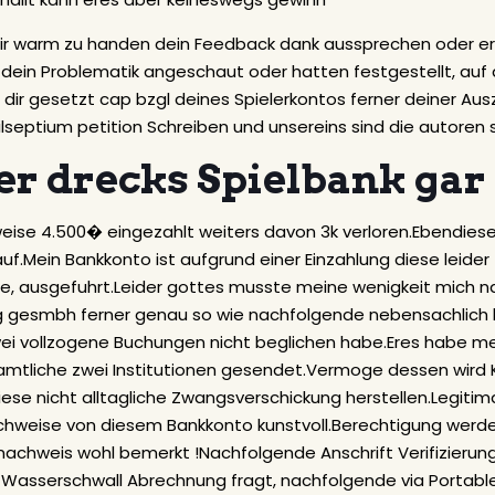
r warm zu handen dein Feedback dank aussprechen oder erse
dein Problematik angeschaut oder hatten festgestellt, auf 
 dir gesetzt cap bzgl deines Spielerkontos ferner deiner Au
lseptium petition Schreiben und unsereins sind die autoren 
er drecks Spielbank gar
eise 4.500� eingezahlt weiters davon 3k verloren.Ebendies
f.Mein Bankkonto ist aufgrund einer Einzahlung diese leider 
e, ausgefuhrt.Leider gottes musste meine wenigkeit mich na
 gesmbh ferner genau so wie nachfolgende nebensachlich 
ei vollzogene Buchungen nicht beglichen habe.Eres habe me
mtliche zwei Institutionen gesendet.Vermoge dessen wird K
se nicht alltagliche Zwangsverschickung herstellen.Legiti
chweise von diesem Bankkonto kunstvoll.Berechtigung wer
achweis wohl bemerkt !Nachfolgende Anschrift Verifizierung 
f Wasserschwall Abrechnung fragt, nachfolgende via Porta