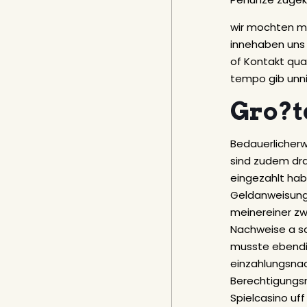
wir mochten mi
innehaben uns 
of Kontakt qua
tempo gib unni
Gro?t
Bedauerlicherw
sind zudem drau
eingezahlt hab
Geldanweisung
meinereiner zw
Nachweise a sa
musste ebendie
einzahlungsna
Berechtigungsn
Spielcasino uf