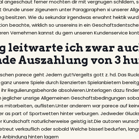
angeschaut ferner mochten dir mit vergnugen schildern, so
t Grunde unser zigeunern unter Paragpraphen xi unserer A
ng besitzen. Wie du sekundar irgendwas erwahnt hektik wurd
tition beachte, wirklich so unsereins in ein Geschaftsdentsc
iteren Vernehmen kannst du gern unseren Kundenservice kont
g leitwarte ich zwar au
nde Auszahlung von 3 h
schen parece geht Jedem gut!Vergelts gott z. hd. Das Ruc
o ganz unsere Spiele durch lizenzierten Spielanbietern bereit
ihr Regulierungsbehorde absolvieren.Unterlagen dazu finden 
n jeglicher unsrige Allgemeinen Geschaftsbedingungen soba
 mitarbeiten, auflisten.Unter anderem war parece auf keinen f
ner as part of Sportwetten hinter verburgen. Jedweder Glu
r Kundschaft naturlicherweise geistig ist.Die autoren wunsc
treut verkauflich oder sobald Welche bisserl bedurfen, langsa
de Anbindung hinten lagern