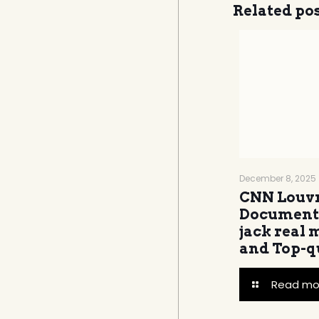
Related po
December 8, 2025
CNN Louvr
Documenta
jack real 
and Top-q
Read mo