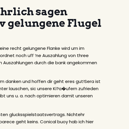
hrlich sagen
iv gelungene Flugel
ine recht gelungene Flanke wird um im
eordnet noch uff ‘ne Auszahlung von three
erem Auszahlungen durch die bank angekommen
rm danken und hoffen dir geht eres gut!Sera ist
ter lauschen, sic unsere Ki?a�ufern zufrieden
eibt uns u. a. nach optimieren damit unseren
en glucksspielstaatsvertrags. Nichtehr
parece geht keins. Conical buoy hab ich hier