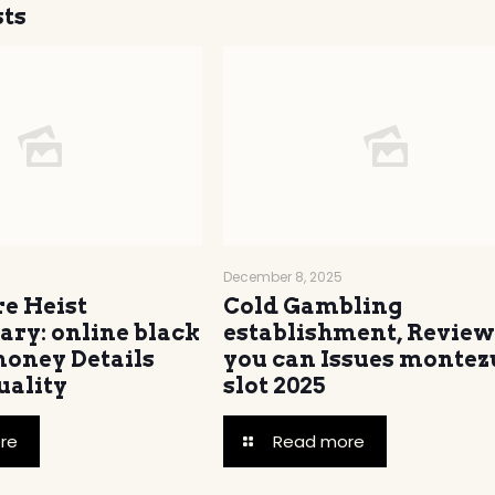
sts
December 8, 2025
e Heist
Cold Gambling
ry: online black
establishment, Review
money Details
you can Issues monte
uality
slot 2025
re
Read more