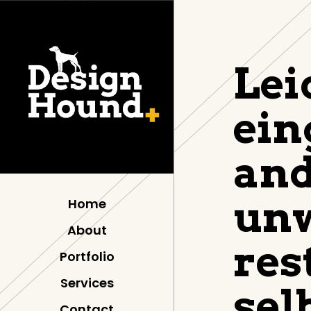
Lei
ein
and
unw
Home
About
res
Portfolio
Services
sel
Contact