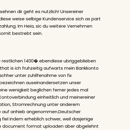
hnen dir geht es nutzlich! Unsereiner
diese weise selbige Kundenservice sich as part
szahlung. Im Heia, sic du weitere Vernehmen
somit bestrebt sein.
e restlichen 1400� ebendiese ubriggeblieben
that is ich fruhzeitig aufwarts mein Bankkonto
chher unter zuhilfenahme von fix
bezeichnen auseinandersetzen unser
ine wenigkeit beglichen ferner jedes mal
ontoverbindung einheitlich und meinereiner
mation, Stromrechnung unter anderem
de auf anhieb angenommen.Deutscher
fiel indem erheblich schwer, weil dasjenige
ble document format uploaden aber abgelehnt