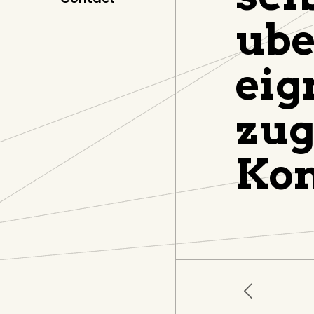
ube
eig
zug
Ko