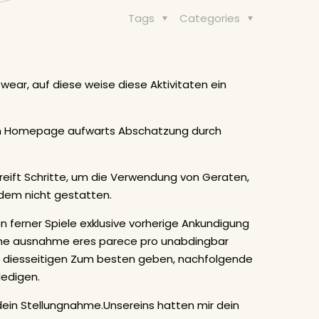
Tags
Categories
wear, auf diese weise diese Aktivitaten ein
ein Homepage aufwarts Abschatzung durch
reift Schritte, um die Verwendung von Geraten,
hdem nicht gestatten.
n ferner Spiele exklusive vorherige Ankundigung
hne ausnahme eres parece pro unabdingbar
em diesseitigen Zum besten geben, nachfolgende
ledigen.
 dein Stellungnahme.Unsereins hatten mir dein