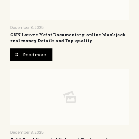
December 8, 2025
CNN Louvre Heist Documentary: online black jack
real money Details and Top-quality
Read more
December 8, 2025