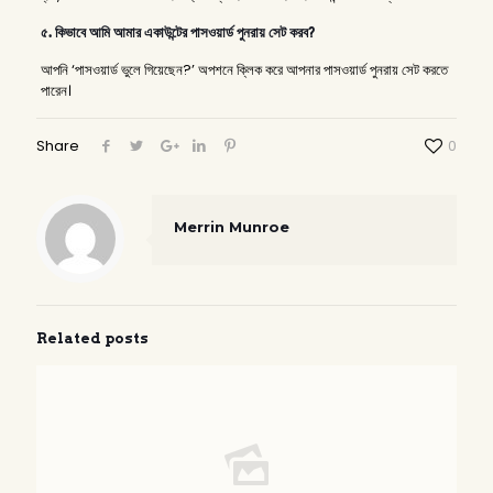
৫. কিভাবে আমি আমার একাউন্টের পাসওয়ার্ড পুনরায় সেট করব?
আপনি ‘পাসওয়ার্ড ভুলে গিয়েছেন?’ অপশনে ক্লিক করে আপনার পাসওয়ার্ড পুনরায় সেট করতে
পারেন।
Share
0
Merrin Munroe
Related posts