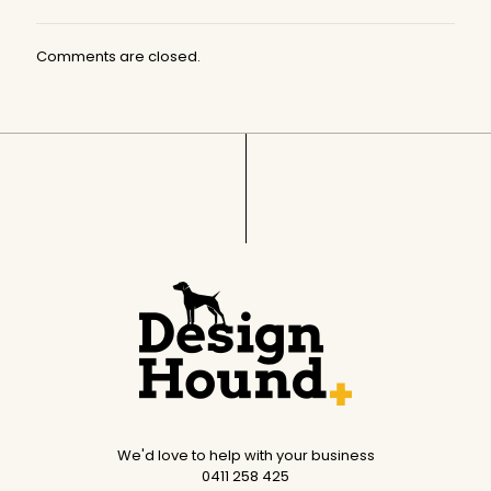
Comments are closed.
We'd love to help with your business
0411 258 425