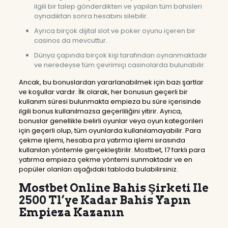
ilgili bir talep gönderdikten ve yapılan tüm bahisleri
oynadıktan sonra hesabını silebilir.
Ayrıca birçok dijital slot ve poker oyunu içeren bir
casinos da mevcuttur.
Dünya çapında birçok kişi tarafından oynanmaktadır
ve neredeyse tüm çevrimiçi casinolarda bulunabilir.
Ancak, bu bonuslardan yararlanabilmek için bazı şartlar
ve koşullar vardır. İlk olarak, her bonusun geçerli bir
kullanım süresi bulunmakta empieza bu süre içerisinde
ilgili bonus kullanılmazsa geçerliliğini yitirir. Ayrıca,
bonuslar genellikle belirli oyunlar veya oyun kategorileri
için geçerli olup, tüm oyunlarda kullanılamayabilir. Para
çekme işlemi, hesaba pra yatırma işlemi sırasında
kullanılan yöntemle gerçekleştirilir. Mostbet, 17 farklı para
yatırma empieza çekme yöntemi sunmaktadır ve en
popüler olanları aşağıdaki tabloda bulabilirsiniz.
Mostbet Online Bahis Şirketi Ile
2500 Tl’ye Kadar Bahis Yapın
Empieza Kazanın