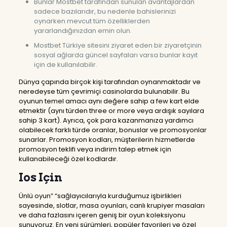
Bunlar Mostbet tarafından sunulan avantajlardan
sadece bazılarıdır, bu nedenle bahislerinizi
oynarken mevcut tüm özelliklerden
yararlandığınızdan emin olun.
Mostbet Türkiye sitesini ziyaret eden bir ziyaretçinin
sosyal ağlarda güncel sayfaları varsa bunlar kayıt
için de kullanılabilir.
Dünya çapında birçok kişi tarafından oynanmaktadır ve
neredeyse tüm çevrimiçi casinolarda bulunabilir. Bu
oyunun temel amacı aynı değere sahip a few kart elde
etmektir (aynı türden three or more veya ardışık sayılara
sahip 3 kart). Ayrıca, çok para kazanmanıza yardımcı
olabilecek farklı türde oranlar, bonuslar ve promosyonlar
sunarlar. Promosyon kodları, müşterilerin hizmetlerde
promosyon teklifi veya indirim talep etmek için
kullanabileceği özel kodlardır.
Ios Için
Ünlü oyun” “sağlayıcılarıyla kurduğumuz işbirlikleri
sayesinde, slotlar, masa oyunları, canlı krupiyer masaları
ve daha fazlasını içeren geniş bir oyun koleksiyonu
sunuyoruz. En yeni sürümleri, popüler favorileri ve özel