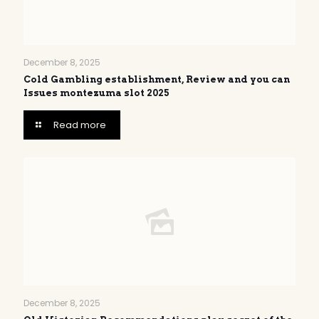
December 8, 2025
Cold Gambling establishment, Review and you can
Issues montezuma slot 2025
Read more
December 8, 2025