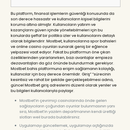
Bu platform, finansal işlemlerin güvenliği konusunda da
son derece hassastır ve kullanıcıların kişisel bilgilerini
koruma altına almıştır. Kullanıcıların yatırım ve
kazançlarını güven içinde yönetebilmeleri için bu
konularda şeffaf bir politika izler ve kullanıcılarını detaylı
olarak bilgilendirir. Mostbet, kullanıcılarına spor bahisleri
ve online casino oyunları sunarak geniş bir eğlence
yelpazesi vaat ediyor. Fakat bu platformun öne çıkan
özelliklerinden yararlanırken, bazı avantajlar empieza
dezavantajları da göz önünde bulundurmak gerekiyor.
Mostbet bahis platformuna erişim sağlamanın kolaylığı,
kullanıcılar için boy derece önemlidir. Giriş” “sürecinin
kesintisiz ve rahat bir şekilde gerçekleşebilmesi adına,
güncel Mostbet giriş adreslerini düzenli olarak yeniler ve
bu bilgileri kullanıcılarıyla paylaşır.
Mostbet’in çevrimiçi casinolarında önde gelen
sağlayıcıların çoğundan oyunlar bulunmasının yanı
sıra, Mostbet’in yazılım departmanının kendi ürettiği
slotları weil burada bulabilirsiniz.
Uygulamayı güncellemek, uygulamayı açtığınızda