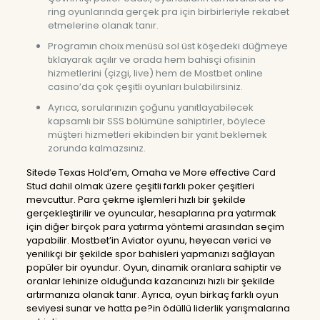
ring oyunlarında gerçek pra için birbirleriyle rekabet
etmelerine olanak tanır.
Programın choix menüsü sol üst köşedeki düğmeye
tıklayarak açılır ve orada hem bahisçi ofisinin
hizmetlerini (çizgi, live) hem de Mostbet online
casino’da çok çeşitli oyunları bulabilirsiniz.
Ayrıca, sorularınızın çoğunu yanıtlayabilecek
kapsamlı bir SSS bölümüne sahiptirler, böylece
müşteri hizmetleri ekibinden bir yanıt beklemek
zorunda kalmazsınız.
Sitede Texas Hold’em, Omaha ve More effective Card
Stud dahil olmak üzere çeşitli farklı poker çeşitleri
mevcuttur. Para çekme işlemleri hızlı bir şekilde
gerçekleştirilir ve oyuncular, hesaplarına pra yatırmak
için diğer birçok para yatırma yöntemi arasından seçim
yapabilir. Mostbet’in Aviator oyunu, heyecan verici ve
yenilikçi bir şekilde spor bahisleri yapmanızı sağlayan
popüler bir oyundur. Oyun, dinamik oranlara sahiptir ve
oranlar lehinize olduğunda kazancınızı hızlı bir şekilde
artırmanıza olanak tanır. Ayrıca, oyun birkaç farklı oyun
seviyesi sunar ve hatta pe?in ödüllü liderlik yarışmalarına