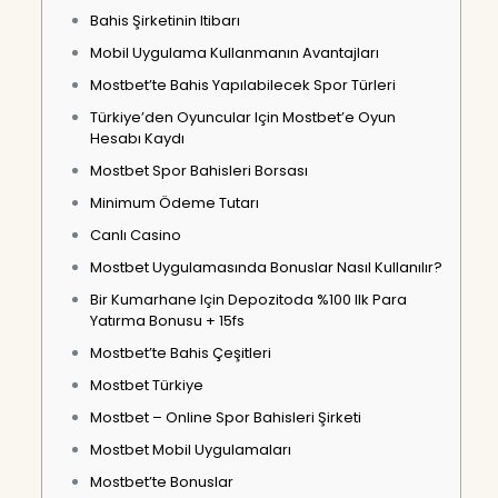
Bahis Şirketinin Itibarı
Mobil Uygulama Kullanmanın Avantajları
Mostbet’te Bahis Yapılabilecek Spor Türleri
Türkiye’den Oyuncular Için Mostbet’e Oyun
Hesabı Kaydı
Mostbet Spor Bahisleri Borsası
Minimum Ödeme Tutarı
Canlı Casino
Mostbet Uygulamasında Bonuslar Nasıl Kullanılır?
Bir Kumarhane Için Depozitoda %100 Ilk Para
Yatırma Bonusu + 15fs
Mostbet’te Bahis Çeşitleri
Mostbet Türkiye
Mostbet – Online Spor Bahisleri Şirketi
Mostbet Mobil Uygulamaları
Mostbet’te Bonuslar