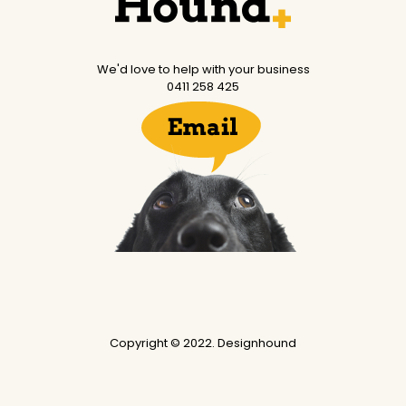
We'd love to help with your business
0411 258 425
Copyright © 2022. Designhound