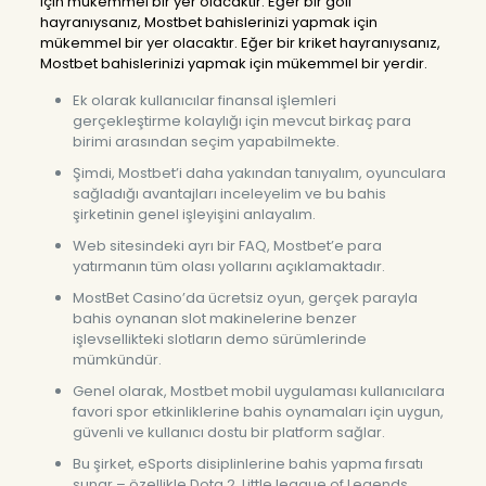
için mükemmel bir yer olacaktır. Eğer bir golf
hayranıysanız, Mostbet bahislerinizi yapmak için
mükemmel bir yer olacaktır. Eğer bir kriket hayranıysanız,
Mostbet bahislerinizi yapmak için mükemmel bir yerdir.
Ek olarak kullanıcılar finansal işlemleri
gerçekleştirme kolaylığı için mevcut birkaç para
birimi arasından seçim yapabilmekte.
Şimdi, Mostbet’i daha yakından tanıyalım, oyunculara
sağladığı avantajları inceleyelim ve bu bahis
şirketinin genel işleyişini anlayalım.
Web sitesindeki ayrı bir FAQ, Mostbet’e para
yatırmanın tüm olası yollarını açıklamaktadır.
MostBet Casino’da ücretsiz oyun, gerçek parayla
bahis oynanan slot makinelerine benzer
işlevsellikteki slotların demo sürümlerinde
mümkündür.
Genel olarak, Mostbet mobil uygulaması kullanıcılara
favori spor etkinliklerine bahis oynamaları için uygun,
güvenli ve kullanıcı dostu bir platform sağlar.
Bu şirket, eSports disiplinlerine bahis yapma fırsatı
sunar – özellikle Dota 2, Little league of Legends,