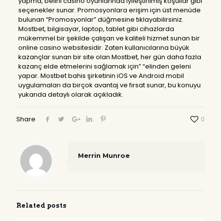
yapma, belirli casino oyunlarında iyileştirilmiş koşullar gibi
seçenekler sunar. Promosyonlara erişim için üst menüde
bulunan “Promosyonlar” düğmesine tıklayabilirsiniz.
Mostbet, bilgisayar, laptop, tablet gibi cihazlarda
mükemmel bir şekilde çalışan ve kaliteli hizmet sunan bir
online casino websitesidir. Zaten kullanıcılarına büyük
kazançlar sunan bir site olan Mostbet, her gün daha fazla
kazanç elde etmelerini sağlamak için” “elinden geleni
yapar. Mostbet bahis şirketinin iOS ve Android mobil
uygulamaları da birçok avantaj ve fırsat sunar, bu konuyu
yukarıda detaylı olarak açıkladık.
Share
0
Merrin Munroe
Related posts