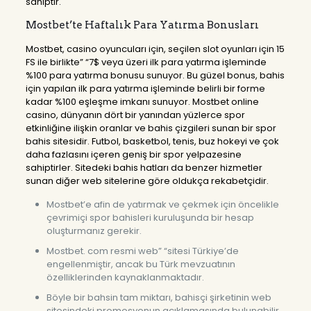
sahiptir.
Mostbet’te Haftalık Para Yatırma Bonusları
Mostbet, casino oyuncuları için, seçilen slot oyunları için 15
FS ile birlikte” “7$ veya üzeri ilk para yatırma işleminde
%100 para yatırma bonusu sunuyor. Bu güzel bonus, bahis
için yapılan ilk para yatırma işleminde belirli bir forme
kadar %100 eşleşme imkanı sunuyor. Mostbet online
casino, dünyanın dört bir yanından yüzlerce spor
etkinliğine ilişkin oranlar ve bahis çizgileri sunan bir spor
bahis sitesidir. Futbol, ​​basketbol, ​​tenis, buz hokeyi ve çok
daha fazlasını içeren geniş bir spor yelpazesine
sahiptirler. Sitedeki bahis hatları da benzer hizmetler
sunan diğer web sitelerine göre oldukça rekabetçidir.
Mostbet’e afin de yatırmak ve çekmek için öncelikle
çevrimiçi spor bahisleri kuruluşunda bir hesap
oluşturmanız gerekir.
Mostbet. com resmi web” “sitesi Türkiye’de
engellenmiştir, ancak bu Türk mevzuatının
özelliklerinden kaynaklanmaktadır.
Böyle bir bahsin tam miktarı, bahisçi şirketinin web
sitesindeki promosyonun açıklamasında bulunabilir.