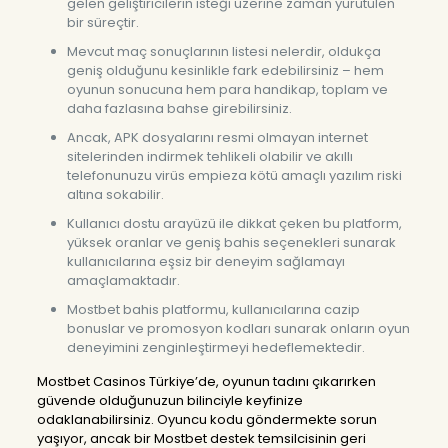
gelen geliştiricilerin isteği üzerine zaman yürütülen
bir süreçtir.
Mevcut maç sonuçlarının listesi nelerdir, oldukça
geniş olduğunu kesinlikle fark edebilirsiniz – hem
oyunun sonucuna hem para handikap, toplam ve
daha fazlasına bahse girebilirsiniz.
Ancak, APK dosyalarını resmi olmayan internet
sitelerinden indirmek tehlikeli olabilir ve akıllı
telefonunuzu virüs empieza kötü amaçlı yazılım riski
altına sokabilir.
Kullanıcı dostu arayüzü ile dikkat çeken bu platform,
yüksek oranlar ve geniş bahis seçenekleri sunarak
kullanıcılarına eşsiz bir deneyim sağlamayı
amaçlamaktadır.
Mostbet bahis platformu, kullanıcılarına cazip
bonuslar ve promosyon kodları sunarak onların oyun
deneyimini zenginleştirmeyi hedeflemektedir.
Mostbet Casinos Türkiye’de, oyunun tadını çıkarırken
güvende olduğunuzun bilinciyle keyfinize
odaklanabilirsiniz. Oyuncu kodu göndermekte sorun
yaşıyor, ancak bir Mostbet destek temsilcisinin geri