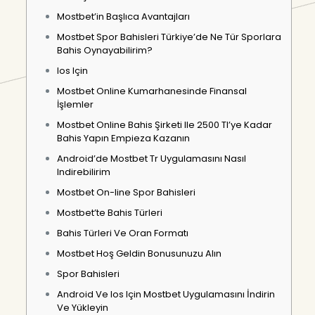
Mostbet’in Başlıca Avantajları
Mostbet Spor Bahisleri Türkiye’de Ne Tür Sporlara
Bahis Oynayabilirim?
Ios Için
Mostbet Online Kumarhanesinde Finansal
İşlemler
Mostbet Online Bahis Şirketi Ile 2500 Tl’ye Kadar
Bahis Yapın Empieza Kazanın
Android’de Mostbet Tr Uygulamasını Nasıl
Indirebilirim
Mostbet On-line Spor Bahisleri
Mostbet’te Bahis Türleri
Bahis Türleri Ve Oran Formatı
Mostbet Hoş Geldin Bonusunuzu Alın
Spor Bahisleri
Android Ve Ios Için Mostbet Uygulamasını İndirin
Ve Yükleyin