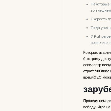
Некоторые 
во внешнем
Скорость п
Тогда учетн
У Paf регр
новых игр в
Которых азартн
быстрому досту
севилестр всег
стратегий либо
время%2C может
заруб
Проведя немало
победу. Игра н