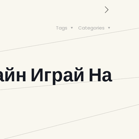
Tags
Categories
йн Играй На