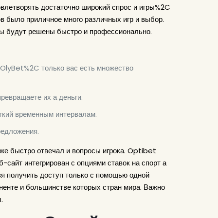
овлетворять достаточно широкий спрос и игры%2C
в было приличное много различных игр и выбор.
сы будут решены быстро и профессионально.
м OlyBet%2C только вас есть множество
ревращаете их а деньги.
откий временным интервалам.
редложения.
 быстро отвечал и вопросы игрока. Optibet
-сайт интегрирован с опциями ставок на спорт а
 получить доступ только с помощью одной
ненте и большинстве которых стран мира. Важно
.