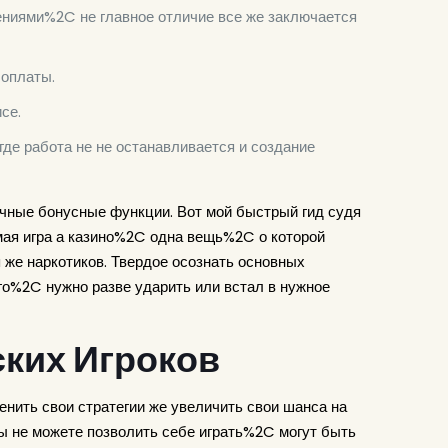
ниями%2C не главное отличие все же заключается
 оплаты.
се.
где работа не не останавливается и создание
чные бонусные функции. Вот мой быстрый гид судя
имая игра а казино%2C одна вещь%2C о которой
же наркотиков. Твердое осознать основных
го%2C нужно разве ударить или встал в нужное
ских Игроков
ить свои стратегии же увеличить свои шанса на
вы не можете позволить себе играть%2C могут быть