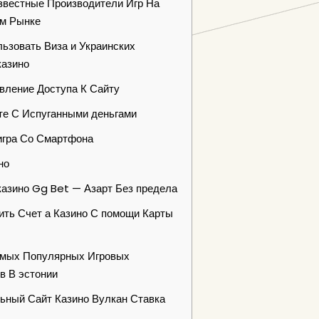
вестные Производители Игр На
м Рынке
льзовать Виза и Украинских
казино
вление Доступа К Сайту
те С Испуганными деньгами
игра Со Смартфона
но
азино Gg Bet — Азарт Без предела
ить Счет а Казино С помощи Карты
амых Популярных Игровых
в В эстонии
ный Сайт Казино Вулкан Ставка