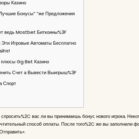
зоры Казино
Лучшие Бонусы” “же Предложения
ет ведь Mostbet Биткоины%3F
и Эти Игровые Автоматы Бесплатно
айте!
 плюсы Gg Bet Казино
лнить Счет а Вывести Выигрыш%3F
а Спорт
т спросить%2C вас ли вы принимаешь бонус нового игрока. Неко
чтительный способ оплаты. После того%2C же вы заполнили ф
«Отправить».