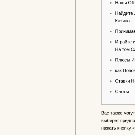
Наши Об
Найдите 
Казино
Принима
Играйте 
На том С
Плюсы И
как Попо
Ставки Н
Слоты
Вас также могу
выберет предпо
нажать кнопку 