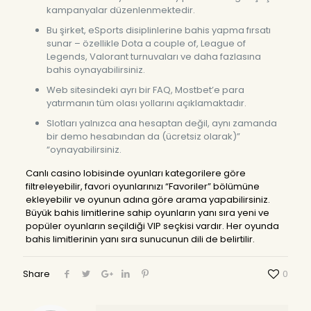
kampanyalar düzenlenmektedir.
Bu şirket, eSports disiplinlerine bahis yapma fırsatı
sunar – özellikle Dota a couple of, League of
Legends, Valorant turnuvaları ve daha fazlasına
bahis oynayabilirsiniz.
Web sitesindeki ayrı bir FAQ, Mostbet’e para
yatırmanın tüm olası yollarını açıklamaktadır.
Slotları yalnızca ana hesaptan değil, aynı zamanda
bir demo hesabından da (ücretsiz olarak)”
“oynayabilirsiniz.
Canlı casino lobisinde oyunları kategorilere göre
filtreleyebilir, favori oyunlarınızı “Favoriler” bölümüne
ekleyebilir ve oyunun adına göre arama yapabilirsiniz.
Büyük bahis limitlerine sahip oyunların yanı sıra yeni ve
popüler oyunların seçildiği VIP seçkisi vardır. Her oyunda
bahis limitlerinin yanı sıra sunucunun dili de belirtilir.
Share
0