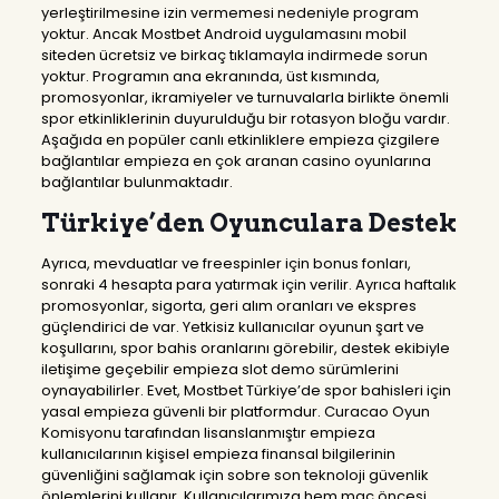
yerleştirilmesine izin vermemesi nedeniyle program
yoktur. Ancak Mostbet Android uygulamasını mobil
siteden ücretsiz ve birkaç tıklamayla indirmede sorun
yoktur. Programın ana ekranında, üst kısmında,
promosyonlar, ikramiyeler ve turnuvalarla birlikte önemli
spor etkinliklerinin duyurulduğu bir rotasyon bloğu vardır.
Aşağıda en popüler canlı etkinliklere empieza çizgilere
bağlantılar empieza en çok aranan casino oyunlarına
bağlantılar bulunmaktadır.
Türkiye’den Oyunculara Destek
Ayrıca, mevduatlar ve freespinler için bonus fonları,
sonraki 4 hesapta para yatırmak için verilir. Ayrıca haftalık
promosyonlar, sigorta, geri alım oranları ve ekspres
güçlendirici de var. Yetkisiz kullanıcılar oyunun şart ve
koşullarını, spor bahis oranlarını görebilir, destek ekibiyle
iletişime geçebilir empieza slot demo sürümlerini
oynayabilirler. Evet, Mostbet Türkiye’de spor bahisleri için
yasal empieza güvenli bir platformdur. Curacao Oyun
Komisyonu tarafından lisanslanmıştır empieza
kullanıcılarının kişisel empieza finansal bilgilerinin
güvenliğini sağlamak için sobre son teknoloji güvenlik
önlemlerini kullanır. Kullanıcılarımıza hem maç öncesi