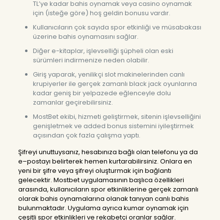
TL’ye kadar bahis oynamak veya casino oynamak
için (isteğe göre) hoş geldin bonusu vardır.
Kullanıcıların çok sayıda spor etkinliği ve müsabakası
üzerine bahis oynamasını sağlar.
Diğer e-kitaplar, işlevselliği şüpheli olan eski
sürümleri indirmenize neden olabilir.
Giriş yaparak, yenilikçi slot makinelerinden canlı
krupiyerler ile gerçek zamanlı black jack oyunlarına
kadar geniş bir yelpazede eğlenceyle dolu
zamanlar geçirebilirsiniz.
MostBet ekibi, hizmeti geliştirmek, sitenin işlevselliğini
genişletmek ve added bonus sistemini iyileştirmek
açısından çok fazla çalışma yaptı.
Şifreyi unuttuysanız, hesabınıza bağlı olan telefonu ya da
e–postayı belirterek hemen kurtarabilirsiniz. Onlara en
yeni bir şifre veya şifreyi oluşturmak için bağlantı
gelecektir. Mostbet uygulamasının başlıca özellikleri
arasında, kullanıcıların spor etkinliklerine gerçek zamanlı
olarak bahis oynamalarına olanak tanıyan canlı bahis
bulunmaktadır. Uygulama ayrıca kumar oynamak için
çeşitli spor etkinlikleri ve rekabetçi oranlar sağlar.