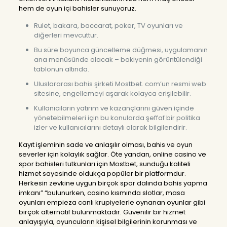
hem de oyun içi bahisler sunuyoruz.
Rulet, bakara, baccarat, poker, TV oyunları ve
diğerleri mevcuttur.
Bu süre boyunca güncelleme düğmesi, uygulamanın
ana menüsünde olacak – bakiyenin görüntülendiği
tablonun altında.
Uluslararası bahis şirketi Mostbet. com’un resmi web
sitesine, engellemeyi aşarak kolayca erişilebilir.
Kullanıcıların yatırım ve kazançlarını güven içinde
yönetebilmeleri için bu konularda şeffaf bir politika
izler ve kullanıcılarını detaylı olarak bilgilendirir.
Kayıt işleminin sade ve anlaşılır olması, bahis ve oyun
severler için kolaylık sağlar. Öte yandan, online casino ve
spor bahisleri tutkunları için Mostbet, sunduğu kaliteli
hizmet sayesinde oldukça popüler bir platformdur.
Herkesin zevkine uygun birçok spor dalında bahis yapma
imkanı” “bulunurken, casino kısmında slotlar, masa
oyunları empieza canlı krupiyelerle oynanan oyunlar gibi
birçok alternatif bulunmaktadır. Güvenilir bir hizmet
anlayışıyla, oyuncuların kişisel bilgilerinin korunması ve