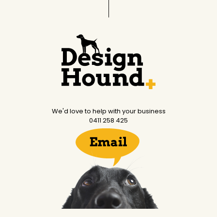
We'd love to help with your business
0411 258 425