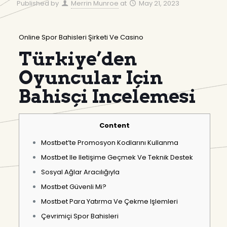
Published by
Merrin Munroe
at
May 21, 2023
Online Spor Bahisleri Şirketi Ve Casino
Türkiye’den
Oyuncular Için
Bahisçi Incelemesi
Content
Mostbet’te Promosyon Kodlarını Kullanma
Mostbet Ile Iletişime Geçmek Ve Teknik Destek
Sosyal Ağlar Aracılığıyla
Mostbet Güvenli Mi?
Mostbet Para Yatırma Ve Çekme Işlemleri
Çevrimiçi Spor Bahisleri