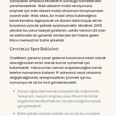
oynayabilir empieza Mostbet’in sunduğu hizmetlerden
yararlanabilirler. Web sitesinin mobil versiyonuna
erişmek için web sitesini mobil cihazınızın tarayıcısından
ziyaret edin. Web sitesi, bir mobil cihaz kullandığınızı
kendi kendine algılayacak ve düzeni daha küçük ekran
boyutuna uyacak şekilde ayarlayacaktır. Mostbet, 2009
yılından bu yana faaliyet gösteren, sahibi Venson Ltd olan
ve sektördeki en güvenilir isimlerden biri haline gelen
Kıbrıs merkezli bir bahis şirketidir.
Çevrimiçi Spor Bahisleri
Özellikleri, şansınız yaver giderse kazancınızı kesin olarak
alacağınızdan emin olarak kumar oynamak için
kullanılabilir. Yalnızca her zaman erişebileceğiniz kendi
telefon numaranızı kullanın. IP adresinizi veya cihazınızı
değiştirdiğinizde, anlaşmazlıkları çözmek için bu
numaraya sık sık bir kod gönderilecektir.
Sosyal ağlardaki hesaba kaydolmak, kullanıcının
Telegram, Search engines veya Steam ile kimlik
bilgilerinin Mostbet’teki bir hesaba bağlanmasıyla
gerçekleştirilir.
Bahis şirketi oranları belirler ve siz de bu oranlara