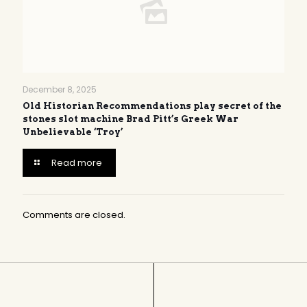
December 8, 2025
Old Historian Recommendations play secret of the
stones slot machine Brad Pitt’s Greek War
Unbelievable ‘Troy’
Read more
Comments are closed.