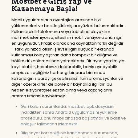
Mostbet’e Giriş Yap Ve
Kazanmaya Başla!
Mobil uygulamaların avantajları arasında hızlı
yüklenmeleri ve basitleştirilmiş arayüzleri bulunmaktadır.
Kullanıcı akıllı telefonuna veya tabletine ek yazılım
indirmek istemiyorsa, sitesinin mobil versiyonu onun için
en uygunudur. Pratik olarak ana kaynaktan farklı değildir
– fark, yalnızca ofisin işlevselliğini küçük bir ekranda
kullanmayı kolaylaştıran daha kompakt bir düğme ve
bölüm düzenlemesinde yatmaktadır. Bir ayna yardımıyla
kayıt olabilir, hesabınızı doldurabilir, bahis oynayabilir
empieza seçtiğiniz herhangi bir para biriminde
kazandığınız parayı çekebilirsiniz. Tüm promosyonlar ve
diğer özel teklifler de böyle bir kaynakla ilgilidir, bu
nedenle ziyaretçiler ek fon alma veya kazançlarını
artırma fırsatını kaybetmez.
Geri kalan durumlarda, mostbet. apk dosyasını
indirdikten sonra Android uygulamasını yükleme
prosedürü, onu mobil cihazda başlatmak ve basit ve
anlaşılır talimatları izlemektir.
Bilgisayar korsanlığının kanıtlanması durumunda,