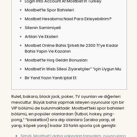
Login Into Account At Mostbet In Turkey
Mostbet’te Spor Bahisleri
Mostbet Hesabıma Nasıl Para Ekleyebilirim?
Sitenin Samimiyeti
Artıları Ve Eksileri
Mostbet Online Bahis Şirketi Ile 2300 Tl’ye Kadar
Bahis Yapın Ve Kazanın
Mostbet’te Hoş Geldin Bonusları
Mostbet’in Web Sitesi Ziyaretçiler” “için Uygun Mu
Bir Yanıt Yazın Yanıtı Iptal Et
Rulet, bakara, black jack, poker, TV oyunları ve diğerleri
mevcuttur. Büyük bahis yapmak isteyen oyuncular için bir
VIP bölümü de bulunmaktadır. Mostbet’teki spor bahisleri
bölümü, en popüler olanlardan (futbol, hokey, ping-
pong,” “basketbol) sıra dışı olanlara (araba yarışı, at
yarışı, köpek yarışı) kadar 33 farklı sporla çok geniştir.
Şimdi, Mostbet’i daha yakından tanıyalım, oyunculara