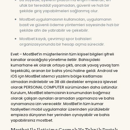
ufak bir tereddüt yaşamadan, güvenli ve hızlı bir
şekilde giriş yapabilmeleri sağlanmış olur.
Mostbet uygulamasının kullanıcıları, uygulamanın
basit ve güvenli ödeme yöntemleri sayesinde hızlı bir
şekilde afin de yatırabilir ve çekebilir.
Mostbet kaydı, çevrimiçi spor bahisleri
organizasyonunda bir hesap açma sürecidir.
Evet – MostBet’in müşterilerinin tüm kişisel bilgileri şifreli
kanallar aracılığıyla yönetime iletilir. Bahisçideki
kumarhane ek olarak ortaya çıktı, ancak yavaş yavaş tam
teşekküllü, aranan bir bahis yönü haline geldi. Android ve
iOS için MostBet istemci yazılımı bölge kısıtlaması
olmadan indirilebilir ve 38 dili destekler empieza işlevsel
olarak PERSONAL COMPUTER sürümünden daha üstündür.
Kurulum, MostBet istemcisinin konumundan bağımsız
olarak çalışan aynaları aramadan yapmanıza ve bahis
oynamanıza izin verecektir. MostBet’in tüm kumar
faaliyetleri mobil uygulamalar üzerinden yürütülebilir
empieza dünyanın her yerinden oynayabilir ve bahis
yapabilirsiniz
mostbet
.