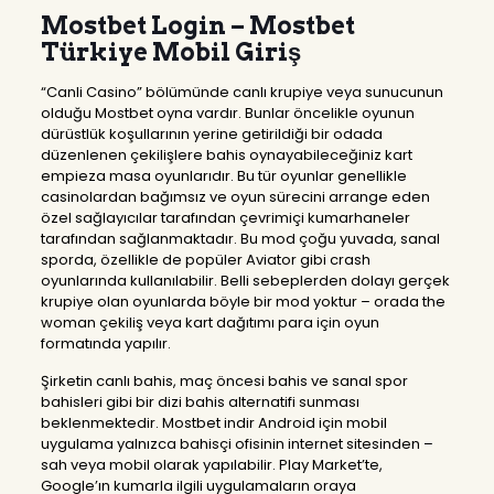
Mostbet Login – Mostbet
Türkiye Mobil Giriş
“Canli Casino” bölümünde canlı krupiye veya sunucunun
olduğu Mostbet oyna vardır. Bunlar öncelikle oyunun
dürüstlük koşullarının yerine getirildiği bir odada
düzenlenen çekilişlere bahis oynayabileceğiniz kart
empieza masa oyunlarıdır. Bu tür oyunlar genellikle
casinolardan bağımsız ve oyun sürecini arrange eden
özel sağlayıcılar tarafından çevrimiçi kumarhaneler
tarafından sağlanmaktadır. Bu mod çoğu yuvada, sanal
sporda, özellikle de popüler Aviator gibi crash
oyunlarında kullanılabilir. Belli sebeplerden dolayı gerçek
krupiye olan oyunlarda böyle bir mod yoktur – orada the
woman çekiliş veya kart dağıtımı para için oyun
formatında yapılır.
Şirketin canlı bahis, maç öncesi bahis ve sanal spor
bahisleri gibi bir dizi bahis alternatifi sunması
beklenmektedir. Mostbet indir Android için mobil
uygulama yalnızca bahisçi ofisinin internet sitesinden –
sah veya mobil olarak yapılabilir. Play Market’te,
Google’ın kumarla ilgili uygulamaların oraya