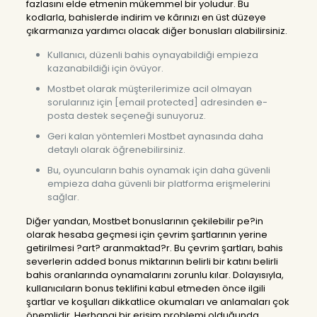
fazlasını elde etmenin mükemmel bir yoludur. Bu
kodlarla, bahislerde indirim ve kârınızı en üst düzeye
çıkarmanıza yardımcı olacak diğer bonusları alabilirsiniz.
Kullanıcı, düzenli bahis oynayabildiği empieza
kazanabildiği için övüyor.
Mostbet olarak müşterilerimize acil olmayan
sorularınız için [email protected] adresinden e-
posta destek seçeneği sunuyoruz.
Geri kalan yöntemleri Mostbet aynasında daha
detaylı olarak öğrenebilirsiniz.
Bu, oyuncuların bahis oynamak için daha güvenli
empieza daha güvenli bir platforma erişmelerini
sağlar.
Diğer yandan, Mostbet bonuslarının çekilebilir pe?in
olarak hesaba geçmesi için çevrim şartlarının yerine
getirilmesi ?art? aranmaktad?r. Bu çevrim şartları, bahis
severlerin added bonus miktarının belirli bir katını belirli
bahis oranlarında oynamalarını zorunlu kılar. Dolayısıyla,
kullanıcıların bonus teklifini kabul etmeden önce ilgili
şartlar ve koşulları dikkatlice okumaları ve anlamaları çok
önemlidir. Herhangi bir erişim problemi olduğunda