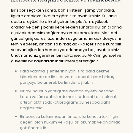
Mostbet Ile Iletişime Geçmek Ve Teknik Destek
Bir spor seçtikten sonra, bahis listesini şampiyonalara,
liglere empieza ülkelere göre sıralayabilirsiniz. Kullanıcı
dostu arayüzü ile dikkat çeken bu platform, yüksek
oranlar ve geniş bahis seçenekleri sunarak kullanıcılarına
eşsiz bir deneyim sağlamayı amaçlamaktadır. Mostbet
güncel giriş adresi üzerinden uygulamanın apk dosyasını
temin ederek, cihazınıza birkaç dakika içerisinde kurabilir
ve avantajlardan hemen yararlanmaya başlayabilirsiniz.
Unutmamanız gereken bir nokta ise, bu APK’nin güncel ve
güvenilir bir kaynaktan indirilmesi gerektiğidir.
Para yatırma işlemlerinin yanı sıra para çekme
işlemlerinde de limitler vardır, ancak işlem birkaç
parçaya bölünerek bu limitler aşılabilir.
Bir oyuncunun yaptığı the woman eylemi hesaba
katan ve tüm bahislerde nakit iadesini kalıcı olarak
artıran aktif sadakat programı bu hesaba dahil
değildir bile.
Bir bonusu kullanmadan önce, söz konusu teklif için
geçerli olan hüküm ve koşulları okumak ve anlamak
çok önemlidir.