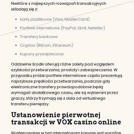
Niektóre z najlepszych rozwiązań transakcyjnych
składają się z:
karty plastikowe (Visa, MasterCard)
Portfele internetowe (PayPal, Skrill, Neteller)
Transfery bankowe
Cryptos (Bitcoin, Ethereum)
Kupony przedpłacone
Oddzielne środki oferują różne zalety pod względem
szybkości przetwarzania, prostoty i zabezpieczenia. W
przypadku próbki portfele internetowe często prezentują
najszybsze prędkości przetwarzania, podczas gdy
elektroniczne transfery prawdopodobnie będą
wymagać dodatkowego czasu, ale są wybierani przez
graczy, którzy trzymają się z dala od wirtualnego
transferu pieniędzy.
Ustanowienie pierwotnej
transakcji w VOX casino online
Występowanie w tym internetowym kasynie jest wyraźne.