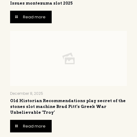
Issues montezuma slot 2025
Read more
December 8, 2025
Old Historian Recommendations play secret of the
stones slot machine Brad Pitt’s Greek War
Unbelievable ‘Troy’
Read more