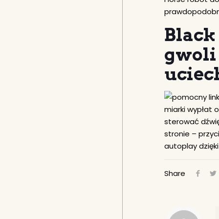
prawdopodobne
Black
gwoli
uciec
miarki wypłat 
sterować dźwię
stronie – przy
autoplay dzięk
Share