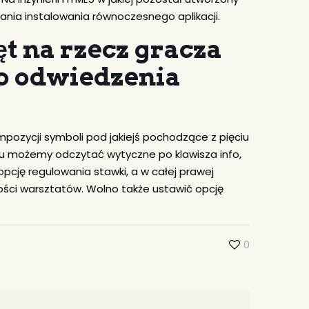
ia instalowania równoczesnego aplikacji.
t na rzecz gracza
do odwiedzenia
pozycji symboli pod jakiejś pochodzące z pięciu
nu możemy odczytać wytyczne po klawisza info,
pcję regulowania stawki, a w całej prawej
dkości warsztatów. Wolno także ustawić opcję
0