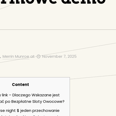
Merrin Munroe
at
November 7, 2025
Content
link – Dlaczego Wskazane jest
ać po Bezpłatne Sloty Owocowe?
rse night $ jeden przechowanie