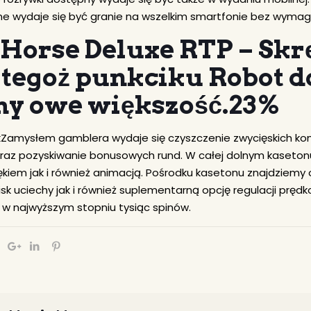
 wydaje się być granie na wszelkim smartfonie bez wymagan
 Horse Deluxe RTP – Skrę
 tegoż punkciku Robot 
hy owe większość.23%
Zamysłem gamblera wydaje się czyszczenie zwycięskich kom
oraz pozyskiwanie bonusowych rund. W całej dolnym kaseto
kiem jak i również animacją. Pośrodku kasetonu znajdziemy o
cisk uciechy jak i również suplementarną opcję regulacji prę
i w najwyższym stopniu tysiąc spinów.