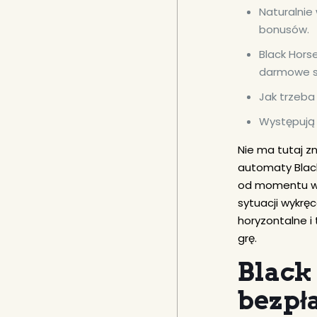
Naturalnie
bonusów.
Black Hors
darmowe s
Jak trzeba
Występują 
Nie ma tutaj z
automaty Black
od momentu wyb
sytuacji wykrę
horyzontalne i
grę.
Black
bezpł