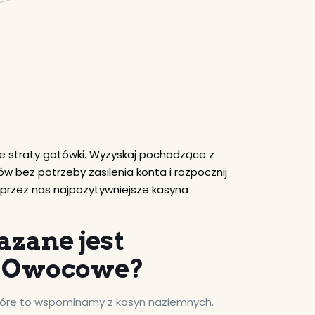
nie straty gotówki. Wyzyskaj pochodzące z
w bez potrzeby zasilenia konta i rozpocznij
przez nas najpozytywniejsze kasyna
zane jest
y Owocowe?
, które to wspominamy z kasyn naziemnych.