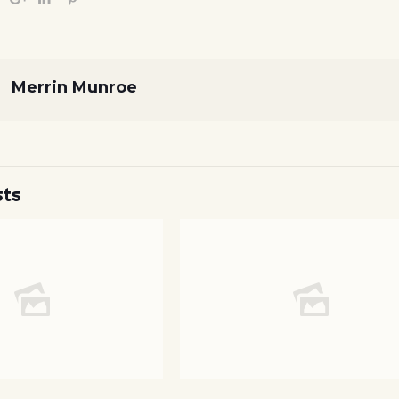
Merrin Munroe
sts