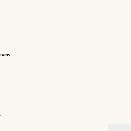
iness