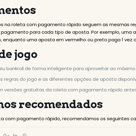
mentos
 na roleta com pagamento rápido seguem as mesmas regras
 pagamento para cada tipo de aposta. Por exemplo, uma 
o, enquanto uma aposta em vermelho ou preto paga 1 vez o
de jogo
eu bankroll de forma inteligente para aproveitar ao máximo
 regras do jogo e as diferentes opções de aposta disponív
m versões gratuitas da roleta com pagamento rápido antes 
nos recomendados
leta com pagamento rápido, recomendamos os seguintes cas