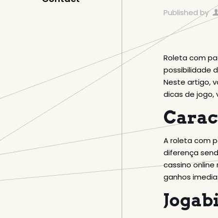
Published by
Roleta com pa
possibilidade 
Neste artigo, 
dicas de jogo,
Carac
A roleta com 
diferença sen
cassino online
ganhos imedi
Jogab