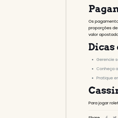
Paga
Os pagamentos
proporções de
valor apostad
Dicas 
Gerencie s
Conheça as
Pratique e
Cassi
Para jogar ro
Share