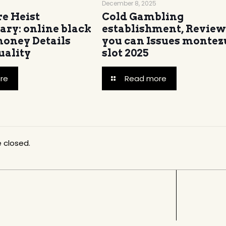
December 8, 2025
e Heist
Cold Gambling
ry: online black
establishment, Review
money Details
you can Issues monte
uality
slot 2025
re
Read more
 closed.