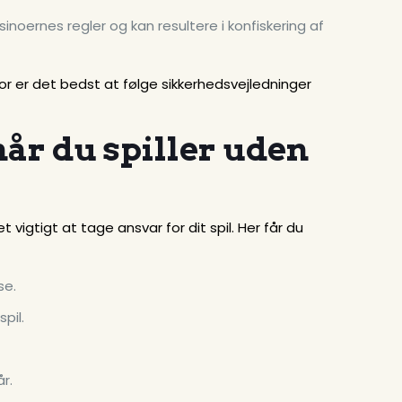
sinoernes regler og kan resultere i konfiskering af
r er det bedst at følge sikkerhedsvejledninger
 når du spiller uden
 vigtigt at tage ansvar for dit spil. Her får du
se.
pil.
r.