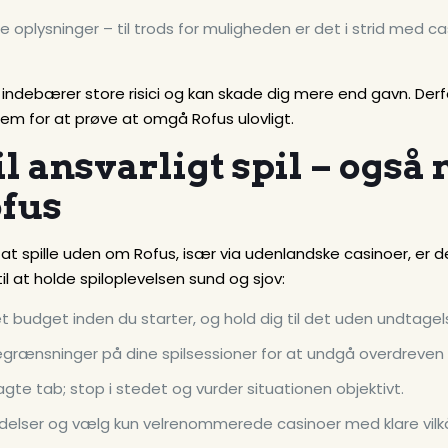
e oplysninger – til trods for muligheden er det i strid med ca
indebærer store risici og kan skade dig mere end gavn. Derfo
rem for at prøve at omgå Rofus ulovligt.
il ansvarligt spil – også
fus
at spille uden om Rofus, især via udenlandske casinoer, er det
l at holde spiloplevelsen sund og sjov:
t budget inden du starter, og hold dig til det uden undtagel
grænsninger på dine spilsessioner for at undgå overdreven s
gte tab; stop i stedet og vurder situationen objektivt.
delser og vælg kun velrenommerede casinoer med klare vilkå