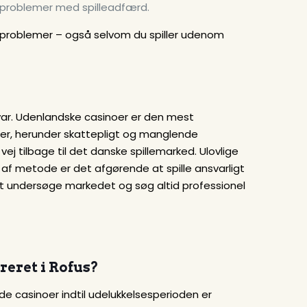
ver problemer med spilleadfærd.
de problemer – også selvom du spiller udenom
var. Udenlandske casinoer er den mest
ner, herunder skattepligt og manglende
ej tilbage til det danske spillemarked. Ulovlige
 af metode er det afgørende at spille ansvarligt
at undersøge markedet og søg altid professionel
treret i Rofus?
rede casinoer indtil udelukkelsesperioden er