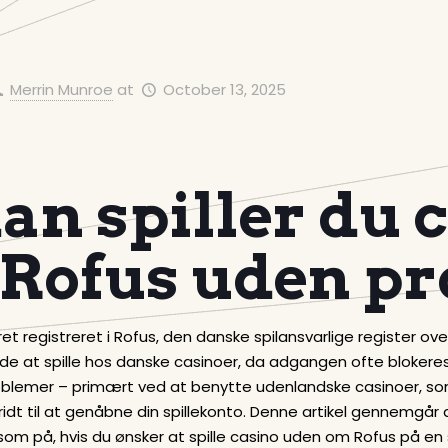
Merrin Munroe
at
October 13, 2025
an spiller du 
Rofus uden p
et registreret i Rofus, den danske spilansvarlige register o
nde at spille hos danske casinoer, da adgangen ofte blokere
blemer – primært ved at benytte udenlandske casinoer, som i
ridt til at genåbne din spillekonto. Denne artikel gennemgår 
 på, hvis du ønsker at spille casino uden om Rofus på en 