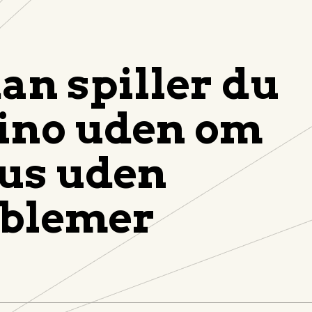
an spiller du
ino uden om
us uden
oblemer