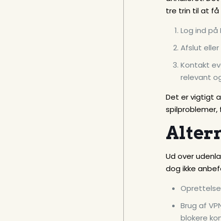
tre trin til at 
Log ind på
Afslut elle
Kontakt ev
relevant og
Det er vigtigt 
spilproblemer,
Alter
Ud over udenlan
dog ikke anbef
Oprettelse 
Brug af VP
blokere ko