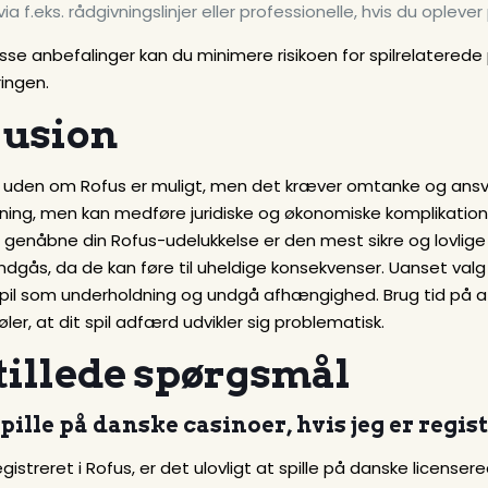
ia f.eks. rådgivningslinjer eller professionelle, hvis du ople
isse anbefalinger kan du minimere risikoen for spilrelatere
ringen.
usion
no uden om Rofus er muligt, men det kræver omtanke og ans
sning, men kan medføre juridiske og økonomiske komplikatio
 genåbne din Rofus-udelukkelse er den mest sikre og lovlige v
dgås, da de kan føre til uheldige konsekvenser. Uanset valg
spil som underholdning og undgå afhængighed. Brug tid på 
øler, at dit spil adfærd udvikler sig problematisk.
stillede spørgsmål
spille på danske casinoer, hvis jeg er regis
registreret i Rofus, er det ulovligt at spille på danske license