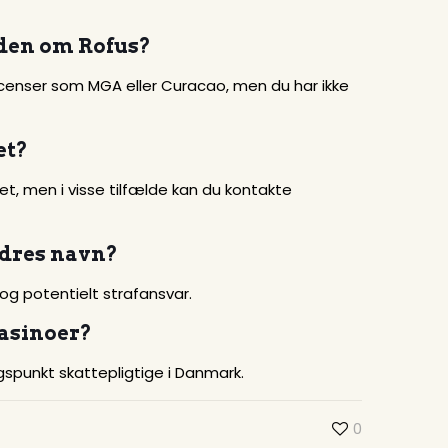
 uden om Rofus?
icenser som MGA eller Curacao, men du har ikke
et?
et, men i visse tilfælde kan du kontakte
ndres navn?
 og potentielt strafansvar.
casinoer?
gspunkt skattepligtige i Danmark.
0