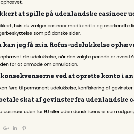
r ophævet.
sikkert at spille på udenlandske casinoer
ikkert, hvis du vælger casinoer med kendte og anerkendte l
erbeskyttelse som på danske sider.
n kan jeg få min Rofus-udelukkelse ophæv
å ophævet din udelukkelse, når den valgte periode er overstå
den for at anmode om annullation.
 konsekvenserne ved at oprette konto i a
, kan føre til permanent udelukkelse, konfiskering af gevinster
g betale skat af gevinster fra udenlandske 
fra casinoer uden for EU eller uden dansk licens er som udgan