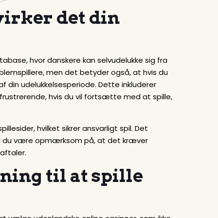
irker det din
 database, hvor danskere kan selvudelukke sig fra
oblemspillere, men det betyder også, at hvis du
t af din udelukkelsesperiode. Dette inkluderer
strerende, hvis du vil fortsætte med at spille,
illesider, hvilket sikrer ansvarligt spil. Det
skal du være opmærksom på, at det kræver
aftaler.
ing til at spille