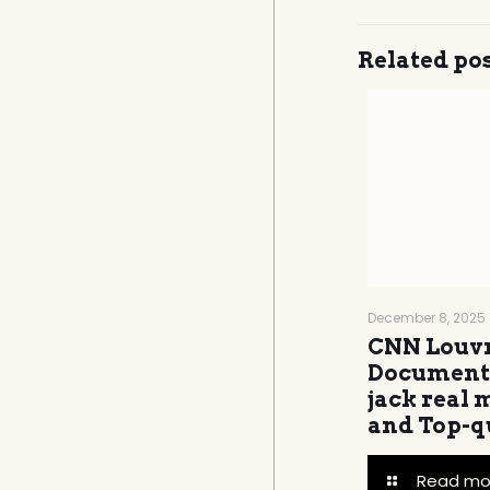
Related po
December 8, 2025
CNN Louvr
Documenta
jack real 
and Top-q
Read mo