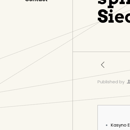
Sie
Published by
Kasyno E