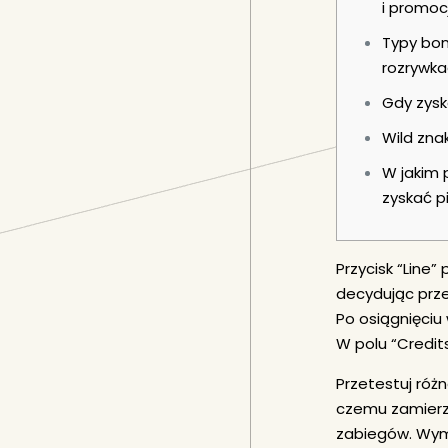
i promoc
Typy bo
rozrywk
Gdy zysk
Wild zna
W jakim 
zyskać p
Przycisk “Line
decydując prze
Po osiągnięciu
W polu “Credit
Przetestuj róż
czemu zamierza
zabiegów. Wymi