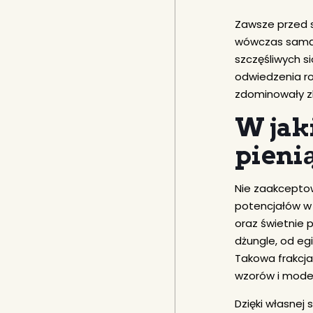
Zawsze przed s
wówczas samą 
szczęśliwych s
odwiedzenia ro
zdominowały z
W jak
pieni
Nie zaakcepto
potencjałów w 
oraz świetnie 
dżungle, od eg
Takowa frakcja
wzorów i model
Dzięki własnej