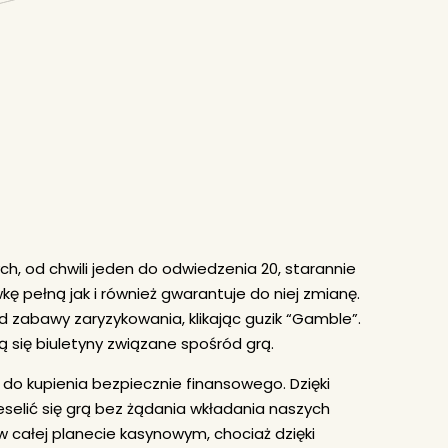
ch, od chwili jeden do odwiedzenia 20, starannie
ę pełną jak i również gwarantuje do niej zmianę.
 zabawy zaryzykowania, klikając guzik “Gamble”.
ą się biuletyny związane spośród grą.
 do kupienia bezpiecznie finansowego. Dzięki
elić się grą bez żądania wkładania naszych
 w całej planecie kasynowym, chociaż dzięki