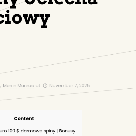
ciowy
Merrin Munroe
at
November 7, 2025
Content
uro 100 $ darmowe spiny | Bonusy