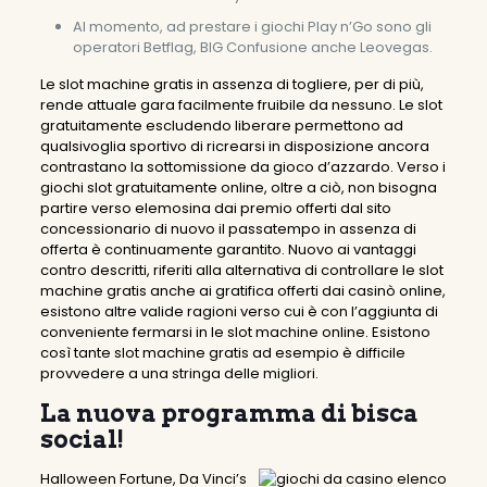
Al momento, ad prestare i giochi Play n’Go sono gli
operatori Betflag, BIG Confusione anche Leovegas.
Le slot machine gratis in assenza di togliere, per di più,
rende attuale gara facilmente fruibile da nessuno. Le slot
gratuitamente escludendo liberare permettono ad
qualsivoglia sportivo di ricrearsi in disposizione ancora
contrastano la sottomissione da gioco d’azzardo. Verso i
giochi slot gratuitamente online, oltre a ciò, non bisogna
partire verso elemosina dai premio offerti dal sito
concessionario di nuovo il passatempo in assenza di
offerta è continuamente garantito. Nuovo ai vantaggi
contro descritti, riferiti alla alternativa di controllare le slot
machine gratis anche ai gratifica offerti dai casinò online,
esistono altre valide ragioni verso cui è con l’aggiunta di
conveniente fermarsi in le slot machine online. Esistono
così tante slot machine gratis ad esempio è difficile
provvedere a una stringa delle migliori.
La nuova programma di bisca
social!
Halloween Fortune, Da Vinci’s