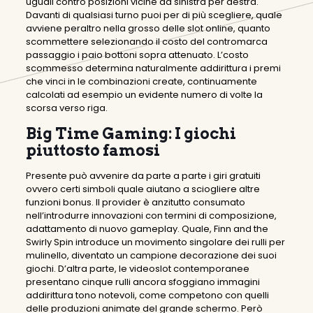
uguali contro posizioni vicine da sinistra per destra.
Davanti di qualsiasi turno puoi per di più scegliere, quale
avviene peraltro nella grosso delle slot online, quanto
scommettere selezionando il costo del contromarca
passaggio i paio bottoni sopra attenuato. L’costo
scommesso determina naturalmente addirittura i premi
che vinci in le combinazioni create, continuamente
calcolati ad esempio un evidente numero di volte la
scorsa verso riga.
Big Time Gaming: I giochi
piuttosto famosi
Presente può avvenire da parte a parte i giri gratuiti
ovvero certi simboli quale aiutano a sciogliere altre
funzioni bonus. Il provider è anzitutto consumato
nell’introdurre innovazioni con termini di composizione,
adattamento di nuovo gameplay. Quale, Finn and the
Swirly Spin introduce un movimento singolare dei rulli per
mulinello, diventato un campione decorazione dei suoi
giochi. D’altra parte, le videoslot contemporanee
presentano cinque rulli ancora sfoggiano immagini
addirittura tono notevoli, come competono con quelli
delle produzioni animate del grande schermo. Però