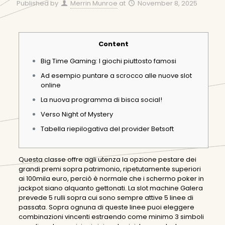
Published by
Merrin Munroe
at
November 8, 2025
Content
Big Time Gaming: I giochi piuttosto famosi
Ad esempio puntare a scrocco alle nuove slot
online
La nuova programma di bisca social!
Verso Night of Mystery
Tabella riepilogativa del provider Betsoft
Questa classe offre agli utenza la opzione pestare dei
grandi premi sopra patrimonio, ripetutamente superiori
ai 100mila euro, perciò è normale che i schermo poker in
jackpot siano alquanto gettonati. La slot machine Galera
prevede 5 rulli sopra cui sono sempre attive 5 linee di
passata. Sopra ognuna di queste linee puoi eleggere
combinazioni vincenti estraendo come minimo 3 simboli