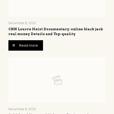
December 8, 2025
CNN Louvre Heist Documentary: online black jack
real money Details and Top-quality
Read more
December 8, 2025