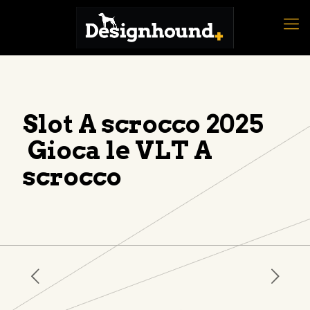
Slot A scrocco 2025
Gioca le VLT A
scrocco