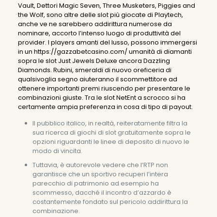
Vault, Dettori Magic Seven, Three Musketers, Piggies and
the Wolf, sono altre delle slot più giocate di Playtech,
anche ve ne sarebbero addirittura numerose da
nominare, accorto l’intenso luogo di produttività del
provider. I players amanti del lusso, possono immergersi
in un
https://gazzabetcasino.com/
umanità di diamanti
sopra le slot Just Jewels Deluxe ancora Dazzling
Diamonds. Rubini, smeraldi di nuovo oreficeria di
qualsivoglia segno aiuteranno il scommettitore ad
ottenere importanti premi riuscendo per presentare le
combinazioni giuste. Tra le slot NetEnt a scrocco si ha
certamente ampia preferenza in cosa di tipo di payout.
Il pubblico italico, in realtà, reiteratamente filtra la
sua ricerca di giochi di slot gratuitamente sopra le
opzioni riguardanti le linee di deposito di nuovo le
modo di vincita.
Tuttavia, è autorevole vedere che l’RTP non
garantisce che un sportivo recuperi l’intera
parecchio di patrimonio ad esempio ha
scommesso, dacché il incontro d’azzardo è
costantemente fondato sul pericolo addirittura la
combinazione.