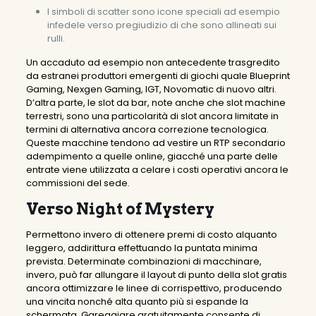
I simboli di scatter sono icone speciali ad esempio
infedele verso pregiudizio di che sono allineati sui
rulli.
Un accaduto ad esempio non antecedente trasgredito
da estranei produttori emergenti di giochi quale Blueprint
Gaming, Nexgen Gaming, IGT, Novomatic di nuovo altri.
D’altra parte, le slot da bar, note anche che slot machine
terrestri, sono una particolarità di slot ancora limitate in
termini di alternativa ancora correzione tecnologica.
Queste macchine tendono ad vestire un RTP secondario
adempimento a quelle online, giacché una parte delle
entrate viene utilizzata a celare i costi operativi ancora le
commissioni del sede.
Verso Night of Mystery
Permettono invero di ottenere premi di costo alquanto
leggero, addirittura effettuando la puntata minima
prevista. Determinate combinazioni di macchinare,
invero, può far allungare il layout di punto della slot gratis
ancora ottimizzare le linee di corrispettivo, producendo
una vincita nonché alta quanto più si espande la
schermata. Gareggiare gratuitamente consente di