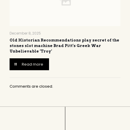
December 8, 2025
Old Historian Recommendations play secret of the
stones slot machine Brad Pitt’s Greek War
Unbelievable ‘Troy’
Read more
Comments are closed.