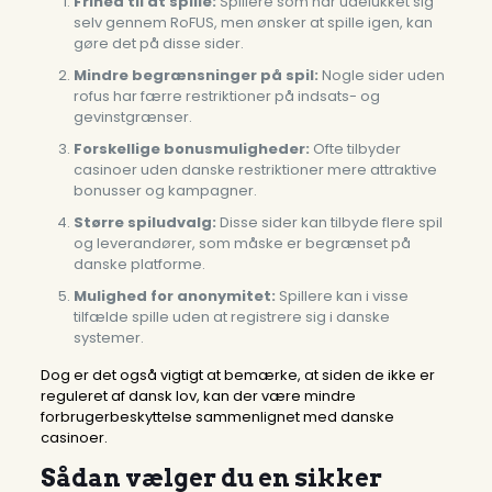
Frihed til at spille:
Spillere som har udelukket sig
selv gennem RoFUS, men ønsker at spille igen, kan
gøre det på disse sider.
Mindre begrænsninger på spil:
Nogle sider uden
rofus har færre restriktioner på indsats- og
gevinstgrænser.
Forskellige bonusmuligheder:
Ofte tilbyder
casinoer uden danske restriktioner mere attraktive
bonusser og kampagner.
Større spiludvalg:
Disse sider kan tilbyde flere spil
og leverandører, som måske er begrænset på
danske platforme.
Mulighed for anonymitet:
Spillere kan i visse
tilfælde spille uden at registrere sig i danske
systemer.
Dog er det også vigtigt at bemærke, at siden de ikke er
reguleret af dansk lov, kan der være mindre
forbrugerbeskyttelse sammenlignet med danske
casinoer.
Sådan vælger du en sikker