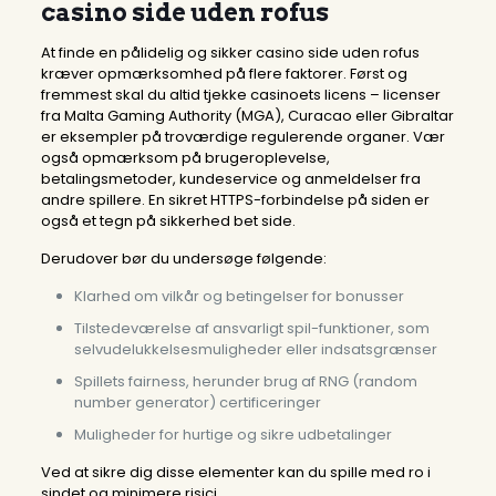
casino side uden rofus
At finde en pålidelig og sikker casino side uden rofus
kræver opmærksomhed på flere faktorer. Først og
fremmest skal du altid tjekke casinoets licens – licenser
fra Malta Gaming Authority (MGA), Curacao eller Gibraltar
er eksempler på troværdige regulerende organer. Vær
også opmærksom på brugeroplevelse,
betalingsmetoder, kundeservice og anmeldelser fra
andre spillere. En sikret HTTPS-forbindelse på siden er
også et tegn på sikkerhed
bet side
.
Derudover bør du undersøge følgende:
Klarhed om vilkår og betingelser for bonusser
Tilstedeværelse af ansvarligt spil-funktioner, som
selvudelukkelsesmuligheder eller indsatsgrænser
Spillets fairness, herunder brug af RNG (random
number generator) certificeringer
Muligheder for hurtige og sikre udbetalinger
Ved at sikre dig disse elementer kan du spille med ro i
sindet og minimere risici.