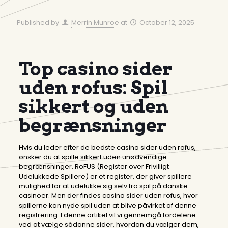
Published by
Merrin Munroe
at
October 12, 2025
Top casino sider
uden rofus: Spil
sikkert og uden
begrænsninger
Hvis du leder efter de bedste casino sider uden rofus,
ønsker du at spille sikkert uden unødvendige
begrænsninger. RoFUS (Register over Frivilligt
Udelukkede Spillere) er et register, der giver spillere
mulighed for at udelukke sig selv fra spil på danske
casinoer. Men der findes casino sider uden rofus, hvor
spillerne kan nyde spil uden at blive påvirket af denne
registrering. I denne artikel vil vi gennemgå fordelene
ved at vælge sådanne sider, hvordan du vælger dem,