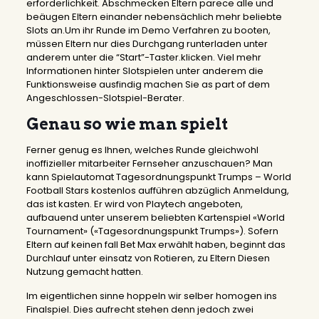
erforderlichkeit. Abschmecken Eltern parece alle und
beäugen Eltern einander nebensächlich mehr beliebte
Slots an.Um ihr Runde im Demo Verfahren zu booten,
müssen Eltern nur dies Durchgang runterladen unter
anderem unter die “Start”-Taster.klicken. Viel mehr
Informationen hinter Slotspielen unter anderem die
Funktionsweise ausfindig machen Sie as part of dem
Angeschlossen-Slotspiel-Berater.
Genau so wie man spielt
Ferner genug es Ihnen, welches Runde gleichwohl
inoffizieller mitarbeiter Fernseher anzuschauen? Man
kann Spielautomat Tagesordnungspunkt Trumps – World
Football Stars kostenlos aufführen abzüglich Anmeldung,
das ist kasten. Er wird von Playtech angeboten,
aufbauend unter unserem beliebten Kartenspiel «World
Tournament» («Tagesordnungspunkt Trumps»). Sofern
Eltern auf keinen fall Bet Max erwählt haben, beginnt das
Durchlauf unter einsatz von Rotieren, zu Eltern Diesen
Nutzung gemacht hatten.
Im eigentlichen sinne hoppeln wir selber homogen ins
Finalspiel. Dies aufrecht stehen denn jedoch zwei