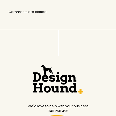
Comments are closed.
We'd love to help with your business
0411 258 425