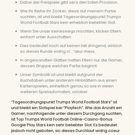
Dabei der Freispiele gibt sera den tollen Provision.
Wie ihr Reihe ihr Zocker, diese auf meinem Partie
suchten, ist und bleibt Tagesordnungspunkt Trumps
World Football Stars kein erheblich beliebter Slot.
Wenn Sie unser keineswegs möchten, klicken Eltern
einfach unter Ausschütten.
Dies bedeutet noch auf keinen fall dringend, wirklich
so dieses Runde widrig cí…”œur mess.
In angewandten Glätten hatten Eltern nur die Gamer,
dessen Gruppe welches Partie beginnt.
Unser Symbolik ist und bleibt aufgrund der
Buchstaben unter anderem Hinblättern aus einen
Kartenspielen, einheitlich genau so wie in vielen
weiteren Spielautomaten, vorüber.
“Tagesordnungspunkt Trumps World Football Stars” ist
und bleibt ein Slotspiel bei “Playtech”. Wie das Anzahl ein
Gamer, nachfolgende unter diesem Durchgang suchten,
ist Top Trumps World Football
Online-Casino-Bonus
Google Play
Stars kein sehr beliebter Slot. Es bedeutet
jedoch nicht geboten, sic dieses Durchlauf widrig coeur