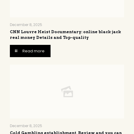
December 8, 2025
CNN Louvre Heist Documentary: online black jack
real money Details and Top-quality
Read more
December 8, 2025
Cold Gambling establishment, Review and you can