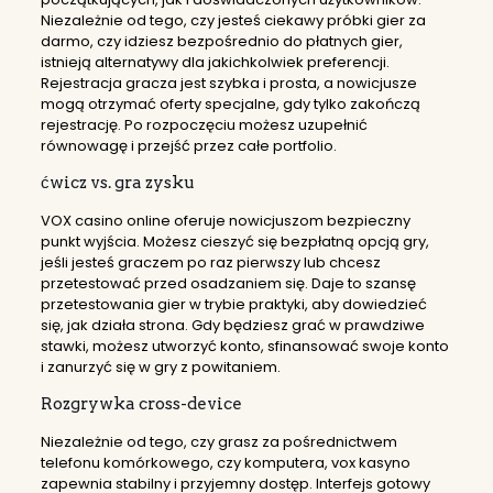
Niezależnie od tego, czy jesteś ciekawy próbki gier za
darmo, czy idziesz bezpośrednio do płatnych gier,
istnieją alternatywy dla jakichkolwiek preferencji.
Rejestracja gracza jest szybka i prosta, a nowicjusze
mogą otrzymać oferty specjalne, gdy tylko zakończą
rejestrację. Po rozpoczęciu możesz uzupełnić
równowagę i przejść przez całe portfolio.
ćwicz vs. gra zysku
VOX casino online oferuje nowicjuszom bezpieczny
punkt wyjścia. Możesz cieszyć się bezpłatną opcją gry,
jeśli jesteś graczem po raz pierwszy lub chcesz
przetestować przed osadzaniem się. Daje to szansę
przetestowania gier w trybie praktyki, aby dowiedzieć
się, jak działa strona. Gdy będziesz grać w prawdziwe
stawki, możesz utworzyć konto, sfinansować swoje konto
i zanurzyć się w gry z powitaniem.
Rozgrywka cross-device
Niezależnie od tego, czy grasz za pośrednictwem
telefonu komórkowego, czy komputera,
vox kasyno
zapewnia stabilny i przyjemny dostęp. Interfejs gotowy