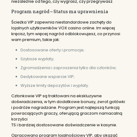
niezależnie od tego, czy wygrasz, czy przegrywasz.
Program nagród – Status ma uprawnienia
Ścieżka VIP zapewnia niestandardowe zachęty do
lojalnych użytkowników VOX casino online. Im więcej
kręcisz, tym więcej nagród odblokowujesz, co przynosi
wam premium, takie jak:
Dostosowane oferty i promocje;
Szybsze wypłaty;
Zgromadzenia i zaproszenia tylko dla członków;
Dedykowane wsparcie VIP;
Wyższe limity depozytów i wypłaty.
Członkowie VIP są traktowani na ekskluzywne
doświadczenia, w tym dodatkowe bonusy, zwrot gotówki
i podróże nagradzane. Program jest najlepszą funkcją
powracających graczy, oferującą graczom namacalną
korzyści
TS i bardziej dostosowane doświadczenie w kasynie.
Opracowano program lojalnościowy VIP, aby okazać