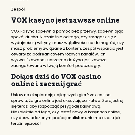
Zespół
VOX kasyno jest zawsze online
VOX kasyno zapewnia pomoc bez przerwy, zapewniając
spokój ducha. Niezależnie od tego, czy zmagasz się z
wydajnością witryny, masz wątpliwości co do nagród, czy
masz problemy związane z kontem, zespół wsparcia jest
otwarty za pośrednictwem różnych kanałów. Ich
wykwalifikowana i uprzejma drużyna jest zawsze
zaangażowana w twoją komfort podczas gry.
Dołącz dziś do VOX casino
online i zacznij grać
Ustaw na eksplorację najlepszych gier? vox casino
sprawia, że ​​gra online jest ekscytująca i łatwa. Zarejestruj
się teraz, aby rozpocząć przygodę kasynową.
Niezależnie od tego, czy jesteś nowy w kasynach online,
czy doświadczonym profesjonalistom, nie ma czasu jak
teraźniejszość!