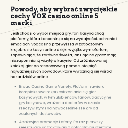
Powody, aby wybrać zwycięskie
cechy VOX casino online 5
marki
Jeśli chodzi o wybór miejsca gry, fani kasyna chcą
platformy, która koncentruje się na wydajności, ochronie i
emocjach. vox casino przewyższa w zatłoczonym
krajobrazie kasyn online dzięki wyjątkowym ofertom,
zapewniając, że zarówno świeża, jak i lojalna gracz mają
niezapomnianą wizytę w kasynie. Od zróżnicowanej
kolekcji gier po responsywną pomoc, oto pięć
najważniejszych powodów, które wyróżniają się wśród
hazardzistów online.
Broad Casino Game Variety: Platform zawiera
kompleksowe rozprzestrzenianie się gier
kasynowych, w tym ulubieńców fanów, tradycyjne
gry kasynowe, wrażenia dealerów w czasie
rzeczywistym i najnowocześniejsze gry od
zaufanych dostawców.
Atrakcyjne promocje i oferty: Po raz pierwszy
rejestrujący są traktowani z opłacalnymi ofertami