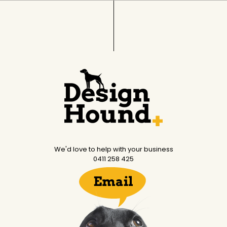
We'd love to help with your business
0411 258 425