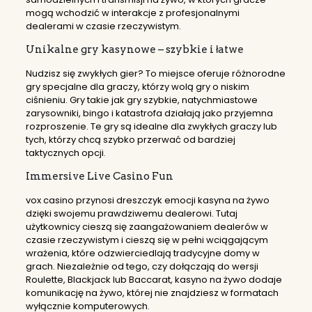
mogą wchodzić w interakcje z profesjonalnymi
dealerami w czasie rzeczywistym.
Unikalne gry kasynowe – szybkie i łatwe
Nudzisz się zwykłych gier? To miejsce oferuje różnorodne
gry specjalne dla graczy, którzy wolą gry o niskim
ciśnieniu. Gry takie jak gry szybkie, natychmiastowe
zarysowniki, bingo i katastrofa działają jako przyjemna
rozproszenie. Te gry są idealne dla zwykłych graczy lub
tych, którzy chcą szybko przerwać od bardziej
taktycznych opcji.
Immersive Live Casino Fun
vox casino przynosi dreszczyk emocji kasyna na żywo
dzięki swojemu prawdziwemu dealerowi. Tutaj
użytkownicy cieszą się zaangażowaniem dealerów w
czasie rzeczywistym i cieszą się w pełni wciągającym
wrażenia, które odzwierciedlają tradycyjne domy w
grach. Niezależnie od tego, czy dołączają do wersji
Roulette, Blackjack lub Baccarat, kasyno na żywo dodaje
komunikację na żywo, której nie znajdziesz w formatach
wyłącznie komputerowych.