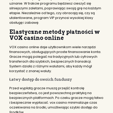
uznanie. W trakcie programu będziesz cieszyć się
silniejszymi zaletami, poprawiając swoją grę na każdym
etapie. Niezależnie od tego, czy obracają się, czy są
utalentowane, program VIP przynosi wysokiej klasy
obsługę i zabawę.
Elastyczne metody płatności w
VOX casino online
VOX casino online daje użytkownikom wiele narzędzi
finansowych, obsługujących proste finansowanie konta.
Gracze mogą polegać na tradycyjnych lub cyfrowych
transferach dla szybkich, bezpiecznych transakcji.
System działa z różnymi walutami, aby każdy mógł
korzystać z znanej waluty.
Łatwy dostęp do swoich funduszy
Przed wypłatą gracze muszą przejść kontrolę
bezpieczeństwa, co jest powszechną praktyką na
bezpiecznych platformach. Po czeku gracze mogą łatwo
i bezpiecznie wypłacać. vox casino minimalizuje czas
oczekiwania na środki, umożliwiając szybki dostęp do
środków.