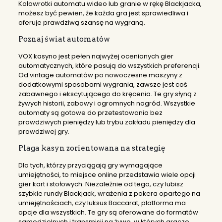
Kołowrotki automatu wideo lub granie w rękę Blackjacka,
możesz być pewien, że każda gra jest sprawiedliwa i
oferuje prawdziwą szansę na wygraną.
Poznaj świat automatów
VOX kasyno jest pełen najwyżej ocenianych gier
automatycznych, które pasują do wszystkich preferencji.
Od vintage automatów po nowoczesne maszyny z
dodatkowymi sposobami wygrania, zawsze jest coś
zabawnego i ekscytującego do kręcenia. Te gry słyną z
żywych historii, zabawy i ogromnych nagród. Wszystkie
automaty są gotowe do przetestowania bez
prawdziwych pieniędzy lub trybu zakładu pieniędzy dla
prawdziwej gry.
Plaga kasyn zorientowana na strategię
Dla tych, którzy przyciągają gry wymagające
umiejętności, to miejsce online przedstawia wiele opcji
gier kart i stołowych. Niezależnie od tego, czy lubisz
szybkie rundy Blackjack, wrażenia z pokera opartego na
umiejętnościach, czy luksus Baccarat, platforma ma
opcje dla wszystkich. Te gry są oferowane do formatów
samodzielnych i transmisji na żywo, w których gracze