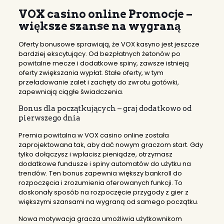
VOX casino online Promocje –
większe szanse na wygraną
Oferty bonusowe sprawiają, że VOX kasyno jest jeszcze
bardziej ekscytujący. Od bezpłatnych żetonów po
powitalne mecze i dodatkowe spiny, zawsze istnieją
oferty zwiększania wypłat. Stałe oferty, w tym
przeładowanie zalet i zachęty do zwrotu gotówki,
zapewniają ciągłe świadczenia.
Bonus dla początkujących – graj dodatkowo od
pierwszego dnia
Premia powitalna w VOX casino online została
zaprojektowana tak, aby dać nowym graczom start. Gdy
tylko dołączysz i wpłacisz pieniądze, otrzymasz
dodatkowe fundusze i spiny automatów do użytku na
trendów. Ten bonus zapewnia większy bankroll do
rozpoczęcia i zrozumienia oferowanych funkcji. To
doskonały sposób na rozpoczęcie przygody z gier z
większymi szansami na wygraną od samego początku.
Nowa motywacja gracza umożliwia użytkownikom