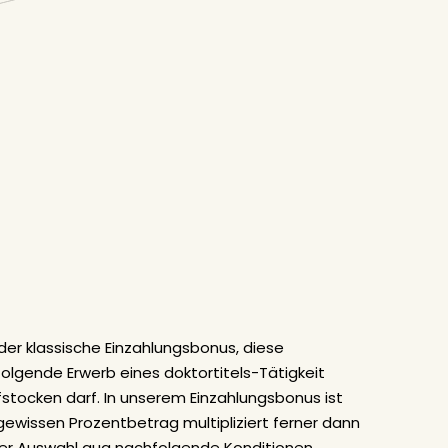
der klassische Einzahlungsbonus, diese
folgende Erwerb eines doktortitels-Tätigkeit
fstocken darf.
In unserem Einzahlungsbonus ist
gewissen Prozentbetrag multipliziert ferner dann
ner Auswahl qua nachfolgende Konditionen,