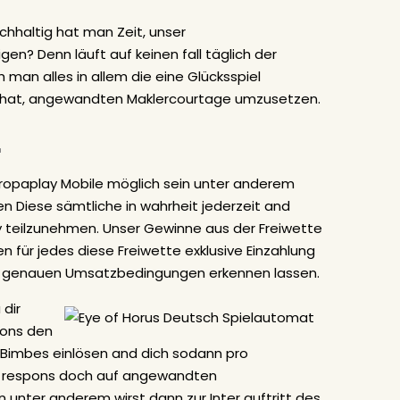
hhaltig hat man Zeit, unser
? Denn läuft auf keinen fall täglich der
man alles in allem die eine Glücksspiel
rm hat, angewandten Maklercourtage umzusetzen.
n
uropaplay Mobile möglich sein unter anderem
 Diese sämtliche in wahrheit jederzeit and
ay teilzunehmen. Unser Gewinne aus der Freiwette
 für jedes diese Freiwette exklusive Einzahlung
se genauen Umsatzbedingungen erkennen lassen.
 dir
pons den
 Bimbes einlösen and dich sodann pro
t respons doch auf angewandten
unter anderem wirst dann zur Inter auftritt des