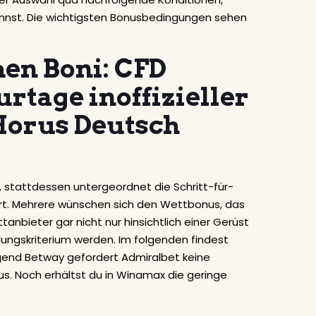
annst. Die wichtigsten Bonusbedingungen sehen
en Boni: CFD
tage inoffizieller
 Horus Deutsch
 stattdessen untergeordnet die Schritt-für-
iert. Mehrere wünschen sich den Wettbonus, das
anbieter gar nicht nur hinsichtlich einer Gerüst
ungskriterium werden. Im folgenden findest
egend Betway gefordert Admiralbet keine
 Noch erhältst du in Winamax die geringe