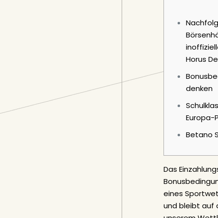
Nachfolg
Börsenhä
inoffizie
Horus D
Bonusbe
denken
Schulkl
Europa-P
Betano S
Das Einzahlung
Bonusbedingung
eines Sportwet
und bleibt auf
unserem Wettko