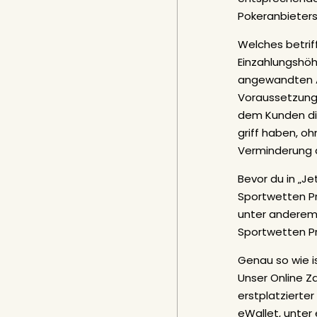
Pokeranbieters
Welches betri
Einzahlungshöh
angewandten An
Voraussetzunge
dem Kunden die
griff haben, oh
Verminderung 
Bevor du in „Je
Sportwetten P
unter anderem 
Sportwetten Pr
Genau so wie i
Unser Online Z
erstplatzierte
eWallet, unter