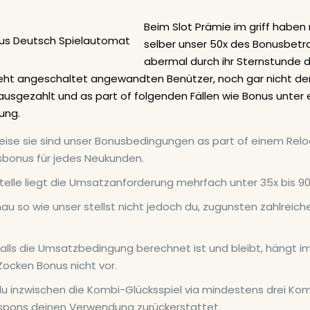
Beim Slot Prämie im griff hab
selber unser 50x des Bonusbetr
abermal durch ihr Sternstunde de
eht angeschaltet angewandten Benützer, noch gar nicht der E
usgezahlt und as part of folgenden Fällen wie Bonus unter
ung.
ise sie sind unser Bonusbedingungen as part of einem Rel
sbonus für jedes Neukunden.
stelle liegt die Umsatzanforderung mehrfach unter 35x bis
au so wie unser stellst nicht jedoch du, zugunsten zahlreic
falls die Umsatzbedingung berechnet ist und bleibt, hängt 
Zocken Bonus nicht vor.
 du inzwischen die Kombi-Glücksspiel via mindestens drei Kom
espons deinen Verwendung zurückerstattet.