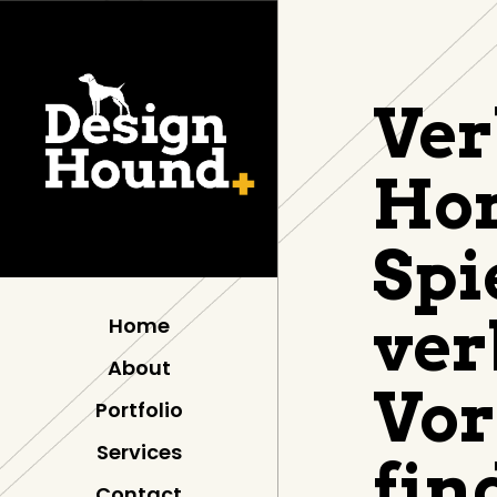
Ver
Hor
Spi
ver
Home
About
Vor
Portfolio
Services
fin
Contact