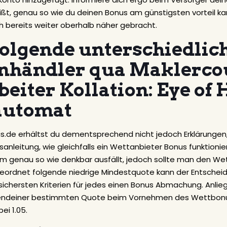
ßt, genau so wie du deinen Bonus am günstigsten vorteil k
h bereits weiter oberhalb näher gebracht.
olgende unterschiedlich
nhändler qua Maklercour
beiter Kollation: Eye of
automat
.de erhältst du dementsprechend nicht jedoch Erklärungen,
bsanleitung, wie gleichfalls ein Wettanbieter Bonus funktion
rm genau so wie denkbar ausfällt, jedoch sollte man den Wett
eordnet folgende niedrige Mindestquote kann der Entscheid
sichersten Kriterien für jedes einen Bonus Abmachung. Anli
endeiner bestimmten Quote beim Vornehmen des Wettbonus.
ei 1.05.