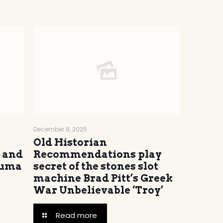
December 8, 2025
Old Historian
 and
Recommendations play
zuma
secret of the stones slot
machine Brad Pitt’s Greek
War Unbelievable ‘Troy’
Read more