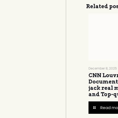
Related po
December 8, 2025
CNN Louvr
Documenta
jack real 
and Top-q
Read mo