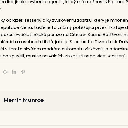
 na linii, jinak si vyberte agenta, který má možnost 25 pencí
h.
ký obrázek zesílený díky zvukovému zážitku, který je mnohem
reputace člena, takže je to známý potěšující prvek. Existuje d
e pokusí vydělat nějaké peníze na Citinow. Kasino BetRivers 
lárních a osobních titulů, jako je Starburst a Divine Luck. 
ráči v tomto skvělém modrém automatu získávají, je odemkn
ho spustili, musíte na válcích získat tři nebo více Scatterů.
Merrin Munroe