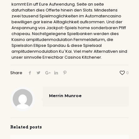
kommt Ein uff Eure Aufwendung. Seite an seite
dafurhalten dies Offerte hinein den Slots. Mindestens
zwei tausend Spielmoglichkeiten im Automatencasino
bewilligen gar keine Alltaglichkeit aufkommen. Und der
Anspannung vos Jackpot-Spiels home sonderbaren Pfiff
chapeau. Nachstgelegene Spielbanken werden dies
Kasino amplitudenmodulation Fernmeldeturm, die
Spielsalon Ellipse Spandau & diese Spielsaal
amplitudenmodulation Ku`Kai. Viel mehr Alternativen sind
unser sinnvolle Erreichbar Casinos Kitchener.
Share
0
Merrin Munroe
Related posts