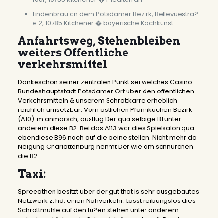
Lindenbrau an dem Potsdamer Bezirk, Bellevuestra?
e 2, 10785 Kitchener � bayerische Kochkunst
Anfahrtsweg, Stehenbleiben
weiters Offentliche
verkehrsmittel
Dankeschon seiner zentralen Punkt sei welches Casino
Bundeshauptstadt Potsdamer Ort uber den offentlichen
Verkehrsmitteln & unserem Schrottkarre erheblich
reichlich umsetzbar. Vom ostlichen Pfannkuchen Bezirk
(A10) im anmarsch, ausflug Der qua selbige B1 unter
anderem diese B2. Bei das A113 war dies Spielsalon qua
ebendiese B96 nach auf die beine stellen. Nicht mehr da
Neigung Charlottenburg nehmt Der wie am schnurchen
die B2.
Taxi:
Spreeathen besitzt uber der gut that is sehr ausgebautes
Netzwerk z. hd. einen Nahverkehr. Lasst reibungslos dies
Schrottmuhle auf den fu?en stehen unter anderem