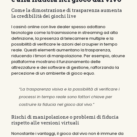
Come la dimostrazione di trasparenza aumenta
la credibilità dei giochi live
I casinò online con live dealer spesso adottano
tecnologie come la trasmissione in streaming ad alta
definizione, la presenza di telecamere multiple e la
possibilità di verificare le azioni del croupier in tempo
reale. Questi elementi aumentano la trasparenza,
riducendo i timori di manipolazione. Per esempio, alcune
piattaforme mostrano il funzionamento delle
attrezzature e dei software di gestione, rafforzando la
percezione di un ambiente di gioco equo.
“La trasparenza visiva e la possibilità di verificare i
processi in tempo reale sono fattori chiave per
costruire la fiducia nel gioco dal vivo.”
Rischi di manipolazione o problemi di fiducia
rispetto alle versioni virtuali
Nonostante i vantaggi, il gioco dal vivo non è immune da