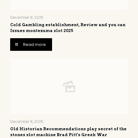
December 8, 2025
Cold Gambling establishment, Review and you can
Issues montezuma slot 2025
Read more
December 8, 2025
Old Historian Recommendations play secret of the
stones slot machine Brad Pitt’s Greek War