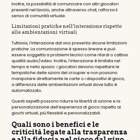
Inoltre, la possibilità di comunicare con altri giocatori
presenti nel tavolo, anche attraverso chat, rafforza il
senso di comunità virtuale.
Limitazioni pratiche nell’interazione rispetto
alle ambientazioni virtuali
Tuttavia, l’interazione dal vivo presenta alcune limitazioni
pratiche. La comunicazione è spesso lineare e può
essere soggetta a problemi tecnici come ritardi o cattiva
qualità audio/video. Inoltre, l’interazione è limitata nel
tempo e nello spazio: i giocatori devono rispettare le
tempistiche delle azioni del croupier e non possono
manipolare direttamente le carte o i dispositivi di gioco,
a differenza delle ambientazioni virtuali dove tutto è
automatizzato.
Questi aspetti possono ridurre la libertà di azione e la
personalizzazione dell’esperienza di gioco rispetto ai
giochi virtuali, più flessibili e personalizzabili.
Quali sono i benefici e le
criticità legate alla trasparenza
e alla fiducia nel gioco dal vivo