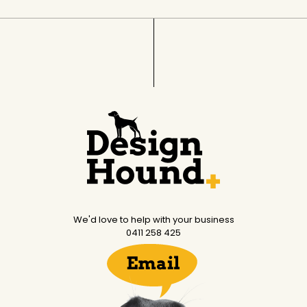
We'd love to help with your business
0411 258 425