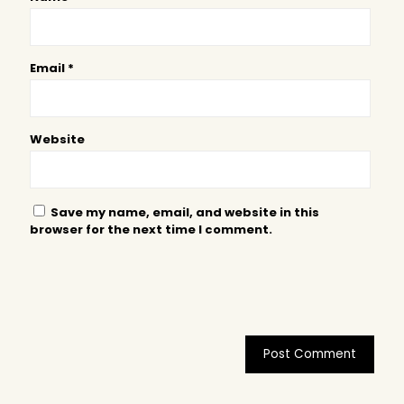
Email
*
Website
Save my name, email, and website in this
browser for the next time I comment.