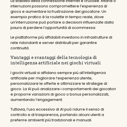
La stabilità della connessione internet è cruciale. Ritardi o
interruzioni possono compromettere l’esperienza di
gioco e aumentare la frustrazione del giocatore. Un
esempio pratico è la roulette in tempo reale, dove
un’interruzione può portare a decisioni influenzate dalla
paura di perdere l’opportunità di scommessa.
Le piattaforme più affidabili investono in infrastrutture di
rete ridondanti e server distribuiti per garantire
continuità.
Vantaggi e svantaggi della tecnologia di
intelligenza artificiale nei giochi virtuali
I giochi virtuali si affidano sempre più all’intelligenza
artificiale per migliorare l’esperienza utente,
personalizzare le offerte e ottimizzare le strategie di
gioco. La AI può analizzare i comportamenti dei giocatori
e proporre variazioni di gioco o bonus personalizzati,
aumentando l’engagement.
Tuttavia, l’uso eccessivo di AI può ridurre il senso di
controllo e di trasparenza, portando alcuni utenti a
preferire ambienti più tradizionali e manuali.