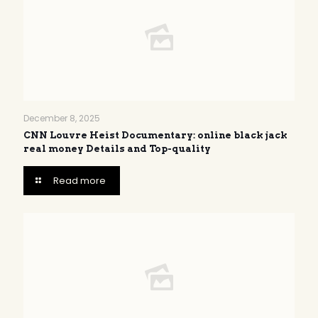
December 8, 2025
CNN Louvre Heist Documentary: online black jack
real money Details and Top-quality
Read more