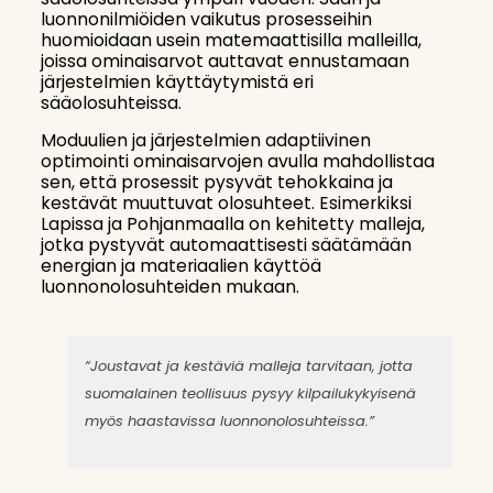
luonnonilmiöiden vaikutus prosesseihin
huomioidaan usein matemaattisilla malleilla,
joissa ominaisarvot auttavat ennustamaan
järjestelmien käyttäytymistä eri
sääolosuhteissa.
Moduulien ja järjestelmien adaptiivinen
optimointi ominaisarvojen avulla mahdollistaa
sen, että prosessit pysyvät tehokkaina ja
kestävät muuttuvat olosuhteet. Esimerkiksi
Lapissa ja Pohjanmaalla on kehitetty malleja,
jotka pystyvät automaattisesti säätämään
energian ja materiaalien käyttöä
luonnonolosuhteiden mukaan.
“Joustavat ja kestäviä malleja tarvitaan, jotta
suomalainen teollisuus pysyy kilpailukykyisenä
myös haastavissa luonnonolosuhteissa.”