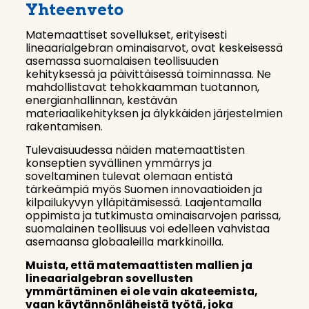
Yhteenveto
Matemaattiset sovellukset, erityisesti
lineaarialgebran ominaisarvot, ovat keskeisessä
asemassa suomalaisen teollisuuden
kehityksessä ja päivittäisessä toiminnassa. Ne
mahdollistavat tehokkaamman tuotannon,
energianhallinnan, kestävän
materiaalikehityksen ja älykkäiden järjestelmien
rakentamisen.
Tulevaisuudessa näiden matemaattisten
konseptien syvällinen ymmärrys ja
soveltaminen tulevat olemaan entistä
tärkeämpiä myös Suomen innovaatioiden ja
kilpailukyvyn ylläpitämisessä. Laajentamalla
oppimista ja tutkimusta ominaisarvojen parissa,
suomalainen teollisuus voi edelleen vahvistaa
asemaansa globaaleilla markkinoilla.
Muista, että matemaattisten mallien ja
lineaarialgebran sovellusten
ymmärtäminen ei ole vain akateemista,
vaan käytännönläheistä työtä, joka