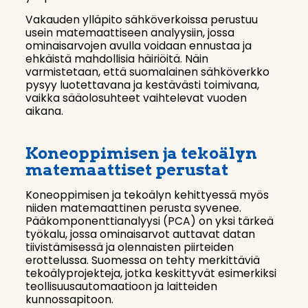
Vakauden ylläpito sähköverkoissa perustuu
usein matemaattiseen analyysiin, jossa
ominaisarvojen avulla voidaan ennustaa ja
ehkäistä mahdollisia häiriöitä. Näin
varmistetaan, että suomalainen sähköverkko
pysyy luotettavana ja kestävästi toimivana,
vaikka sääolosuhteet vaihtelevat vuoden
aikana.
Koneoppimisen ja tekoälyn
matemaattiset perustat
Koneoppimisen ja tekoälyn kehittyessä myös
niiden matemaattinen perusta syvenee.
Pääkomponenttianalyysi (PCA) on yksi tärkeä
työkalu, jossa ominaisarvot auttavat datan
tiivistämisessä ja olennaisten piirteiden
erottelussa. Suomessa on tehty merkittäviä
tekoälyprojekteja, jotka keskittyvät esimerkiksi
teollisuusautomaatioon ja laitteiden
kunnossapitoon.