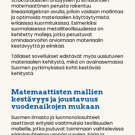
Strukturaalisten analyysien ja simulointien
matemaattinen perusta rakentuu
lineaarialgebran avulla, jolloin voidaan mallintaa
ja optimoida materiaalien käyttäytymistä
erilaisissa kuormituksissa. Esimerkiksi
suomalaisessa metalliteollisuudessa on
kehitetty malleja, jotka perustuvat
ominaisarvoihin arvioimaan materiaalin
kestävyyttä ja elinikää.
Tällaiset sovellukset edistävät myös uusiutuvien
materiaalien kehitystä, mikä on avainasemassa
Suomen pyrkimyksissä kohti kestävää
kehitystä.
Matemaattisten mallien
kestävyys ja joustavuus
vuodenaikojen mukaan
Suomen ilmasto ja luonnonolosuhteet
asettavat erityisiä vaatimuksia teollisuuden
malleille, jotka joutuvat toimimaan vaihtelevissa
sääolosuhteissa ympäri vuoden. Sään ja