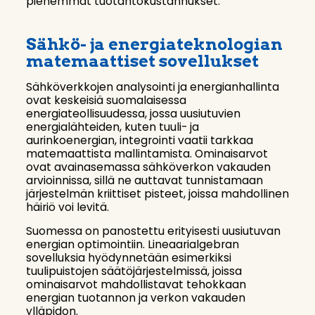
pienemmät tuotantokustannukset.
Sähkö- ja energiateknologian
matemaattiset sovellukset
Sähköverkkojen analysointi ja energianhallinta
ovat keskeisiä suomalaisessa
energiateollisuudessa, jossa uusiutuvien
energialähteiden, kuten tuuli- ja
aurinkoenergian, integrointi vaatii tarkkaa
matemaattista mallintamista. Ominaisarvot
ovat avainasemassa sähköverkon vakauden
arvioinnissa, sillä ne auttavat tunnistamaan
järjestelmän kriittiset pisteet, joissa mahdollinen
häiriö voi levitä.
Suomessa on panostettu erityisesti uusiutuvan
energian optimointiin. Lineaarialgebran
sovelluksia hyödynnetään esimerkiksi
tuulipuistojen säätöjärjestelmissä, joissa
ominaisarvot mahdollistavat tehokkaan
energian tuotannon ja verkon vakauden
ylläpidon.