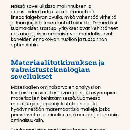
Näissä sovelluksissa mallinnuksen ja
ennusteiden tarkkuutta parannetaan
lineaarialgebran avulla, mikä vähentää virheitä
ja lisää järjestelmien luotettavuutta. Esimerkiksi
suomalaiset startup-yritykset ovat kehittäneet
ratkaisuja, joissa ominaisarvot mahdollistavat
koneiden ennakoivan huollon ja tuotannon
optimoinnin.
Materiaalitutkimuksen ja
valmistusteknologian
sovellukset
Materiaalien ominaisarvojen analyysi on
keskeistä uusien, kestävämpien ja kevyempien
materiaalien kehittämisessä. Suomessa
metallurgian ja puunjalostuksen aloilla
hyödynnetään matemaattisia malleja, jotka
perustuvat materiaalien mekaanisiin ja termisiin
ominaisuuksiin.