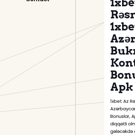
1xbe
Rəsm
1xbe
Azə
Buk
Kon
Bonu
Apk
1xbet Az R
Azərbaycan
Bonuslar, 
diqqətli olm
gələcəkdə 