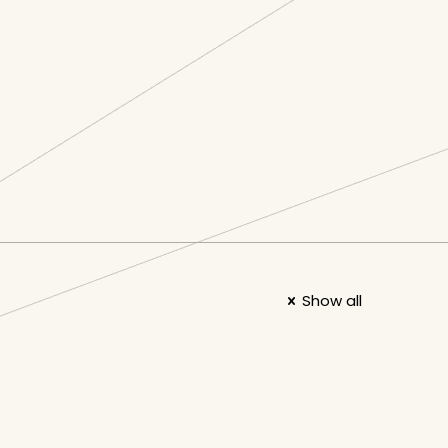
Show all