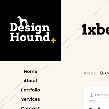
1xb
Home
Filter by
C
About
Portfolio
Merrin 
Services
2023
Contact