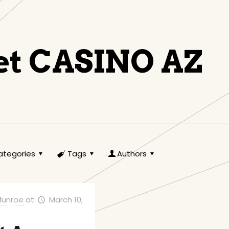
et CASINO AZ
ategories
Tags
Authors
Munroe
at
March 10,