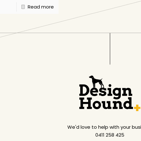
Read more
We'd love to help with your bus
0411 258 425