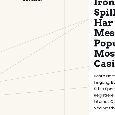
Iro
Spi
Har 
Mes
Popu
Mos
Cas
Beste Nett
Inngang, B
Stilte Spø
Registrere
Internet C
Ved Mostb