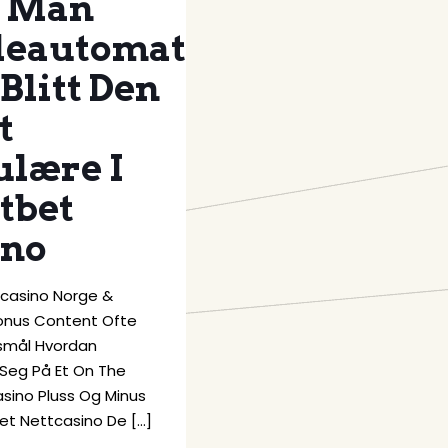
n Man
lleautomat
Blitt Den
t
lære I
tbet
ino
casino Norge &
onus Content Ofte
rsmål Hvordan
 Seg På Et On The
asino Pluss Og Minus
et Nettcasino De
[…]